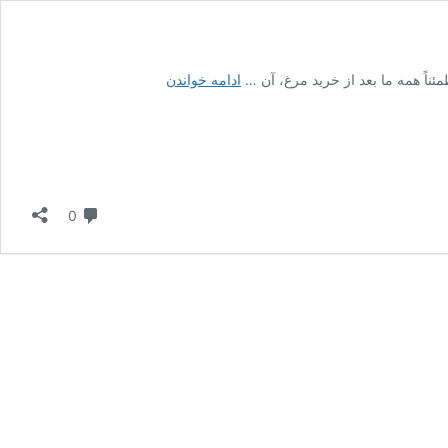
به
ناً همه ما بعد از خرید مرغ، آن …
ادامه خواندن
این
دلایل
هرگز
گوشت
مرغ
را
دیدگاه
0
نشویید
و
فریز
هم
نکنید!