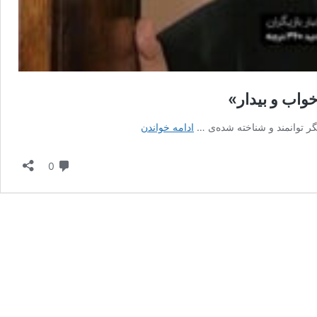
واب و بیدار»
تغییرات
گر توانمند و شناخته شده‌ی …
ادامه خواندن
چهره
انوشیروان
دیدگاه
0
فاطمی
بازیگر
محبوب
سریال
«خواب
و
بیدار»