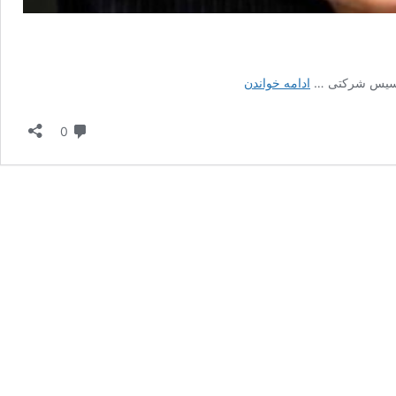
دستگیری
 تأسیس شرکتی …
ادامه خواندن
کلاهبردار
هلدینگ
دیدگاه
0
معتبر
بعد
از
اخاذی
از
۳۰۰
نفر