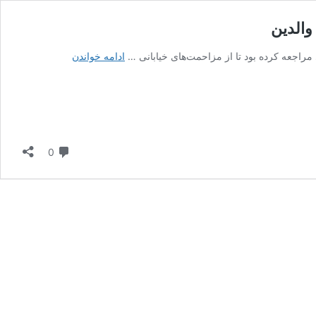
والدین
روایت
ادامه خواندن
تلخ
یک
نوجوان:
زندگی
تباه‌شده
در
دیدگاه
0
سایه
خیانت‌های
والدین