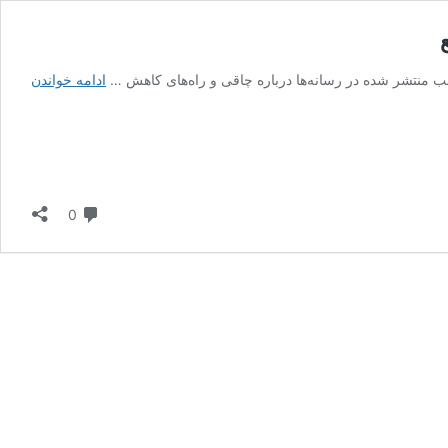
چاق
الب منتشر شده در رسانه‌ها درباره چاقی و راه‌های کاهش …
ادامه خواندن
شدن
صورت
و
بدن
با
این
دیدگاه
0
ویتامی
هم
راحته
هم
سریع