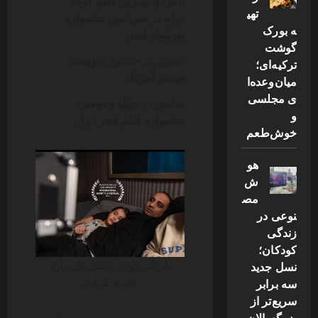
نامزدی بهترین فیلم کوتاه
تهی
درام در
سی‌امین جشنواره
ه بورک
پورتوبلو لندن
گوشت
حضور در جشنواره
وست
ترکیه‌ای؛
چستر آمریکا
میان‌وعده‌ا
ی مجلسی
نمایش در
چهل و دومین
و
جشنواره فیلم فجر
ایران
خوش‌طعم
هو
ش
مص
نوعی در
زندگی
کودکان؛
بازیگر کودک «مثل یک راز»
نسل جدید
جایزه گرفت
سه برابر
سریع‌تر از
بزرگسالان