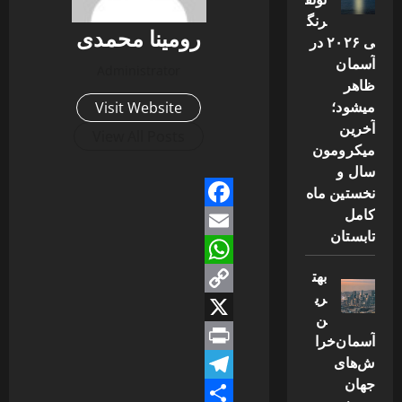
رنگ
رومینا محمدی
ی ۲۰۲۶ در
آسمان
Administrator
ظاهر
میشود؛
Visit Website
آخرین
View All Posts
میکرومون
سال و
نخستین ماه
کامل
Facebook
تابستان
Email
بهت
WhatsApp
ری
Copy
ن
Link
X
آسمان‌خرا
ش‌های
Print
جهان
Telegram