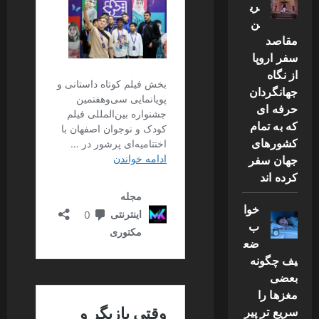
ری
ن
مقاصد
سفر اروپا
از نگاه
جهانگردان
حرفه ای
که به تمام
کشورهای
جهان سفر
کرده اند
خوا
ب
ضع
یف چگونه
بعضی
مغزها را
سریع تر پیر