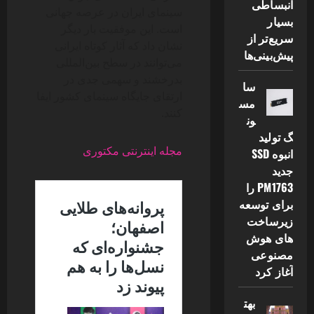
انبساطی
سینمای ایران در عرصه جهانی
بسیار
است. این موفقیت بار دیگر
سریع‌تر از
نشان داد که آثار کوتاه ایرانی
پیش‌بینی‌ها
می‌توانند در سطح بین‌المللی
بدرخشند و سهمی جدی در
سا
ارتقای جایگاه سینمای کشور ایفا
مس
کنند.
ون
گ تولید
مجله اینترنتی مکتوری
انبوه SSD
جدید
PM1763 را
برای توسعه
زیرساخت
های هوش
مصنوعی
آغاز کرد
بهت