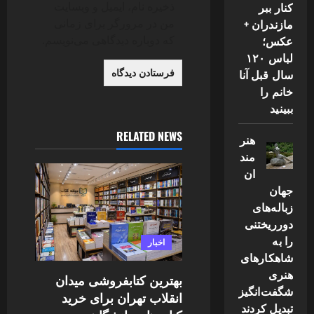
ذخیره نام، ایمیل و وبسایت
کنار ببر
من در مرورگر برای زمانی
مازندران +
که دوباره دیدگاهی می‌نویسم.
عکس؛
لباس ۱۲۰
سال قبل آنا
خانم را
ببینید
RELATED NEWS
هنر
مند
ان
جهان
زباله‌های
دورریختنی
را به
اخبار
شاهکارهای
هنری
بهترین کتابفروشی میدان
شگفت‌انگیز
انقلاب تهران برای خرید
تبدیل کردند