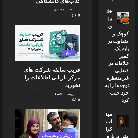
کتاب‌های دانشگاهی
رومینا محمدی
آگوست 2, 2026
خان
0
ه‌ا
ی
کوچک و
متفاوت بر
پایه یک
اخبار
کمپر
خلاقانه در
فریب سابقه شرکت های
فضایی
مرکز بازیابی اطلاعات را
غیرمنتظره
نخورید
توجه‌ها را به
خود جلب
رومینا محمدی
آگوست 2, 2026
کرد
0
مهت
اب
کرا
متی درباره
بازیگران و هنرمندان