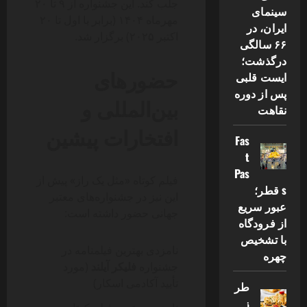
جلب کند. این جشنواره از ۹ تا ۲۰
سینمای
مهرماه ۱۴۰۴ (برابر با اول تا ۲۰
ایران، در
اکتبر ۲۰۲۵) برگزار شد.
۶۶ سالگی
درگذشت؛
حضورهای
ایست قلبی
پس از دوره
بین‌المللی و
نقاهت
افتخارات پیشین
Fas
t
Pas
فیلم کوتاه «مثل یک راز» پیش از
s قطر؛
این نیز در جشنواره‌های معتبر
عبور سریع
جهانی حضور داشته است:
از فرودگاه
با تشخیص
نامزدی بهترین فیلمنامه در
چهره
جشنواره
فلیکر آیلند
(مورد
تأیید آکادمی اسکار)
طر
ز