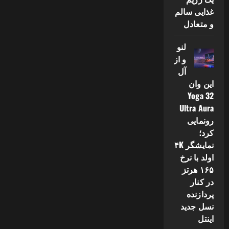
غذایی سالم
و متعادل
لنو
و از
آل
این وان
Yoga 32
Ultra Aura
رونمایی
کرد؛
نمایشگر ۴K
اولد با نرخ
۱۶۵ هرتز
در کنار
پردازنده
نسل جدید
اینتل