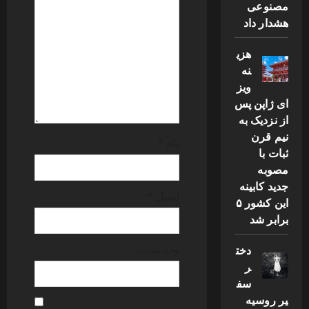
t
مصنوعی
هشدار داد
i
هزی
o
نه
n
ویز
ای ژاپن پس
از نزدیک به
نیم قرن
نام
*
ثبات با
مصوبه
جدید کابینه
ایمیل
*
این کشور ۵
برابر شد
وب‌ سایت
دخت
ر
سف
یر روسیه