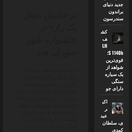
جدید دنیای
درخشش «مثل
براندون
سندرسون
یک راز» در
کش
جشنواره شهر
ف
LH
صورتی هند
S 1140b؛
قوی‌ترین
شواهد از
این جشنواره معتبر هر سال در
یک سیاره
شهر جیپور برگزار می‌شود و
سنگی
یکی از بزرگ‌ترین رویدادهای
دارای جو
فیلم کوتاه در هندوستان به شمار
می‌رود. در دوازدهمین دوره، ۵۷
اکب
فیلم کوتاه از کشورهای مختلف
ر
رقابت داشتند و «مثل یک راز»
عبد
توانست با بازی درخشان ترنم
ی، سلطان
آهنگر، نگاه داوران را به خود
کمدی