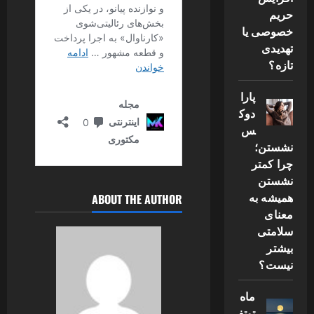
حریم
خصوصی یا
تهدیدی
تازه؟
پارا
دوک
س
نشستن؛
چرا کمتر
نشستن
همیشه به
ABOUT THE AUTHOR
معنای
سلامتی
بیشتر
نیست؟
ماه
توتف