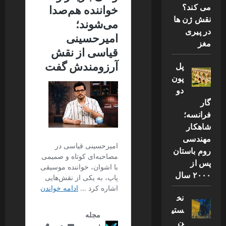
می کند؟
نقش ژن ها
در پیری
مغز
پل
پون
دو
گار
فرانسه؛
شاهکار
مهندسی
روم باستان
پس از
۲۰۰۰ سال
نخ
ستی
ن