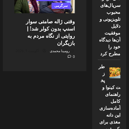
سریال‌های
سرگرمی
محبوب
تلویزیونی و
وقتی ژاله صامتی سوار
دلایل
اسنپ بدون کولر شد! |
موفقیت
روایتی از نگاه مردم به
آن‌ها دیدگاه
بازیگران
خود را
رومینا محمدی
آگوست 1, 2026
مطرح کرد
0
طر
ز
پخ
ت کینوا و
راهنمای
کامل
آماده‌سازی
این دانه
مغذی برای
یک رژیم