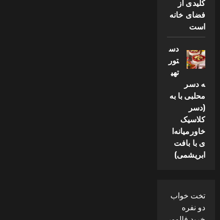
کلیدی از
فضای خانه
است
دس
تور
تهی
ه دسر
محلبی با به
(دسر
کلاسیک
خاورمیانه‌ا
ی با بافت
ابریشمی)
تخت خواب
دو نفره
خرید فالوور