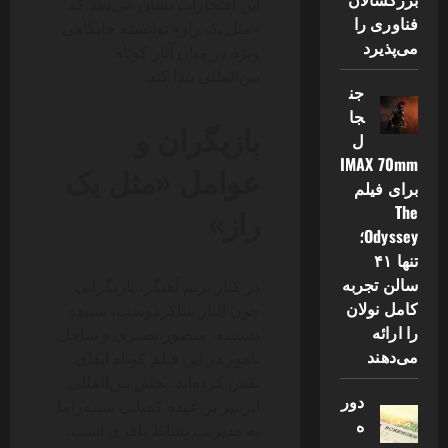
این افتخارات نشان می‌دهد که
فناوری را
«مثل یک راز» توانسته جایگاهی
می‌پذیرد
ویژه در میان آثار کوتاه
بین‌المللی پیدا کند.
جن
جا
بازیگران و
ل
IMAX 70mm
عوامل «مثل یک
برای فیلم
راز»
The
Odyssey؛
تنها ۴۱
سالن تجربه
در کنار ترنم آهنگر، بازیگرانی
کامل نولان
چون الناز شاکردوست، سپیده
را ارائه
دستینه، منصور نصیری و ساحل
می‌دهند
نامور در این فیلم کوتاه ایفای
نقش کرده‌اند. پخش بین‌المللی
دور
اثر نیز بر عهده کمپانی سینه‌راما
ه
به مدیریت نشاط باقری است.