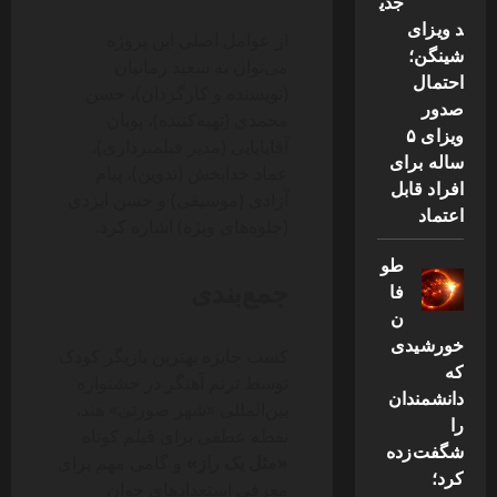
جدی
د ویزای
از عوامل اصلی این پروژه
شینگن؛
می‌توان به سعید زمانیان
احتمال
(نویسنده و کارگردان)، حسن
صدور
محمدی (تهیه‌کننده)، پویان
ویزای ۵
آقابابایی (مدیر فیلمبرداری)،
ساله برای
عماد خدابخش (تدوین)، پیام
افراد قابل
آزادی (موسیقی) و حسن ایزدی
اعتماد
(جلوه‌های ویژه) اشاره کرد.
طو
جمع‌بندی
فا
ن
خورشیدی
کسب جایزه بهترین بازیگر کودک
که
توسط ترنم آهنگر در جشنواره
دانشمندان
بین‌المللی «شهر صورتی» هند،
را
نقطه عطفی برای فیلم کوتاه
شگفت‌زده
«مثل یک راز»
و گامی مهم برای
کرد؛
معرفی استعدادهای جوان