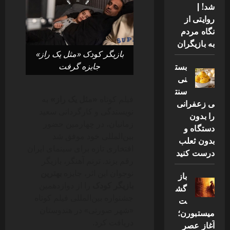
شد! |
روایتی از
نگاه مردم
به بازیگران
بازیگر کودک «مثل یک راز»
بست
جایزه گرفت
نی
سنت
فیلم کوتاه
«مثل یک راز»
به
ی زعفرانی
نویسندگی و کارگردانی سعید
را بدون
زمانیان، در چهارمین حضور
دستگاه و
بین‌المللی خود موفق شد
بدون ثعلب
افتخاری تازه برای سینمای ایران
درست کنید
رقم بزند. ترنم آهنگر، بازیگر
نوجوان این اثر، جایزه
بهترین
باز
بازیگر کودک
را از دوازدهمین
گش
جشنواره بین‌المللی فیلم کوتاه
ت
«شهر صورتی» در هندوستان
میستبورن؛
دریافت کرد.
آغاز عصر