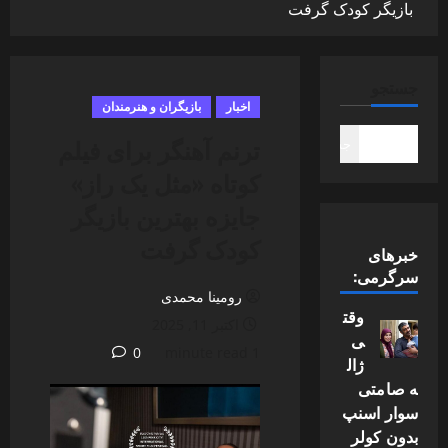
بازیگر کودک گرفت
جستجو
اخبار
بازیگران و هنرمندان
ترنم آهنگر برای فیلم
جستجو
کوتاه «مثل یک راز»
جایزه بهترین بازیگر
کودک گرفت
خبرهای
سرگرمی:
رومینا محمدی
وقت
اکتبر 11, 2025
ی
0
1 minute read
ژال
ه صامتی
سوار اسنپ
بدون کولر