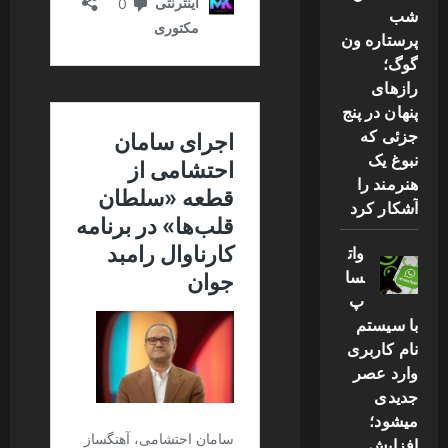
شب
پرستاره ون
گوگ؛
رازهای
پنهان در پنج
جزئی که
نبوغ یک
هنرمند را
آشکار کرد
وات
سا
پ
با سیستم
نام کاربری
وارد عصر
جدیدی
میشود؛
افزایش