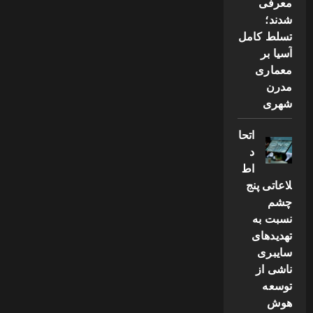
معرفی
شدند؛
تسلط کامل
آسیا بر
معماری
مدرن
شهری
اتحا
د
اط
لاعاتی پنج
چشم
نسبت به
تهدیدهای
سایبری
ناشی از
توسعه
هوش