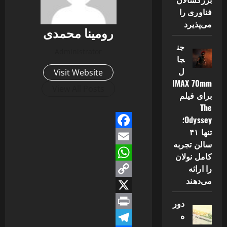
فناوری را
می‌پذیرد
رومینا محمدی
جن
Administrator
جا
ل
Visit Website
IMAX 70mm
View All Posts
برای فیلم
The
Odyssey؛
تنها ۴۱
Facebook
سالن تجربه
Email
کامل نولان
را ارائه
WhatsApp
می‌دهند
Copy
Link
X
دور
ه
Print