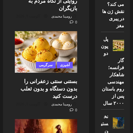
روایتی از نگاه مردم به
می کند؟
بازیگران
نقش ژن ها
رومینا محمدی
آگوست 1, 2026
در پیری
0
مغز
پل
پون
دو
گار
آشپزی
سرگرمی
فرانسه؛
شاهکار
بستنی سنتی زعفرانی را
مهندسی
بدون دستگاه و بدون ثعلب
روم باستان
درست کنید
پس از
۲۰۰۰ سال
رومینا محمدی
آگوست 1, 2026
0
نخ
ستی
ن