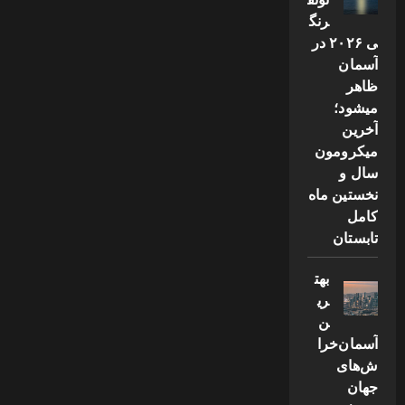
رنگ
ی ۲۰۲۶ در
آسمان
ظاهر
میشود؛
آخرین
میکرومون
سال و
نخستین ماه
کامل
تابستان
بهت
ری
ن
آسمان‌خرا
ش‌های
جهان