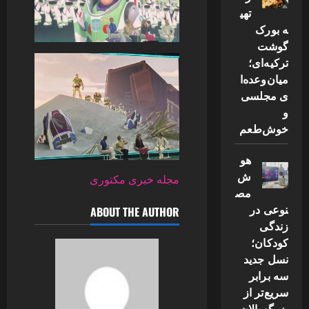
تهی
ه بورک
گوشت
ترکیه‌ای؛
میان‌وعده‌ا
ی مجلسی
و
خوش‌طعم
هو
ش
مجله خبری مکتوری
مص
نوعی در
ABOUT THE AUTHOR
زندگی
کودکان؛
نسل جدید
سه برابر
سریع‌تر از
بزرگسالان