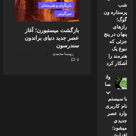
شب
بازیگران و هنرمندان
پرستاره ون
سرگرمی
گوگ؛
رازهای
بازگشت میستبورن؛ آغاز
پنهان در پنج
عصر جدید دنیای براندون
جزئی که
سندرسون
نبوغ یک
رومینا محمدی
جولای 29, 2026
هنرمند را
0
آشکار کرد
وات
سا
پ
با سیستم
نام کاربری
وارد عصر
جدیدی
میشود؛
افزایش