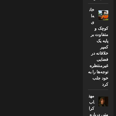
خان
ه‌ا
ی
کوچک و
متفاوت بر
پایه یک
کمپر
خلاقانه در
فضایی
غیرمنتظره
توجه‌ها را به
خود جلب
کرد
مهت
اب
کرا
متی درباره