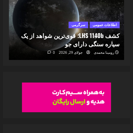
اطلاعات عمومی
سرگرمی
ا
ا
کشف LHS 1140b؛ قوی‌ترین شواهد از یک
۷
سیاره سنگی دارای جو
خا
رومینا محمدی
جولای 29, 2026
0