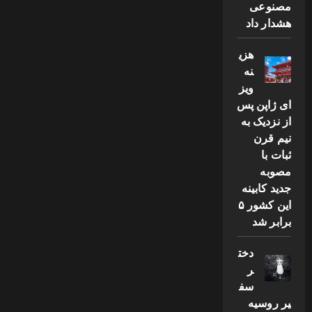
مصنوعی
هشدار داد
هزی
نه
ویز
ای ژاپن پس
از نزدیک به
نیم قرن
ثبات با
مصوبه
جدید کابینه
این کشور ۵
برابر شد
دخت
ر
سف
یر روسیه