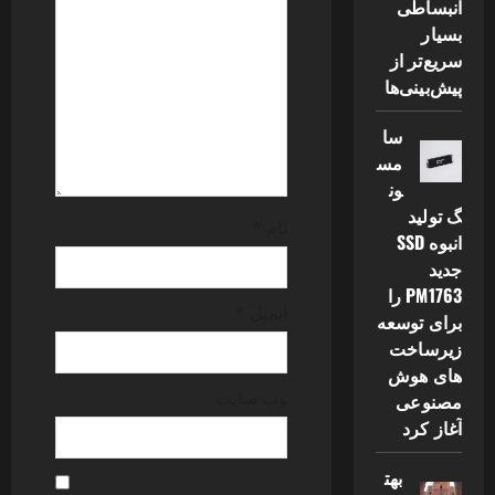
انبساطی
t
بسیار
سریع‌تر از
i
پیش‌بینی‌ها
o
سا
n
مس
ون
گ تولید
نام
*
انبوه SSD
جدید
PM1763 را
ایمیل
*
برای توسعه
زیرساخت
های هوش
وب‌ سایت
مصنوعی
آغاز کرد
بهت