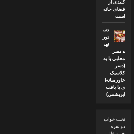
کلیدی از
فضای خانه
است
دس
تور
تهی
ه دسر
محلبی با به
(دسر
کلاسیک
خاورمیانه‌ا
ی با بافت
ابریشمی)
تخت خواب
دو نفره
خرید فالوور