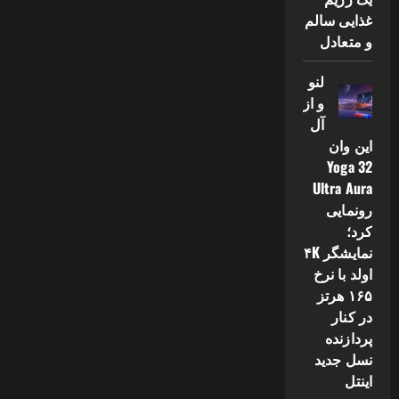
غذایی سالم
و متعادل
لنو
و از
آل
این وان
Yoga 32
Ultra Aura
رونمایی
کرد؛
نمایشگر ۴K
اولد با نرخ
۱۶۵ هرتز
در کنار
پردازنده
نسل جدید
اینتل