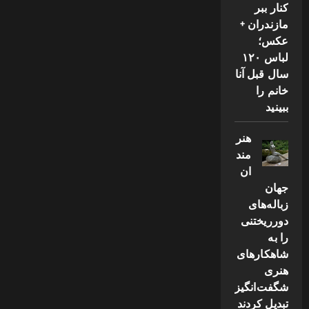
کنار ببر
مازندران +
عکس؛
لباس ۱۲۰
سال قبل آنا
خانم را
ببینید
هنر
مند
ان
جهان
زباله‌های
دورریختنی
را به
شاهکارهای
هنری
شگفت‌انگیز
تبدیل کردند