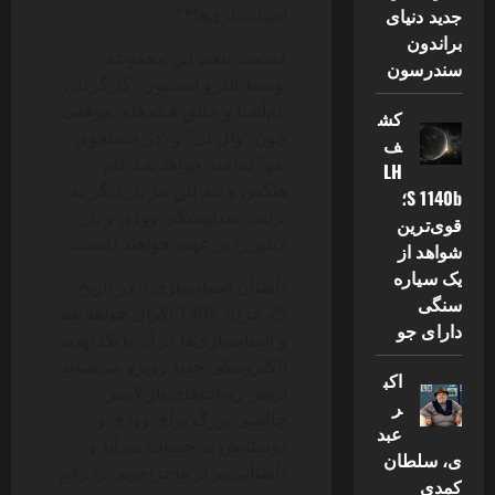
اسباب‌بازی‌ها**
جدید دنیای
براندون
قسمت پنجم این مجموعه،
سندرسون
توسط اندرو استنتون، کارگردان
نام‌آشنا و خالق فیلم‌های موفقی
کش
چون “وال-ئی” و “در جستجوی
ف
نمو” ساخته خواهد شد. تام
LH
هنکس و تیم آلن نیز بار دیگر به
S 1140b؛
ترتیب صداپیشگی وودی و باز
قوی‌ترین
لایتیر را بر عهده خواهند داشت.
شواهد از
یک سیاره
داستان اسباب‌بازی 5 در تاریخ
سنگی
29 خرداد 1405 اکران خواهد شد
دارای جو
و اسباب‌بازی‌ها در آن با یک تهدید
الکترونیکی جدید روبرو می‌شوند.
اکب
ارتش روبات‌های باز لایتیر،
ر
چالشی بزرگ برای وودی و
عبد
دوستانش به حساب می‌آید و
ی، سلطان
داستانی پر از ماجراجویی را رقم
کمدی