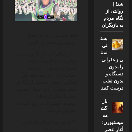
شد! |
روایتی از
نگاه مردم
به بازیگران
## اسباب‌بازی‌ها در مقابل
بست
ارتش روبات‌های باز لایتیر!
نی
سنت
اخبار دنیای انیمیشن از رونمایی
ی زعفرانی
تصاویر جدید قسمت پنجم
را بدون
مجموعه محبوب “داستان
دستگاه و
اسباب‌بازی” خبر می‌دهند. این
بدون ثعلب
تصاویر ارتشی متشکل از 50 باز
درست کنید
لایتیر معیوب را به عنوان دشمن
اصلی اسباب‌بازی‌های
باز
دوست‌داشتنی ما در این قسمت
گش
معرفی می‌کنند.
ت
**ارتش روبات‌های باز لایتیر،
میستبورن؛
تهدیدی جدید برای
آغاز عصر