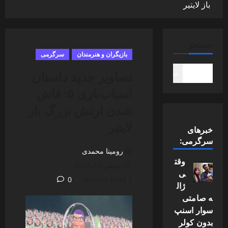
باز لایتیر
جستجو
بازیگران و هنرمندان
سرگرمی
تصاویر جدید داستان
جستجو
اسباب‌بازی ۵: فاش
شدن ارتش بزرگ باز
لایتیر
خبرهای
سرگرمی:
رومینا محمدی
وقت
نوامبر 11, 2024
ی
0
1 minute read
ژال
ه صامتی
سوار اسنپ
بدون کولر