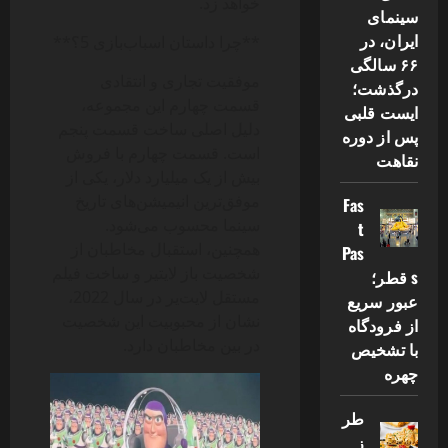
خواهد زد.
سینمای
ایران، در
**چرا داستان اسباب‌بازی 5؟**
۶۶ سالگی
موفقیت تجاری و انتقادی
درگذشت؛
قسمت چهارم این مجموعه،
ایست قلبی
دلیل اصلی ساخت قسمت پنجم
پس از دوره
است. قسمت چهارم با فروش
نقاهت
بیش از یک میلیارد دلار، یکی از
موفق‌ترین انیمیشن‌های تاریخ
Fas
سینما محسوب می‌شود.
t
همچنین، استقبال مخاطبان از
Pas
شخصیت باز لایتیر و ساخت فیلم
s قطر؛
مستقل لایت‌یر در سال 2022،
عبور سریع
نشان از محبوبیت این شخصیت
از فرودگاه
در بین مخاطبان دارد.
با تشخیص
چهره
طر
ز