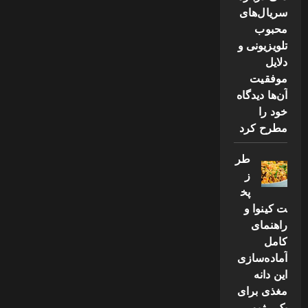
سریال‌های
محبوب
تلویزیونی و
دلایل
موفقیت
آن‌ها دیدگاه
خود را
مطرح کرد
طر
ز
پخ
ت کینوا و
راهنمای
کامل
آماده‌سازی
این دانه
مغذی برای
یک رژیم