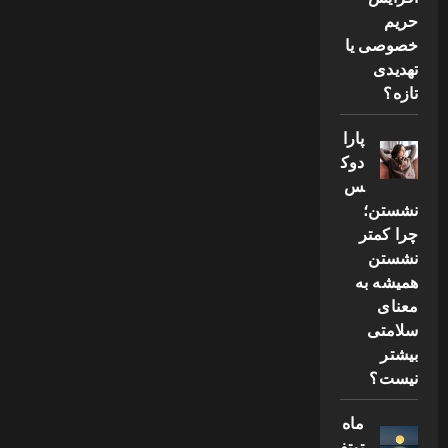
حریم
خصوصی یا
تهدیدی
تازه؟
پارا
دوک
س
نشستن؛
چرا کمتر
نشستن
همیشه به
معنای
سلامتی
بیشتر
نیست؟
ماه
توتف