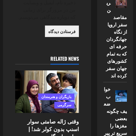
ری
ذخیره نام، ایمیل و وبسایت
ن
من در مرورگر برای زمانی
مقاصد
که دوباره دیدگاهی می‌نویسم.
سفر اروپا
از نگاه
جهانگردان
حرفه ای
که به تمام
RELATED NEWS
کشورهای
جهان سفر
کرده اند
خوا
ب
بازیگران و هنرمندان
ضع
سرگرمی
یف چگونه
بعضی
وقتی ژاله صامتی سوار
مغزها را
اسنپ بدون کولر شد! |
سریع تر پیر