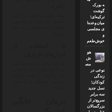
دکلره
ه بورک
گوشت
مواد دکلره بی‌کیفیت یا تاریخ
ترکیه‌ای؛
گذشته، به دلیل فرمولاسیون
میان‌وعده‌ا
ضعیف، آسیب بیشتری به موها
ی مجلسی
می‌زنند.
و
خوش‌طعم
۵. استفاده از
هو
ابزارهای حرارتی
ش
استفاده از اتو مو و سشوار پس
مص
از دکلره، رطوبت مو را کاهش
نوعی در
داده و آسیب را تشدید می‌کند.
زندگی
این امر، کشیدگی مو را بیشتر
کودکان؛
می‌کند.
نسل جدید
سه برابر
درمان خانگی
سریع‌تر از
بزرگسالان
کشیدگی مو پس
فناوری را