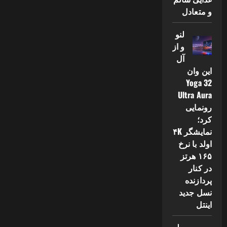
و متعادل
لنو
و از
آل
این وان
Yoga 32
Ultra Aura
رونمایی
کرد؛
نمایشگر ۴K
اولد با نرخ
۱۶۵ هرتز
در کنار
پردازنده
نسل جدید
اینتل