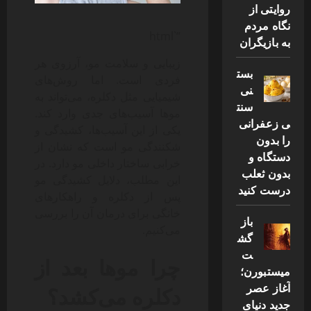
روایتی از
نگاه مردم
“`html
به بازیگران
زیبایی و سلامت مو، آرزوی هر
بست
فردی است. اما روش‌های
نی
شیمیایی مثل دکلره، می‌تواند به
سنت
موها آسیب‌های جدی وارد کند.
ی زعفرانی
یکی از این آسیب‌ها، کشیدگی و
را بدون
شکنندگی مو است که نشان از
دستگاه و
خرابی ساختار داخلی مو دارد. در
بدون ثعلب
این مطلب، دلایل کشیدگی مو
درست کنید
پس از دکلره و راهکارهای
خانگی برای درمان آن را بررسی
باز
می‌کنیم.
گش
ت
چرا موها بعد از
میستبورن؛
آغاز عصر
دکلره می‌کشد؟
جدید دنیای