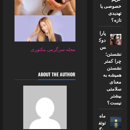
خصوصی یا
تهدیدی
تازه؟
پارا
دوک
س
مجله سرگرمی مکتوری
نشستن؛
چرا کمتر
“`
نشستن
ABOUT THE AUTHOR
همیشه به
معنای
سلامتی
بیشتر
نیست؟
ماه
توتف
رنگ