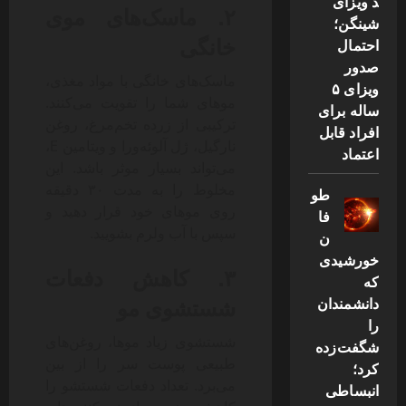
د ویزای
۲. ماسک‌های موی
شینگن؛
خانگی
احتمال
صدور
ماسک‌های خانگی با مواد مغذی،
ویزای ۵
موهای شما را تقویت می‌کنند.
ساله برای
ترکیبی از زرده تخم‌مرغ، روغن
افراد قابل
نارگیل، ژل آلوئه‌ورا و ویتامین E،
اعتماد
می‌تواند بسیار موثر باشد. این
مخلوط را به مدت ۳۰ دقیقه
طو
روی موهای خود قرار دهید و
فا
سپس با آب ولرم بشویید.
ن
خورشیدی
۳. کاهش دفعات
که
شستشوی مو
دانشمندان
را
شستشوی زیاد موها، روغن‌های
شگفت‌زده
طبیعی پوست سر را از بین
کرد؛
می‌برد. تعداد دفعات شستشو را
انبساطی