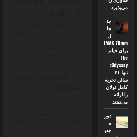
می‌پذیرد
از دکلره
جن
نگران نباشید! با مراقبت صحیح و
جا
روش‌های طبیعی، می‌توانید
ل
سلامت موهایتان را بازیابید. در
IMAX 70mm
ادامه، راهکارهای موثر برای
برای فیلم
درمان کشیدگی مو ارائه
The
می‌شود.
Odyssey؛
تنها ۴۱
۱. شامپوهای بدون
سالن تجربه
سولفات
کامل نولان
را ارائه
سولفات موجود در شامپوها،
می‌دهند
موهای دکلره‌شده را خشک
می‌کند. از شامپوهای بدون
دور
سولفات استفاده کنید تا رطوبت
ه
مو حفظ شود.
جدی