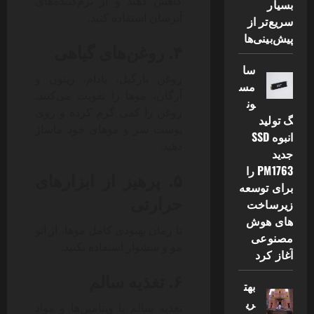
کاهش دهید و از نرم‌کننده‌های
بسیار
آبرسان استفاده کنید.
سریع‌تر از
پیش‌بینی‌ها
۴. روغن‌های گیاهی
سا
روغن نارگیل، بادام، زیتون و
مس
آرگان، موها را تقویت می‌کنند.
ون
روغن را کمی گرم کرده و روی
گ تولید
پوست سر و موهای خود ماساژ
انبوه SSD
دهید.
جدید
PM1763 را
۵. پرهیز از ابزارهای
برای توسعه
حرارتی
زیرساخت
های هوش
تا زمان بهبودی کامل موها، از اتو
مصنوعی
مو و سشوار استفاده نکنید.
آغاز کرد
۶. تغذیه سالم
بهت
ری
تغذیه سالم با ویتامین‌ها و مواد