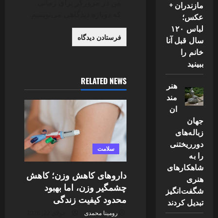
من در مرورگر برای زمانی
مازندران +
که دوباره دیدگاهی می‌نویسم.
عکس؛
لباس ۱۲۰
سال قبل آنا
خانم را
ببینید
RELATED NEWS
هنر
مند
ان
جهان
زباله‌های
دورریختنی
سلامت
را به
شاهکارهای
داروهای کاهش وزن؛ کاهش
هنری
چشمگیر وزن، اما بهبود
شگفت‌انگیز
محدود کیفیت زندگی
تبدیل کردند
رومینا محمدی
جولای 22, 2026