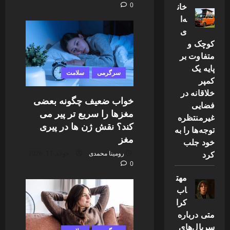
خان
0
ه‌ا
ی
کوچک و
متفاوت بر
پایه یک
سرگرمی
سلامت
کمپر
خلاقانه در
خواب ضعیف چگونه بعضی
فضایی
مغزها را سریع تر پیر می
غیرمنتظره
کند؟ نقش ژن ها در پیری
توجه‌ها را به
مغز
خود جلب
کرد
رومینا محمدی
جولای 11, 2026
0
مهت
اب
کرا
متی درباره
سریال‌های