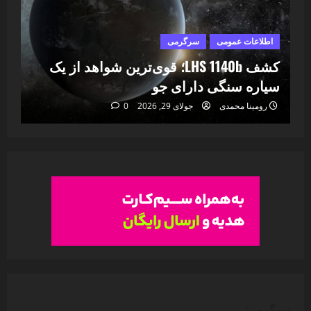
اطلاعات عمومی
سرگرمی
ا
ا
کشف LHS 1140b؛ قوی‌ترین شواهد از یک
۷
سیاره سنگی دارای جو
خا
رومینا محمدی
جولای 29, 2026
0
سرگرمی: