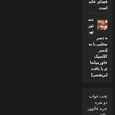
فضای خانه
است
دس
تور
تهی
ه دسر
محلبی با به
(دسر
کلاسیک
خاورمیانه‌ا
ی با بافت
ابریشمی)
تخت خواب
دو نفره
خرید فالوور
واقعی