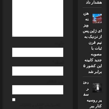
هشدار داد
i
o
هزی
نه
n
ویز
ای ژاپن پس
از نزدیک به
نیم قرن
نام
*
ثبات با
مصوبه
جدید کابینه
ایمیل
*
این کشور ۵
برابر شد
وب‌ سایت
دخت
ر
سف
یر روسیه
ذخیره نام، ایمیل و وبسایت
کنار ببر