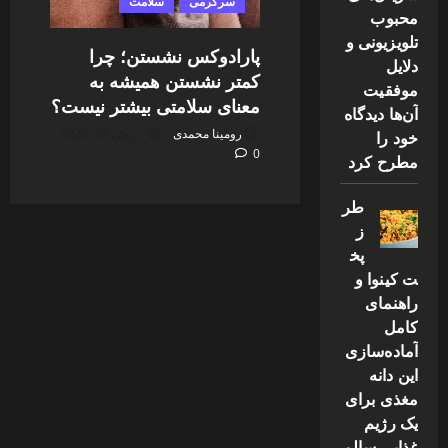
سرگرمی
سلامت
محبوب
تلویزیونی و
پارادوکس نشستن؛ چرا
دلایل
کمتر نشستن همیشه به
موفقیت
معنای سلامتی بیشتر نیست؟
آن‌ها دیدگاه
رومینا محمدی
ژوئن 30, 2026
خود را
0
مطرح کرد
طر
ز
پخ
ت کینوا و
راهنمای
کامل
آماده‌سازی
این دانه
مغذی برای
یک رژیم
غذایی سالم