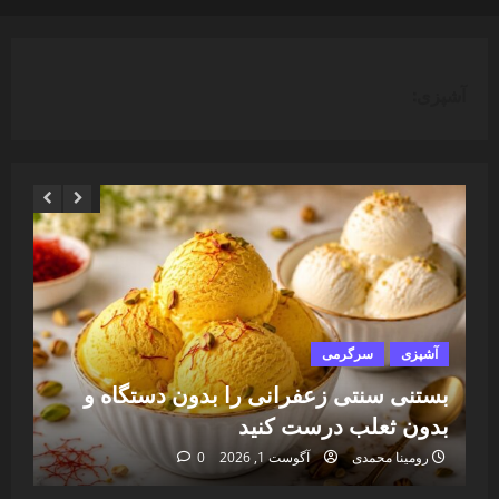
آشپزی:
آشپزی
سرگرمی
آ
بستنی سنتی زعفرانی را بدون دستگاه و
طر
بدون ثعلب درست کنید
می
رومینا محمدی
آگوست 1, 2026
0