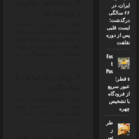
۲. نابسامانی رطوبت
ایران، در
و پروتئین مو
۶۶ سالگی
درگذشت؛
موها از پروتئین و رطوبت
ایست قلبی
تشکیل شده‌اند. دکلره، این تعادل
پس از دوره
را به هم می‌زند و باعث کمبود
نقاهت
رطوبت و پروتئین و در نهایت
کشیدگی و شکنندگی مو
Fas
می‌شود.
t
Pas
۳. زمان زیاد تماس با
s قطر؛
مواد دکلره
عبور سریع
از فرودگاه
قرار گرفتن طولانی مدت مو با
با تشخیص
مواد دکلره، باعث نفوذ عمیق
چهره
مواد شیمیایی و آسیب جدی به
ساختار مو می‌شود.
طر
ز
۴. کیفیت پایین مواد
تهی