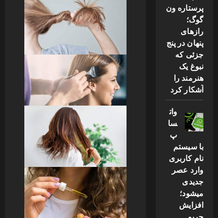
پرستاره ون
گوگ؛
رازهای
پنهان در پنج
جزئی که
نبوغ یک
هنرمند را
آشکار کرد
وات
سا
پ
با سیستم
نام کاربری
وارد عصر
جدیدی
میشود؛
افزایش
حریم