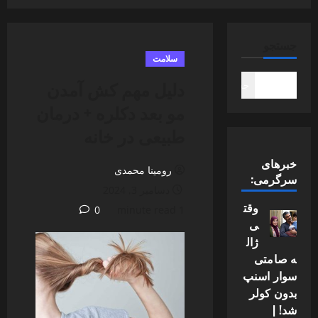
جستجو
سلامت
دلیل مهم کش آمدن
جستجو
مو بعد دکلره + درمان
طبیعی در خانه
خبرهای
رومینا محمدی
سرگرمی:
دسامبر 3, 2024
وقت
0
1 minute read
ی
ژال
ه صامتی
سوار اسنپ
بدون کولر
شد! |