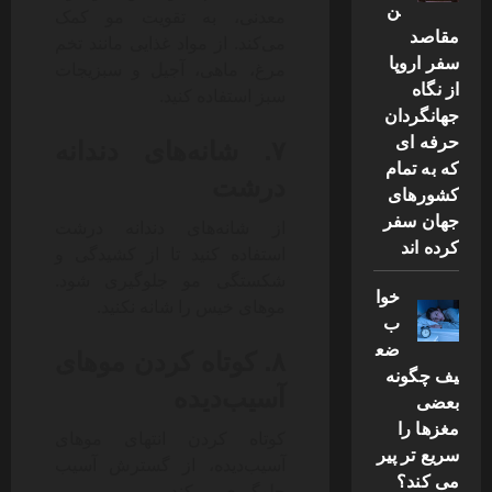
ن
معدنی، به تقویت مو کمک
مقاصد
می‌کند. از مواد غذایی مانند تخم
سفر اروپا
مرغ، ماهی، آجیل و سبزیجات
از نگاه
سبز استفاده کنید.
جهانگردان
حرفه ای
۷. شانه‌های دندانه
که به تمام
درشت
کشورهای
جهان سفر
از شانه‌های دندانه درشت
کرده اند
استفاده کنید تا از کشیدگی و
شکستگی مو جلوگیری شود.
خوا
موهای خیس را شانه نکنید.
ب
ضع
۸. کوتاه کردن موهای
یف چگونه
آسیب‌دیده
بعضی
مغزها را
کوتاه کردن انتهای موهای
سریع تر پیر
آسیب‌دیده، از گسترش آسیب
می کند؟
جلوگیری می‌کند.