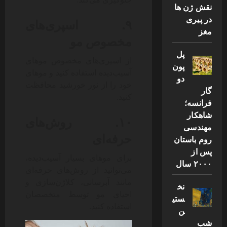
نقش ژن ها
در پیری
۹. اسپری‌های
مغز
مخصوص مو
پل
از اسپری‌های مخصوص موهای
پون
آسیب‌دیده استفاده کنید و موهای
دو
خود را از نور خورشید محافظت
گار
کنید.
فرانسه؛
شاهکار
۱۰. روش‌های
مهندسی
حرفه‌ای
روم باستان
پس از
برای موهای بسیار آسیب‌دیده،
۲۰۰۰ سال
می‌توانید از روش‌های حرفه‌ای
مانند آبرسانی، کلاژن‌سازی و
نخ
احیای مو توسط متخصصان
ستی
استفاده کنید.
ن
شب