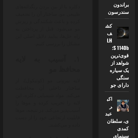
براندون
دکلره با از بین بردن رنگدانه‌های
سندرسون
طبیعی مو، ساختار آن را تضعیف
کرده و باعث شکنندگی و ریزش
کش
مو می‌شود. قبل از پرداختن به
ف
راه حل‌ها، بیایید دلایل اصلی این
LH
مشکل را بررسی کنیم.
S 1140b؛
قوی‌ترین
۱. آسیب به لایه
شواهد از
محافظ مو
یک سیاره
سنگی
لایه بیرونی مو (کوتیکول)، از
دارای جو
ساختار داخلی آن محافظت
می‌کند. مواد شیمیایی دکلره، این
اکب
لایه را تخریب کرده و موها را
ر
آسیب‌پذیر می‌کند. در نتیجه، موها
عبد
قابلیت ارتجاعی خود را از دست
ی، سلطان
داده و می‌کشند.
کمدی
سینمای