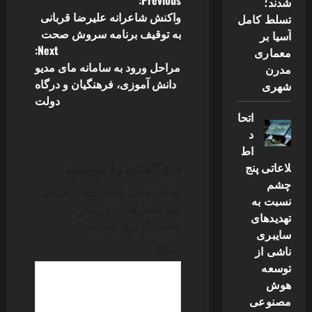
P
Previous:
شدند؛
واکنش شاعرانه علیرضا قربانی
تسلط کامل
o
به توقیف برنامه سروش صحت
آسیا بر
Next:
معماری
s
مراحل ورود به سامانه مای مدیو
مدرن
دانش آموزی، فرهنگیان و درگاه
t
شهری
دولت
n
اتحا
د
a
اط
دیدگاهتان را بنویسید
لاعاتی پنج
v
چشم
نشانی ایمیل شما منتشر نخواهد
نسبت به
i
شد.
بخش‌های موردنیاز
تهدیدهای
علامت‌گذاری شده‌اند
*
g
سایبری
دیدگاه
*
ناشی از
a
توسعه
هوش
t
مصنوعی