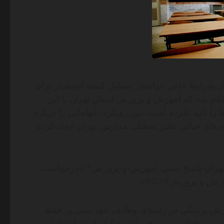
ل شرایط خاص خواستار تشکیل کمیته اضطرار برای
ام شد که آموزش و پرورش استان تهران با این
 تایید نکرده است. این رویکرد، ابهاماتی را درباره
ی‌های حیاتی نظیر تعطیلی مدارس تهران ایجاد کرده
رس-تهران-پاسخ-منفی-آموزش-و-پرورش؟">درخواست
ش و پرورش؟</h2>
وزش پزشکی در راستای وظایف خود مبنی بر حفظ
شی، درخواست صریح برای تشکیل کمیته اضطرار در