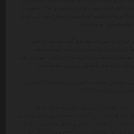
ت، با هدف بررسی جوانب مختلف و اتخاذ تصمیمات
 کلاس‌ها به شیوه غیرحضوری مطرح شد. این اقدام
 سلامت‌محور بوده است.
ران، تاکنون نه تنها هیچ گونه تعطیلی یا تغییر
 عملاً در برابر درخواست وزارت بهداشت موضعی
د که همواره سلامت دانش‌آموزان و کادر آموزشی باید
‌تواند پیامدهای نامطلوبی در پی داشته باشد.
چه-کسی-مسئول-سلامت-دانش‌آموزان-است؟">تناقض در
نش‌آموزان است؟</h2>
 ارائه هشدار و پیگیری، نشان‌دهنده یک عدم
ای شهری است. در گذشته، تصمیم‌گیری برای تعطیلی
د مدیریت بحران یا سایر نهادهای مشابه و با در نظر
 و پرورش، محیط زیست) انجام می‌شد. حال این