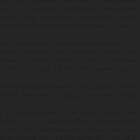
خصوص وضعیت مدارس پایتخت ارائه کرده بود. این درخواس
مقتضی برای احتمالی شدن تعطیلی مدارس تهران یا برگزاری
از سوی وزارت بهداشت، نشان‌دهنده وجود نگرانی‌های جدی
اما در واکنش به این اقدام، مسئولان آموزش و پرورش استان ته
شیوه آموزش را تایید نکرده‌اند، بلکه با عدم همراهی خود،
متفاوت اتخاذ کرده‌اند. این عدم تایید در شرایطی رخ می‌ده
در اولویت تصمیم‌گیری‌های کلان قرار گیرد و هرگونه تعلل می
<h2 id="تناقض-در-رویکرد-به-تعطیلی-مدارس-تهران-
رویکرد به تعطیلی مدارس تهران: چه کسی مسئول سلامت دا
اظهارات وزارت بهداشت مبنی بر انجام وظیفه قانونی خود در
هماهنگی جدی میان دستگاه‌های مسئول در مدیریت بحران‌ه
مدارس تهران معمولاً در قالب کمیته اضطرار آلودگی هوا، ستا
گرفتن نظرات کارشناسی چندگانه (از جمله بهداشت، آموزش