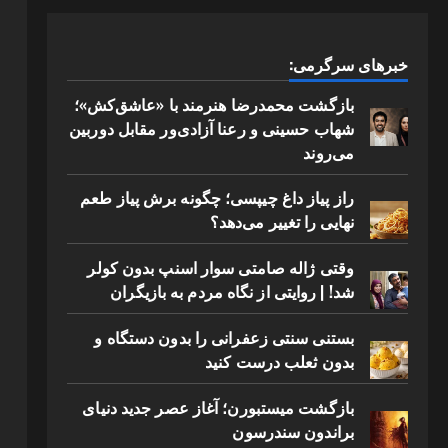
خبرهای سرگرمی:
بازگشت محمدرضا هنرمند با «عاشق‌کش»؛
شهاب حسینی و رعنا آزادی‌ور مقابل دوربین
می‌روند
راز پیاز داغ چیپسی؛ چگونه برش پیاز طعم
نهایی را تغییر می‌دهد؟
وقتی ژاله صامتی سوار اسنپ بدون کولر
شد! | روایتی از نگاه مردم به بازیگران
بستنی سنتی زعفرانی را بدون دستگاه و
بدون ثعلب درست کنید
بازگشت میستبورن؛ آغاز عصر جدید دنیای
براندون سندرسون