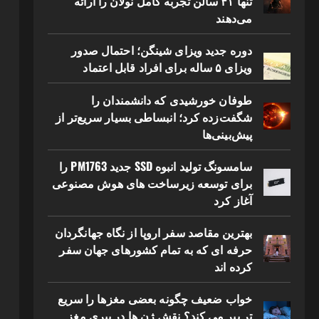
تنها ۴۱ سالن تجربه کامل نولان را ارائه
می‌دهند
دوره جدید ویزای شینگن؛ احتمال صدور
ویزای ۵ ساله برای افراد قابل اعتماد
طوفان خورشیدی که دانشمندان را
شگفت‌زده کرد؛ انبساطی بسیار سریع‌تر از
پیش‌بینی‌ها
سامسونگ تولید انبوه SSD جدید PM1763 را
برای توسعه زیرساخت های هوش مصنوعی
آغاز کرد
بهترین مقاصد سفر اروپا از نگاه جهانگردان
حرفه ای که به تمام کشورهای جهان سفر
کرده اند
خواب ضعیف چگونه بعضی مغزها را سریع
تر پیر می کند؟ نقش ژن ها در پیری مغز