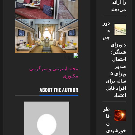
را ارائه
می‌دهند
دور
ه
جدی
د ویزای
شینگن؛
احتمال
صدور
مجله اینترنتی و سرگرمی
ویزای ۵
مکتوری
ساله برای
افراد قابل
ABOUT THE AUTHOR
اعتماد
طو
فا
ن
خورشیدی