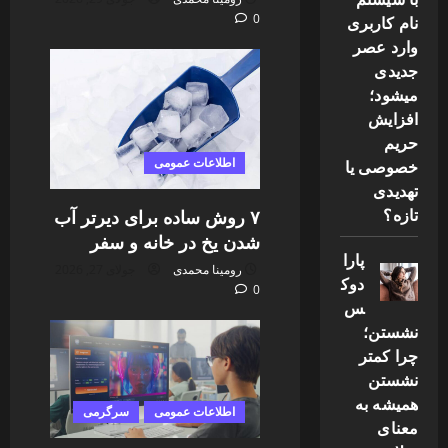
0
نام کاربری
وارد عصر
جدیدی
میشود؛
افزایش
حریم
اطلاعات عمومی
خصوصی یا
تهدیدی
تازه؟
۷ روش ساده برای دیرتر آب
شدن یخ در خانه و سفر
پارا
رومینا محمدی
جولای 27, 2026
دوک
0
س
نشستن؛
چرا کمتر
نشستن
همیشه به
اطلاعات عمومی
سرگرمی
معنای