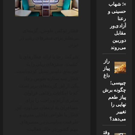
»؛ شهاب
حسینی و
رعنا
آزادی‌ور
قطار لوکس طوس، گزینه‌ای
مقابل
بی‌نظیر برای سفرهای ریلی در
دوربین
ایران
می‌روند
شرکت رجا با ارائه قطارهای با
راز
کیفیت، سفرهای ریلی را به
پیاز
تجربه‌ای دلپذیر تبدیل کرده است.
داغ
قطار سه ستاره طوس رجا،
چیپسی؛
یکی از این گزینه‌های برتر است
چگونه برش
که با امکانات رفاهی فراوان،
پیاز طعم
سفری آرام و راحت را برای
نهایی را
مسافران به ارمغان می‌آورد. این
تغییر
قطار با طراحی داخلی مدرن و
می‌دهد؟
ظرفیت مناسب، در مسیرهای
مهم کشور در حال فعالیت
وقت