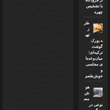
* جعبه کمک‌های اولیه و امکانات
با تشخیص
فوریت‌های پزشکی
چهره
* یک بطری آب رایگان برای هر
مسافر
طر
* امکان تهیه تنقلات و غذا در
ز
سالن و کوپه
تهی
ه بورک
مقایسه قطار طوس و سیمرغ
گوشت
هر دو قطار طوس و سیمرغ از
ترکیه‌ای؛
قطارهای لوکس رجا به شمار
میان‌وعده‌ا
می‌روند، اما تفاوت‌های کوچکی
ی مجلسی
نیز بین آنها وجود دارد. اصلی‌ترین
و
تفاوت در سیستم پذیرایی است.
خوش‌طعم
در قطار سیمرغ، غذاهای گرم با
هو
پرداخت هزینه اضافی ارائه
ش
می‌شود، در حالی که در قطار
مص
طوس غذا به صورت کنسروی و
نوعی در
بسته‌بندی شده ارائه می‌شود.