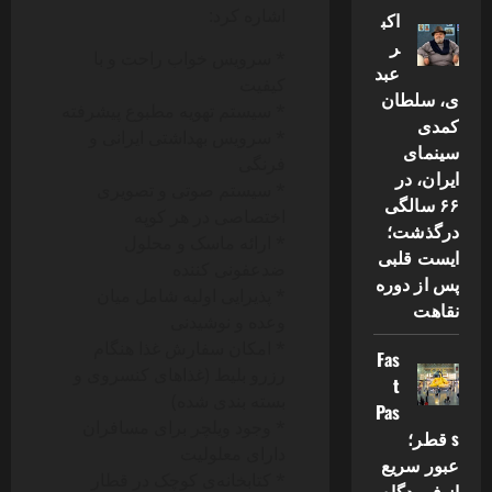
اشاره کرد:
اکب
ر
* سرویس خواب راحت و با
عبد
کیفیت
ی، سلطان
* سیستم تهویه مطبوع پیشرفته
کمدی
* سرویس بهداشتی ایرانی و
سینمای
فرنگی
ایران، در
* سیستم صوتی و تصویری
۶۶ سالگی
اختصاصی در هر کوپه
درگذشت؛
* ارائه ماسک و محلول
ایست قلبی
ضدعفونی کننده
پس از دوره
* پذیرایی اولیه شامل میان
نقاهت
وعده و نوشیدنی
* امکان سفارش غذا هنگام
Fas
رزرو بلیط (غذاهای کنسروی و
t
بسته بندی شده)
Pas
* وجود ویلچر برای مسافران
s قطر؛
دارای معلولیت
عبور سریع
* کتابخانه‌ی کوچک در قطار
از فرودگاه