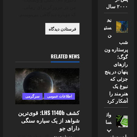
۲۰۰۰ سال
من در مرورگر برای زمانی
که دوباره دیدگاهی می‌نویسم.
نخ
ستی
ن
شب
پرستاره ون
RELATED NEWS
گوگ؛
رازهای
پنهان در پنج
جزئی که
نبوغ یک
هنرمند را
اطلاعات عمومی
سرگرمی
آشکار کرد
کشف LHS 1140b؛ قوی‌ترین
وات
شواهد از یک سیاره سنگی
سا
دارای جو
پ
با سیستم
رومینا محمدی
جولای 29, 2026