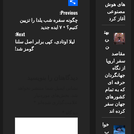
Telegram
های هوش
Share
مصنوعی
P
Previous:
آغاز کرد
چگونه سفره شب یلدا را تزیین
o
کنیم؟ + ۷ ایده جدید
بهت
Next:
s
ری
لیلا اوتادی، کپی برابر اصل سلنا
ن
گومز شد!
t
مقاصد
سفر اروپا
n
از نگاه
a
جهانگردان
دیدگاهتان را بنویسید
حرفه ای
v
نشانی ایمیل شما منتشر نخواهد
که به تمام
شد.
بخش‌های موردنیاز
کشورهای
i
علامت‌گذاری شده‌اند
*
جهان سفر
کرده اند
g
دیدگاه
*
خوا
a
ب