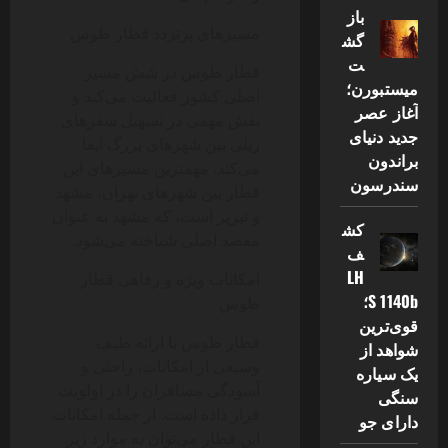
باز
مسیرهای پرتردد قطار طوس
گش
ت
قطار طوس در شش مسیر
میستبورن؛
اصلی کشور فعالیت می‌کند و
آغاز عصر
نقش مهمی در تسهیل سفرهای
جدید دنیای
ریلی بین شهرهای بزرگ ایفا
براندون
می‌کند. مهمترین مسیرهای این
سندرسون
قطار بین شهرهای تهران، مشهد
و تبریز است، که مشهد به عنوان
کش
مقصد اصلی شناخته می‌شود.
ف
LH
امکانات ویژه و رفاهی قطار
S 1140b؛
طوس
قوی‌ترین
قطار طوس با ارائه طیف
شواهد از
وسیعی از امکانات، راحتی و
یک سیاره
آسودگی مسافران را در اولویت
سنگی
قرار داده است. از جمله امکانات
دارای جو
این قطار می‌توان به موارد زیر