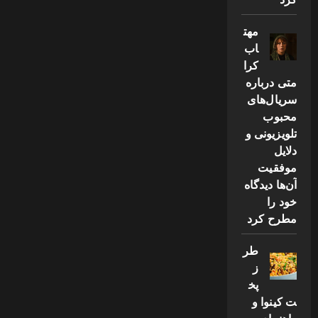
مهت
اب
کرا
متی درباره
سریال‌های
محبوب
تلویزیونی و
دلایل
موفقیت
آن‌ها دیدگاه
خود را
مطرح کرد
طر
ز
پخ
ت کینوا و