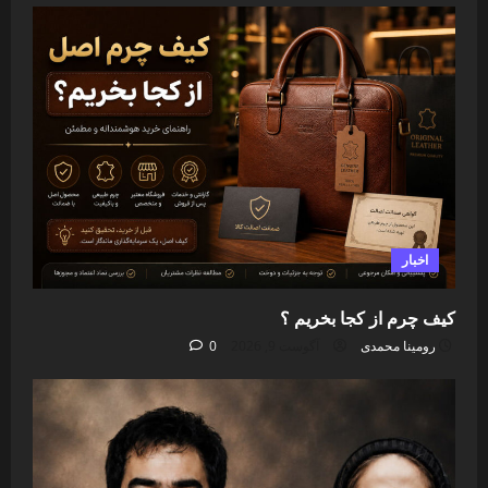
اخبار
کیف چرم از کجا بخریم ؟
رومینا محمدی
آگوست 9, 2026
0