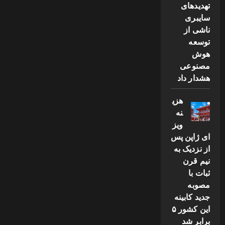
تهدیدهای
سایبری
ناشی از
توسعه
هوش
مصنوعی
هشدار داد
هزی
نه
ویز
ای ژاپن پس
از نزدیک به
نیم قرن
ثبات با
مصوبه
جدید کابینه
این کشور ۵
برابر شد