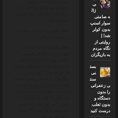
است. در ادامه به بررسی
ی
جزئیات این قطار پرداخته و آن
ژال
را با دیگر قطارهای رجا مقایسه
ه صامتی
خواهیم کرد.
سوار اسنپ
بدون کولر
قطار طوس؛ تجربه‌ای متفاوت
شد! |
در سفرهای ریلی
روایتی از
قطار طوس رجا با کوپه‌های
نگاه مردم
چهار نفره و طراحی فضای
به بازیگران
داخلی بهینه، از محبوبیت بالایی
برخوردار است. این قطار با الهام
بست
از طراحی‌های اروپایی، از
نی
واگن‌های با کیفیت و ایمن ساخته
سنت
شده و فضای وسیع‌تری نسبت
ی زعفرانی
به برخی قطارهای مشابه دارد.
را بدون
هر واگن، 9 کوپه با ظرفیت 4
دستگاه و
نفره را در خود جای داده است
بدون ثعلب
که مجموعا ظرفیت 36 مسافر
درست کنید
را فراهم می‌کند.