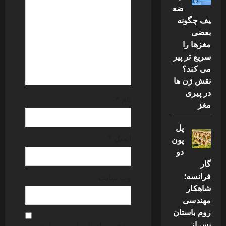
t
ضع
یف چگونه
i
بعضی
مغزها را
o
سریع تر پیر
می کند؟
n
نقش ژن ها
در پیری
نام
*
مغز
پل
ایمیل
*
پون
دو
گار
فرانسه؛
وب‌ سایت
شاهکار
مهندسی
روم باستان
پس از
ذخیره نام، ایمیل و وبسایت