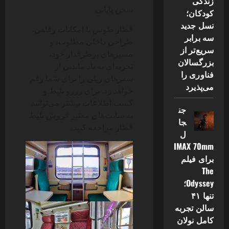
زندگی
سخن پایانی
کودکان؛
نسل جدید
قطار طوس با امکانات رفاهی،
سه برابر
طراحی داخلی مطلوب، و
سریع‌تر از
مسیرهای پرطرفدار خود،
بزرگسالان
تجربه‌ای به یاد ماندنی از
فناوری را
سفرهای ریلی را برای شما رقم
می‌پذیرد
خواهد زد. برای رزرو بلیط و
کسب اطلاعات بیشتر می‌توانید
جن
به سایت‌های معتبر فروش بلیط
جا
قطار مراجعه کنید.
ل
IMAX 70mm
برای فیلم
The
Odyssey؛
تنها ۴۱
سالن تجربه
کامل نولان