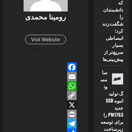
که
دانشمندان
رومینا محمدی
را
شگفت‌زده
Administrator
کرد؛
انبساطی
Visit Website
بسیار
View All Posts
سریع‌تر از
پیش‌بینی‌ها
سا
Facebook
مس
Email
ون
گ تولید
WhatsApp
انبوه SSD
Copy
جدید
Link
X
PM1763 را
برای توسعه
Print
زیرساخت