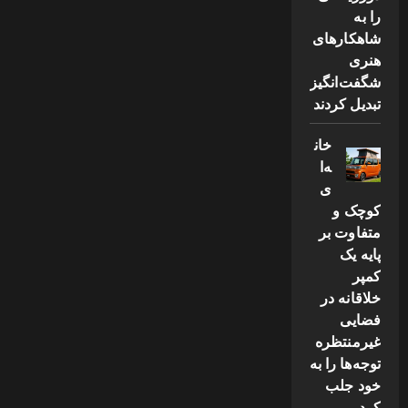
را به
شاهکارهای
هنری
شگفت‌انگیز
تبدیل کردند
خان
ه‌ا
ی
کوچک و
متفاوت بر
پایه یک
کمپر
خلاقانه در
فضایی
غیرمنتظره
توجه‌ها را به
خود جلب
کرد