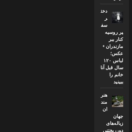
دخت
ر
سف
یر روسیه
کنار ببر
مازندران +
عکس؛
لباس ۱۲۰
سال قبل آنا
خانم را
ببینید
هنر
مند
ان
جهان
زباله‌های
دورریختنی