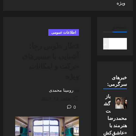
ویژه
جستجو
اطلاعات عمومی
قطار طوس رجا؛
جستجو
آشنایی با مسیرهای
حرکت و امکانات
ویژه
خبرهای
سرگرمی:
رومینا محمدی
باز
دسامبر 18, 2024
گش
0
ت
محمدرضا
هنرمند با
«عاشق‌کش