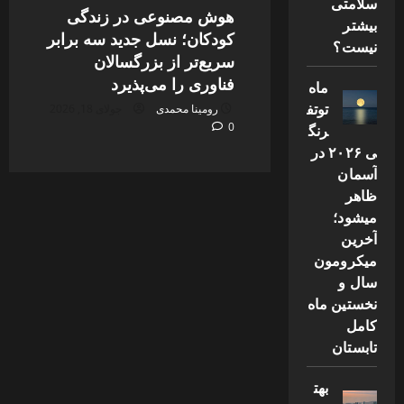
سلامتی
هوش مصنوعی در زندگی
بیشتر
کودکان؛ نسل جدید سه برابر
نیست؟
سریع‌تر از بزرگسالان
فناوری را می‌پذیرد
ماه
توتف
رومینا محمدی
جولای 18, 2026
0
رنگ
ی ۲۰۲۶ در
آسمان
ظاهر
میشود؛
آخرین
میکرومون
سال و
نخستین ماه
کامل
تابستان
بهت