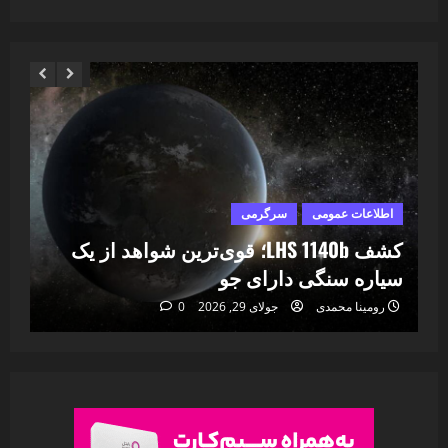
اطلاعات عمومی
سرگرمی
ا
ا
کشف LHS 1140b؛ قوی‌ترین شواهد از یک
۷
سیاره سنگی دارای جو
خا
رومینا محمدی
جولای 29, 2026
0