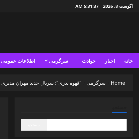
Ski
آگوست 8, 2026
5:31:39 AM
t
conten
خانه
اخبار
حوادث
سرگرمی
اطلاعات عمومی
Home
سرگرمی
“قهوه پدری”؛ سریال جدید مهران مدیری از
جستجو
جستجو