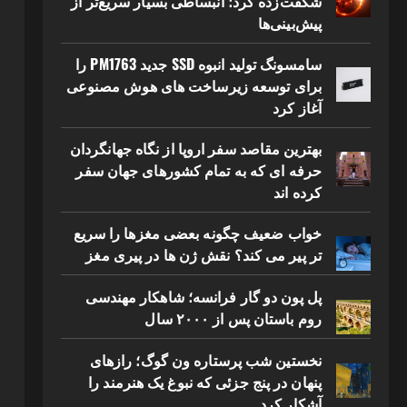
شگفت‌زده کرد؛ انبساطی بسیار سریع‌تر از
پیش‌بینی‌ها
سامسونگ تولید انبوه SSD جدید PM1763 را
برای توسعه زیرساخت های هوش مصنوعی
آغاز کرد
بهترین مقاصد سفر اروپا از نگاه جهانگردان
حرفه ای که به تمام کشورهای جهان سفر
کرده اند
خواب ضعیف چگونه بعضی مغزها را سریع
تر پیر می کند؟ نقش ژن ها در پیری مغز
پل پون دو گار فرانسه؛ شاهکار مهندسی
روم باستان پس از ۲۰۰۰ سال
نخستین شب پرستاره ون گوگ؛ رازهای
پنهان در پنج جزئی که نبوغ یک هنرمند را
آشکار کرد