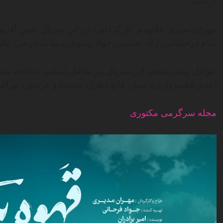
از بانک!”
مهران مدیری علاوه بر کارگردانی، در این سریال نقش آفرینی 
سام درخشانی، ژاله صامتی، جواد رضویان، بیتا سحرخیز، ملی
عوامل پشت صحنه این سریال نیز شامل اسامی شناخته شده‌ا
(مدیر فیلمبرداری)، پیمان قانع (طراح صحنه) و فریدون بهرام
مجله سرگرمی مکتوری