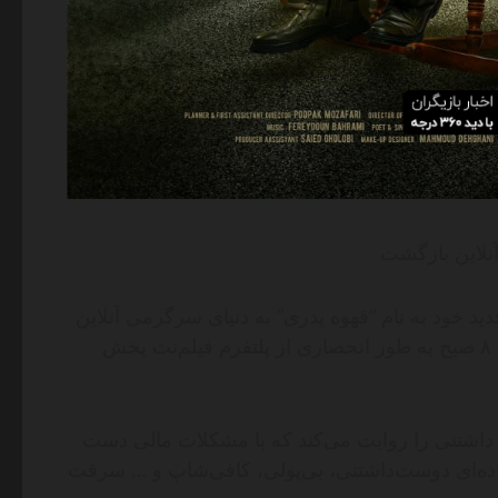
آنلاین بازگشت
ید خود به نام “قهوه پدری” به دنیای سرگرمی آنلاین
بازمی‌گردد. این سریال از فردا دوشنبه ۱۴ آبان ۱۴۰۳ ساعت ۸ صبح به طور انحصاری از پلتفرم فیلم‌نت پخش
 داشتنی را روایت می‌کند که با مشکلات مالی دست
نواده‌ای دوست‌داشتنی، بی‌پولی، کافی‌شاپ و … سرقت