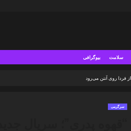
سلامت
بیوگرافی
 فردا روی آنتن می‌رود
سرگرمی
“قهوه پدری”؛ سریال جدید