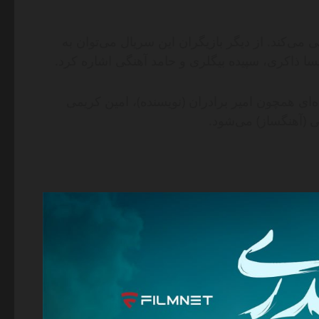
می‌کند. از دیگر بازیگران این سریال می‌توان به
سا ذاکری، سپیده بیگلری و حامد آهنگی اشاره کرد.
ی همچون امیر برادران (نویسنده)، امین کریمی
ی (آهنگساز) می‌شود.