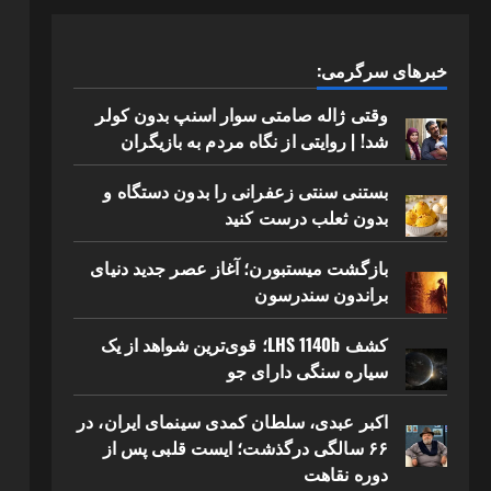
خبرهای سرگرمی:
وقتی ژاله صامتی سوار اسنپ بدون کولر
شد! | روایتی از نگاه مردم به بازیگران
بستنی سنتی زعفرانی را بدون دستگاه و
بدون ثعلب درست کنید
بازگشت میستبورن؛ آغاز عصر جدید دنیای
براندون سندرسون
کشف LHS 1140b؛ قوی‌ترین شواهد از یک
سیاره سنگی دارای جو
اکبر عبدی، سلطان کمدی سینمای ایران، در
۶۶ سالگی درگذشت؛ ایست قلبی پس از
دوره نقاهت