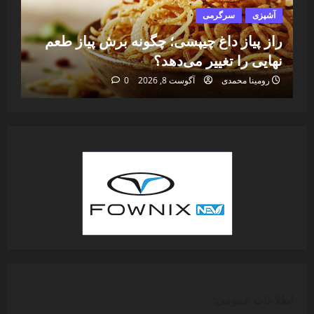
آشپزی
سرگرمی
آ
راز پیاز داغ چیپسی؛ چگونه برش پیاز طعم
بس
نهایی را تغییر می‌دهد؟
بد
رومینا محمدی
آگوست 8, 2026
0
اطلاعات عمومی: