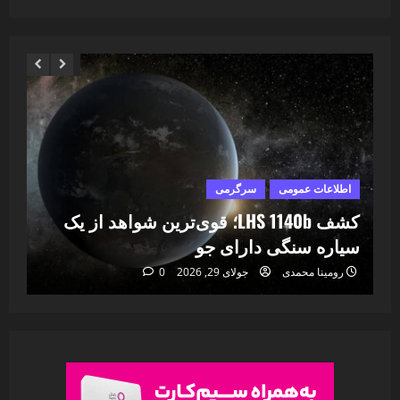
اطلاعات عمومی
سرگرمی
ا
ا
کشف LHS 1140b؛ قوی‌ترین شواهد از یک
۷
سیاره سنگی دارای جو
خا
رومینا محمدی
جولای 29, 2026
0