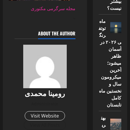
بیشتر
نیست؟
مجله سرگرمی مکتوری
“`
ماه
توتف
ABOUT THE AUTHOR
رنگ
ی ۲۰۲۶ در
آسمان
ظاهر
میشود؛
آخرین
میکرومون
سال و
نخستین ماه
رومینا محمدی
کامل
Administrator
تابستان
Visit Website
بهت
ری
View All Posts