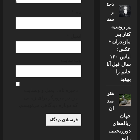
دخت
ر
نام
*
سف
یر روسیه
کنار ببر
ایمیل
*
مازندران +
عکس؛
لباس ۱۲۰
وب‌ سایت
سال قبل آنا
خانم را
ببینید
ذخیره نام، ایمیل و وبسایت
هنر
من در مرورگر برای زمانی
مند
که دوباره دیدگاهی می‌نویسم.
ان
جهان
زباله‌های
دورریختنی
را به