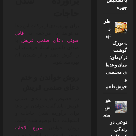
چهره
حاجات
طر
برای بهره‌مندی از برکات این دعا
ز
می‌توانید با مراجعه به
فایل
تهی
صوتی دعای صنمی قریش
با
ه بورک
صدای دلنشین استاد فرهمند، آن
گوشت
را گوش دهید و از شنیدن آن
ترکیه‌ای؛
بهره‌مند شوید.
میان‌وعده‌ا
ی مجلسی
روش خواندن و ختم
و
دعای صنمی قریش
خوش‌طعم
در خصوص فواید دعای صنمی
هو
قریش، باید گفت خواندن این دعا
ش
برای برآورده شدن حاجات و
مص
استجابت دعا توصیه شده است.
نوعی در
روش خواندن
سریع الاجابه
زندگی
صنمی قریش در ایام هفته به