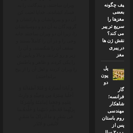
یف چگونه
ویران ساختند، و بندگانت را به
بعضی
فساد کشاندند، خدایا لعنت کن
مغزها را
آن دو و پیروانشان و یارانشان و
سریع تر پیر
گرویدگان به آن دو و دوستانشان
می کند؟
را، زیرا آن دو ویران ساختند خانه
نقش ژن ها
وحی را و در آن را کاملاً بستند و
در پیری
سقف آن را شکستند، و آن را
مغز
زیر و رو کردند، و بالا و پایین آن
را یکی کردند و ظاهر و باطنش
پل
را ویران کردند و اهل آن را از بیخ
پون
برانداختند)
دو
وَ أبادا أنصارَهُ وَ قَتَلا أطفالَهُ وَ
گار
أخلَیا مِنبَرَهُ مِن وَصِیِّهِ وَ وارِثَ
فرانسه؛
عِلمِهِ وَجَحَدا إمامَتَهُ وَأشرَکا
شاهکار
بِرَبِّهِما فَعَـظِّم ذَنبَهُما وَ خَلِّدهُـما
مهندسی
فی سَقَرٍ وَ ما أدراکَ ما سَقَـرٍ
روم باستان
لاتُبقی وَ لاتَذَر
پس از
۲۰۰۰ سال