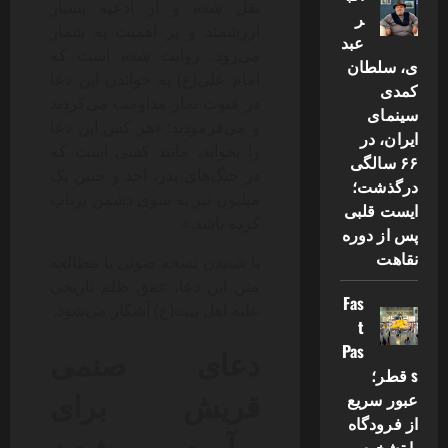
نقل شده و از ادعیه بسیار
ر
ارزشمند و پر اهمیت به شمار
عبد
می‌رود. روایت شده است که
ی، سلطان
امام علی(ع) به خواندن این دعا
کمدی
در قنوت نماز مداومت می‌کردند
سینمای
و می‌فرمودند: «هر کس این دعا
ایران، در
را بخواند، مانند کسی است که
۶۶ سالگی
در جنگ‌های بدر، احد و حنین یک
درگذشت؛
میلیون تیر به سوی دشمن پرتاب
ایست قلبی
کرده باشد.»
پس از دوره
نقاهت
با شنیدن نسخه صوتی یا مطالعه
متن این دعا، عمق ظلم تاریخی
Fas
علیه اهل بیت(ع) آشکار می‌شود.
t
Pas
دعای صنمی
s قطر؛
قریش برای
عبور سریع
از فرودگاه
برآورده شدن
با تشخیص