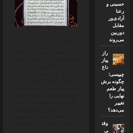
حسینی و
رعنا
آزادی‌ور
مقابل
دوربین
می‌روند
“`html
دعای صنمی قریش، از دعاهای
راز
شناخته‌شده در میان شیعیان
پیاز
است که جایگاه ویژه‌ای دارد. این
داغ
دعا که به پیامبر(ص) و امام
چیپسی؛
علی(ع) منسوب است، شامل
چگونه برش
نفرین‌های شدید بر دشمنان اهل
پیاز طعم
بیت(ع) می‌باشد. مضمون دعا،
نهایی را
ظلم‌ها و ستم‌هایی است که بر
تغییر
پیامبر اکرم(ص) و خاندان پاکش
می‌دهد؟
روا داشته شده و همچنین
وقت
سرپیچی مشرکان از دستورات
ی
الهی را به تصویر می‌کشد. این