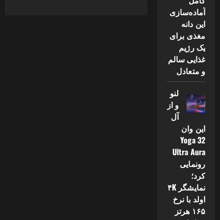
کامل
آماده‌سازی
این دانه
مغذی برای
یک رژیم
غذایی سالم
و متعادل
لنو
و از
آل
این وان
Yoga 32
Ultra Aura
رونمایی
کرد؛
نمایشگر ۴K
اولد با نرخ
۱۶۵ هرتز