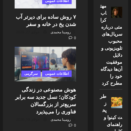
اطلاعات عمومی
مهت
اب
۷ روش ساده برای دیرتر آب
کرا
شدن یخ در خانه و سفر
متی درباره
رومینا محمدی
جولای 27, 2026
سریال‌های
0
محبوب
تلویزیونی و
دلایل
موفقیت
آن‌ها دیدگاه
اطلاعات عمومی
سرگرمی
خود را
مطرح کرد
هوش مصنوعی در زندگی
طر
کودکان؛ نسل جدید سه برابر
ز
سریع‌تر از بزرگسالان
پخ
فناوری را می‌پذیرد
ت کینوا و
رومینا محمدی
جولای 18, 2026
راهنمای
0