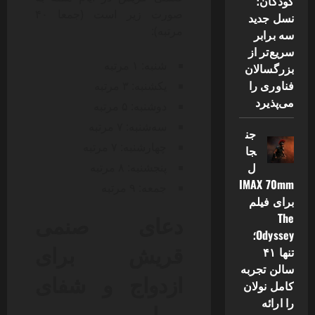
کودکان؛
صورت زیر است (جمعا ۴۰
نسل جدید
مرتبه):
سه برابر
سریع‌تر از
شنبه: ۱ مرتبه
بزرگسالان
فناوری را
یکشنبه: ۳ مرتبه
می‌پذیرد
دوشنبه: ۵ مرتبه
سه‌شنبه: ۷ مرتبه
جن
چهارشنبه: ۷ مرتبه
جا
ل
پنجشنبه: ۸ مرتبه
IMAX 70mm
جمعه: ۹ مرتبه
برای فیلم
دعای صنمی
The
Odyssey؛
قریش برای
تنها ۴۱
سالن تجربه
ازدواج و شفای
کامل نولان
را ارائه
بیمار