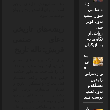
ژال
دعا، تسلی‌بخش دل‌های رنجور
ه صامتی
است و برای آرامش روح و روان
سوار اسنپ
توصیه می‌شود.
بدون کولر
ریشه‌های تاریخی
شد! |
روایتی از
دعای صنمی
نگاه مردم
به بازیگران
قریش: ناله تاریخ
بست
برای درک بهتر دعای صنمی
نی
قریش، ابتدا باید ماهیت و هدف
سنت
آن را شناخت. به طور خلاصه،
ی زعفرانی
این دعا چهره واقعی دشمنان
را بدون
اهل بیت(ع) و ستمگران تاریخ را
دستگاه و
نمایان می‌سازد. برخی این
بدون ثعلب
دشمنان را به خلفای راشدین
درست کنید
اول و دوم نسبت می‌دهند. دعا،
نفرین‌های طولانی و شدیدی علیه
باز