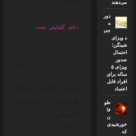
می‌دهند
از دیگر کاربردهای دعای صنمی
دور
قریش، استفاده از آن به عنوان
ه
دعای گشایش بخت
و شفای
جدی
بیماران است. برای ازدواج، این
د ویزای
دعا به مدت ۴۰ روز و هر روز یک
شینگن؛
مرتبه خوانده می‌شود. برای
احتمال
شفای بیمار نیز، به مدت ۳ روز و
صدور
هر روز ۱۰ مرتبه خوانده
ویزای ۵
می‌شود.
ساله برای
افراد قابل
متن کامل دعای
اعتماد
شریف صنمی
طو
قریش
فا
ن
خورشیدی
بسم الله الرحمن الرحیم
که