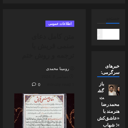
جستجو
اطلاعات عمومی
متن کامل دعای
جستجو
صنمی قریش با
ترجمه و روش ختم
خبرهای
رومینا محمدی
سرگرمی:
دسامبر 8, 2024
باز
0
1 minute read
گش
ت
محمدرضا
هنرمند با
«عاشق‌کش
»؛ شهاب