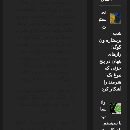
(ترجمه: و یاوران آن را هلاک
کردند و کودکانشان را کشتند و
نخ
منبر نبوت را از وصیّ نبی ووارث
ستی
پیامبر، تهی کردند و انکار کردند
ن
امامت وصیّ پیامبر را و مشرک
شب
به خدا شدند، پس خدایا گناه آن
پرستاره ون
دو را بزرگ شمار و برای همیشه
گوگ؛
در جهنم سقر جایشان بده،
رازهای
جهنمی که بندگان نمی‌توانند
پنهان در پنج
شدت عذابش را درک کنند،
جزئی که
جهنمی که نه چیزی را باقی
نبوغ یک
می‌گذارد و نه رها می‌سازد)
هنرمند را
آشکار کرد
ادامه متن دعا به همین صورت تا
پایان ادامه دارد. (به دلیل طولانی
وات
بودن متن کامل حذف شده
سا
است)
پ
با وجود رواج این دعا، اعتبار
با سیستم
علمی و تاریخی آن با چالش‌هایی
نام کاربری