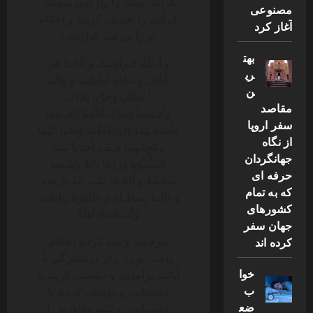
کردند، دینت را واژگون نمودند،
مصنوعی
قرآنت را تحریف کردند و احکام
آغاز کرد
تو را بی ثمر گذاردند.)
بهت
وَ أبطَلا فَـرائِضَکَ وَ اَلحَدا فی
ری
آیاتِکَ وَعـادَیا اَولِیائِکَ وَ والَیا
ن
أعدائَکَ وَخَرَّبا بِلادَکَ
مقاصد
وَأفـسَداعِبادَکَ.‌أللَّهُمَّ العَـنهُما
سفر اروپا
وَأتباعَـهُما وَاَولِیآءَهُما وَاَشیاعَهُما
از نگاه
ومُحِبّیهِما فَـقَـد أخرَبا بَیتَ
جهانگردان
الـنـُّبـُوَّةِ وَرَدَما بابَهُ وَنَقَـضا
حرفه ای
سَقـفَهُ وَ ألحَـقا سَـمـآئَهُ بِأرضِهِ
که به تمام
وَعالِیهُ بِسافِـلِهِ وَ ظاهِرَهُ بِباطِـنِهِ
کشورهای
وَأستَاصَلا أهلَهُ
جهان سفر
(ترجمه: و تباه کردند احکام
کرده اند
واجب تو را، و از درستیزگی با
خوا
آیاتت برآمدند، و دشمنی کردند با
ب
دوستانت و دوستی کردند با
ضع
دشمنانت، و شهره‌های تو را