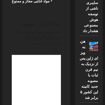
+ مواد غذایی مجاز و ممنوع
سایبری
n
ناشی از
توسعه
a
هوش
دیدگاهتان را بنویسید
مصنوعی
v
هشدار داد
نشانی ایمیل شما منتشر نخواهد
i
شد.
بخش‌های موردنیاز
هزی
علامت‌گذاری شده‌اند
*
g
نه
دیدگاه
*
ویز
a
ای ژاپن پس
از نزدیک به
t
نیم قرن
i
ثبات با
مصوبه
o
جدید کابینه
این کشور ۵
n
برابر شد