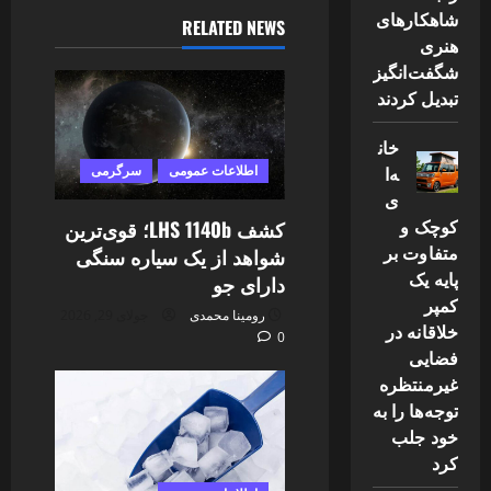
شاهکارهای
RELATED NEWS
هنری
شگفت‌انگیز
تبدیل کردند
خان
ه‌ا
اطلاعات عمومی
سرگرمی
ی
کوچک و
کشف LHS 1140b؛ قوی‌ترین
متفاوت بر
شواهد از یک سیاره سنگی
پایه یک
دارای جو
کمپر
رومینا محمدی
جولای 29, 2026
خلاقانه در
0
فضایی
غیرمنتظره
توجه‌ها را به
خود جلب
کرد