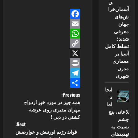
ن
آسمان‌خرا
ش‌های
جهان
Facebook
معرفی
Email
شدند؛
WhatsApp
تسلط کامل
آسیا بر
Copy
معماری
Link
X
مدرن
Print
شهری
Telegram
اتحا
Share
P
Previous:
د
همه چیز در مورد خبر ازدواج
اط
o
مهران مدیری روی عرشه
لاعاتی پنج
کشتی در دبی !
چشم
s
Next:
نسبت به
فواید رژیم اورنیش و عوارضش
t
تهدیدهای