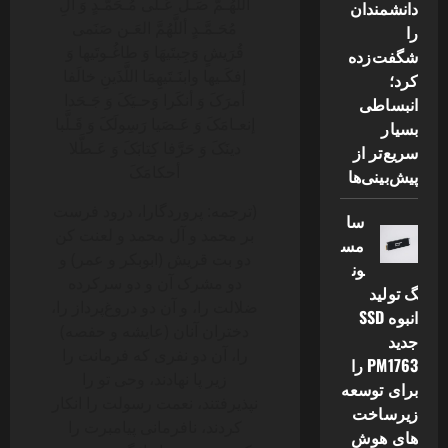
أللَّهُـمَّ صَـلِّ عَـلی مُـحَمَّـدٍ وَ آلِ
دانشمندان
مُحَـمَّـدٍ‌ أللَّهُمَّ العَـن صَنَمی
را
قُرَیشٍ وَجِبتَیهَا وَ طاغُـوتَیها وَ
شگفت‌زده
إفکَـیها وابنَـتَیهِمَا اللَّذَینِ خالَفا
کرد؛
أمرَکَ وَ أنکَرا وَحـیَکَ وَ جَـحَدا
انبساطی
إنعـامَکَ وَ عَـصَیا رَسِولَکَ وَ قَـلَّبا
بسیار
دینَکَ وَ حَرَّفا کِتابَکَ وَ عَـطَّلا
سریع‌تر از
أحکامَکَ
پیش‌بینی‌ها
(ترجمه: پروردگارا، درود فرست
سا
بر محمد و آل محمد و لعنت کن
مس
دو بت قریش (ابوبکر و عمر) و
ون
دو مشرک آن و دو سرکرده
گ تولید
ضلالت را، و آن دو دروغ‌پرداز را،
انبوه SSD
دختران آنان (عایشه و حفصه)
جدید
را، آن دو نفری که فرمانت را
PM1763 را
زیر پا نهادند، وحی تو را
برای توسعه
نپذیرفتند، نعمت رسولت را انکار
زیرساخت
کردند، نافرمانی پیامبرت را
های هوش