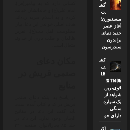
کسانی دارد که به پیامبر(ص)،
گش
امام علی(ع) و خاندانشان خیانت
ت
کرده و به اسلام ضربه زده‌اند.
میستبورن؛
هدف اصلی خواندن این دعا، بیان
آغاز عصر
مظلومیت اهل بیت(ع)، نفرین
جدید دنیای
ظالمان و طلب یاری از خداوند
براندون
متعال است.
سندرسون
مکان دعای
کش
ف
صنمی قریش در
LH
S 1140b؛
منابع
قوی‌ترین
شواهد از
در پاسخ به اینکه دعای صنمی
یک سیاره
قریش در کدام کتاب آمده است،
سنگی
باید گفت این دعا در مفاتیح
دارای جو
الجنان وجود ندارد. این دعا در
جلد ۸۵ بحارالانوار، صفحه ۲۴۰
اکب