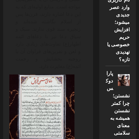
مواجه است. منابع اولیه‌ای که به
وارد عصر
این دعا اشاره دارند، قرن‌ها پس
جدیدی
از اسلام نگاشته شده‌اند و
میشود؛
زنجیره سند قوی ندارند. سبک و
افزایش
سیاق دعا نیز با دعاهای ائمه
حریم
اطهار(ع) تفاوت‌های زیادی دارد
خصوصی یا
و لعن و نفرین‌های فراوان آن با
تهدیدی
روحیه بخشایش و رحمت
تازه؟
ائمه(ع) مغایرت دارد.
پارا
دوک
س
نشستن؛
چرا کمتر
نشستن
همیشه به
معنای
سلامتی