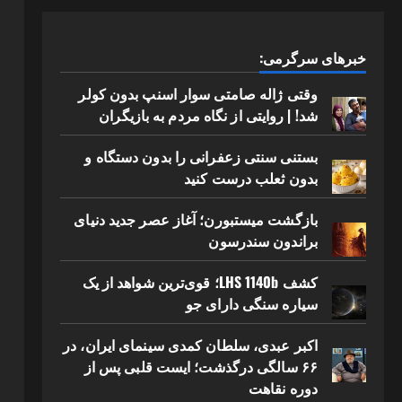
خبرهای سرگرمی:
وقتی ژاله صامتی سوار اسنپ بدون کولر
شد! | روایتی از نگاه مردم به بازیگران
بستنی سنتی زعفرانی را بدون دستگاه و
بدون ثعلب درست کنید
بازگشت میستبورن؛ آغاز عصر جدید دنیای
براندون سندرسون
کشف LHS 1140b؛ قوی‌ترین شواهد از یک
سیاره سنگی دارای جو
اکبر عبدی، سلطان کمدی سینمای ایران، در
۶۶ سالگی درگذشت؛ ایست قلبی پس از
دوره نقاهت