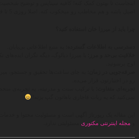
اینجاست تا بهتون کمک کنه! کافیه سیناپس و توضیح شخصیت‌ها
اصیل باشه و هم مخاطب رو میخکوب کنه. اصلا روزی 5 تا فیلمانه بنویسید.
چرا باید از میرزا خان استفاده کنید؟
دسترسی به اطلاعات گسترده:
یه منبع اطلاعاتی بی‌پایان.
خلاقیت بی‌حد و مرز:
با میرزا دیالوگ، دیگه نگران ایده‌های ت
اوج برسونید.
صرفه‌جویی در زمان:
به جای ساعت‌ها تحقیق و جستجو، میرز
رو در اختیارتون قرار می‌ده.
تجربه‌ای متفاوت:
با ترکیب سنت و مدرنیته، یه تجربه‌ی منحصرب
نمی‌کنید که یه ربات قاجاری باهاتون گپ بزنه!
این مقاله یک رپورتاژ آگهی است و مسئولیت محتوا و خدم
و
مجله اینترنتی مکتوری
مسئولیتی ندارد.