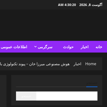
Ski
آگوست 8, 2026
4:30:21 AM
t
conten
خانه
اخبار
حوادث
سرگرمی
اطلاعات عمومی
Home
اخبار
هوش مصنوعی میرزا خان – پیوند تکنولوژی با ر
جستجو
جستجو