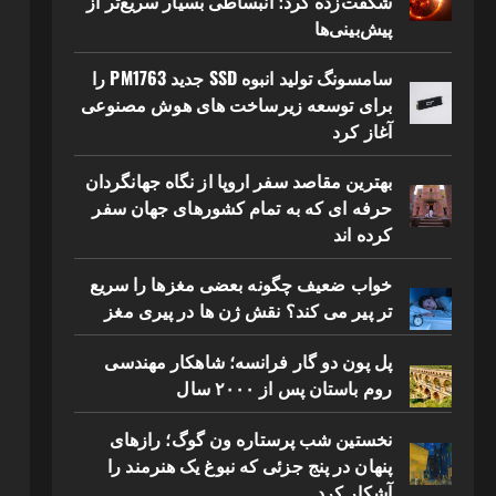
شگفت‌زده کرد؛ انبساطی بسیار سریع‌تر از
پیش‌بینی‌ها
سامسونگ تولید انبوه SSD جدید PM1763 را
برای توسعه زیرساخت های هوش مصنوعی
آغاز کرد
بهترین مقاصد سفر اروپا از نگاه جهانگردان
حرفه ای که به تمام کشورهای جهان سفر
کرده اند
خواب ضعیف چگونه بعضی مغزها را سریع
تر پیر می کند؟ نقش ژن ها در پیری مغز
پل پون دو گار فرانسه؛ شاهکار مهندسی
روم باستان پس از ۲۰۰۰ سال
نخستین شب پرستاره ون گوگ؛ رازهای
پنهان در پنج جزئی که نبوغ یک هنرمند را
آشکار کرد