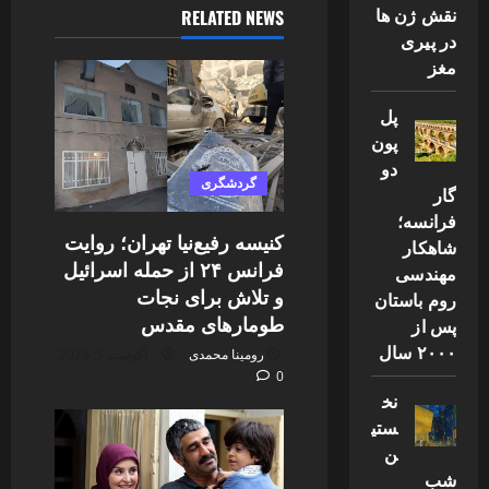
نقش ژن ها
RELATED NEWS
در پیری
مغز
پل
پون
دو
گردشگری
گار
فرانسه؛
کنیسه رفیع‌نیا تهران؛ روایت
شاهکار
فرانس ۲۴ از حمله اسرائیل
مهندسی
و تلاش برای نجات
روم باستان
طومارهای مقدس
پس از
۲۰۰۰ سال
رومینا محمدی
آگوست 5, 2026
0
نخ
ستی
ن
شب