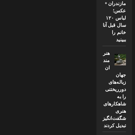
مازندران +
عکس؛
لباس ۱۲۰
سال قبل آنا
خانم را
ببینید
هنر
مند
ان
جهان
زباله‌های
دورریختنی
را به
شاهکارهای
هنری
شگفت‌انگیز
تبدیل کردند