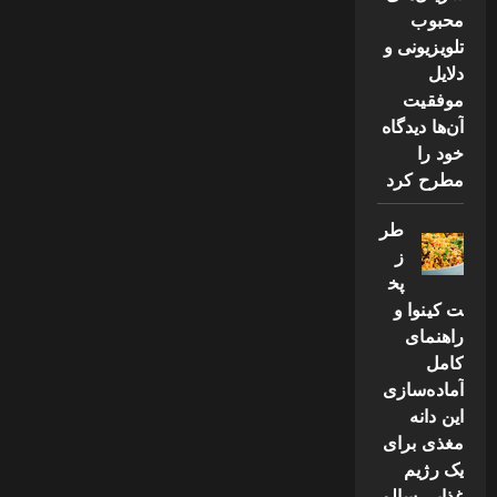
محبوب
تلویزیونی و
دلایل
موفقیت
آن‌ها دیدگاه
خود را
مطرح کرد
طر
ز
پخ
ت کینوا و
راهنمای
کامل
آماده‌سازی
این دانه
مغذی برای
یک رژیم
غذایی سالم