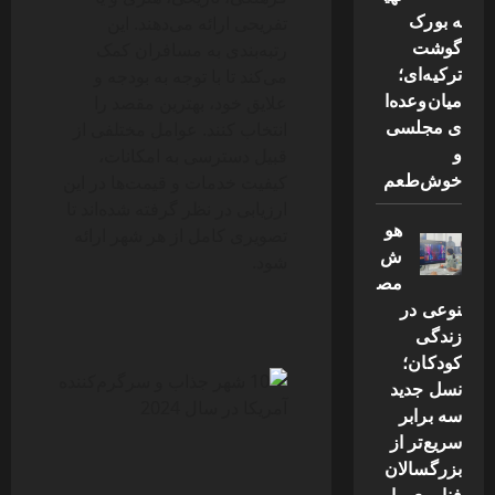
ه بورک
تفریحی ارائه می‌دهند. این
گوشت
رتبه‌بندی به مسافران کمک
ترکیه‌ای؛
می‌کند تا با توجه به بودجه و
میان‌وعده‌ا
علایق خود، بهترین مقصد را
ی مجلسی
انتخاب کنند. عوامل مختلفی از
و
قبیل دسترسی به امکانات،
خوش‌طعم
کیفیت خدمات و قیمت‌ها در این
ارزیابی در نظر گرفته شده‌اند تا
هو
تصویری کامل از هر شهر ارائه
ش
شود.
مص
نوعی در
زندگی
کودکان؛
نسل جدید
سه برابر
سریع‌تر از
بزرگسالان
فناوری را