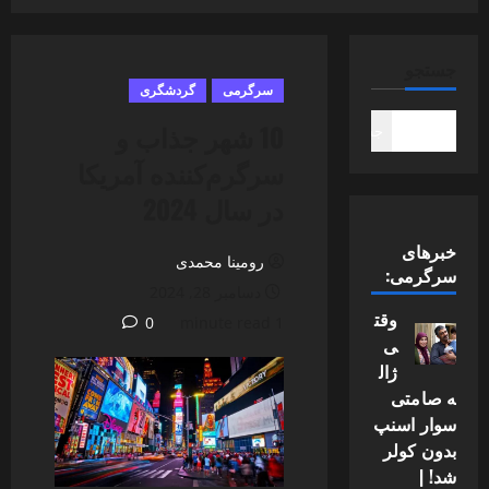
جستجو
سرگرمی
گردشگری
10 شهر جذاب و
جستجو
سرگرم‌کننده آمریکا
در سال 2024
خبرهای
رومینا محمدی
سرگرمی:
دسامبر 28, 2024
وقت
0
1 minute read
ی
ژال
ه صامتی
سوار اسنپ
بدون کولر
شد! |