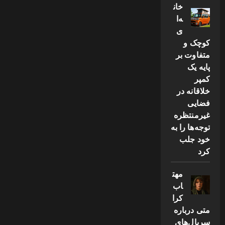
خان
ه‌ا
ی
کوچک و
متفاوت بر
پایه یک
کمپر
خلاقانه در
فضایی
غیرمنتظره
توجه‌ها را به
خود جلب
کرد
مهت
اب
کرا
متی درباره
سریال‌های