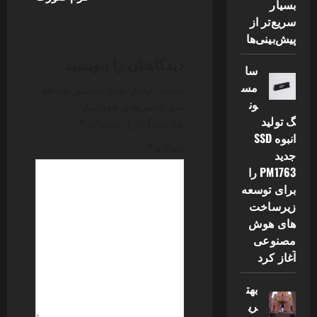
بسیار
n
سریع‌تر از
پیش‌بینی‌ها
a
دیدگاهتان را بنویسید
v
سا
مس
نشانی ایمیل شما منتشر نخواهد
i
ون
شد.
بخش‌های موردنیاز
گ تولید
علامت‌گذاری شده‌اند
*
g
انبوه SSD
دیدگاه
*
جدید
a
PM1763 را
t
برای توسعه
زیرساخت
i
های هوش
مصنوعی
o
آغاز کرد
n
بهت
ری