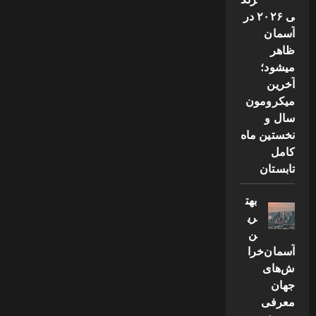
ی ۲۰۲۶ در
آسمان
ظاهر
میشود؛
آخرین
میکرومون
سال و
نخستین ماه
کامل
تابستان
بهت
ری
ن
آسمان‌خرا
ش‌های
جهان
معرفی