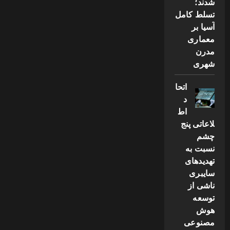
شدند؛
تسلط کامل
آسیا بر
معماری
مدرن
شهری
اتحا
د
اط
لاعاتی پنج
چشم
نسبت به
تهدیدهای
سایبری
ناشی از
توسعه
هوش
مصنوعی