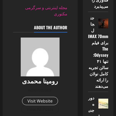
می‌پذیرد
مجله اینترنتی و سرگرمی
مکتوری
جن
جا
ABOUT THE AUTHOR
ل
IMAX 70mm
برای فیلم
The
Odyssey؛
تنها ۴۱
سالن تجربه
کامل نولان
رومینا محمدی
را ارائه
می‌دهند
Administrator
دور
Visit Website
ه
View All Posts
جدی