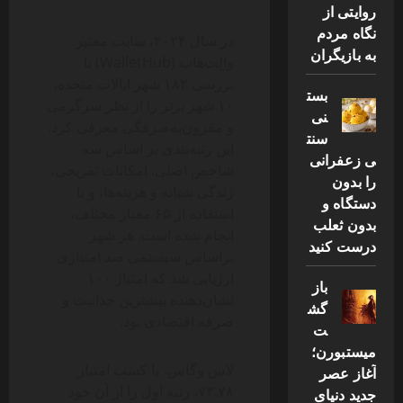
روایتی از
نگاه مردم
در سال ۲۰۲۴، سایت معتبر
به بازیگران
والِت‌هاب (WalletHub) با
بررسی ۱۸۲ شهر ایالات متحده،
بست
۱۰ شهر برتر را از نظر سرگرمی
نی
و مقرون‌به‌صرفگی معرفی کرد.
سنت
این رتبه‌بندی بر اساس سه
ی زعفرانی
شاخص اصلی: امکانات تفریحی،
را بدون
زندگی شبانه و هزینه‌ها، و با
دستگاه و
استفاده از ۶۵ معیار مختلف،
بدون ثعلب
انجام شده است. هر شهر
درست کنید
براساس سیستمی صد امتیازی
ارزیابی شد که امتیاز ۱۰۰
باز
نشان‌دهنده بیشترین جذابیت و
گش
صرفه اقتصادی بود.
ت
میستبورن؛
لاس وگاس، با کسب امتیاز
آغاز عصر
۷۳.۷۸، رتبه اول را از آن خود
جدید دنیای