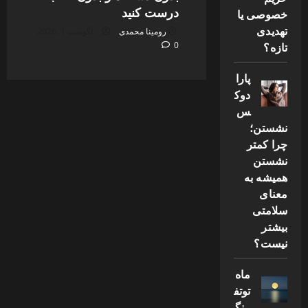
درست کنید
خصوصی یا
تهدیدی
رومینا محمدی
آگوست 1, 2026
تازه؟
0
پارا
دوک
س
نشستن؛
چرا کمتر
نشستن
همیشه به
معنای
سلامتی
بیشتر
نیست؟
ماه
توتف
رنگ