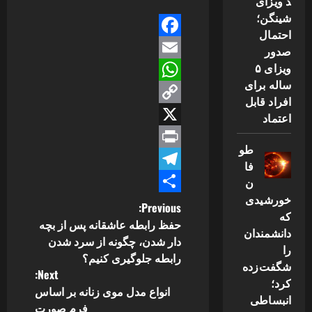
د ویزای
شینگن؛
احتمال
Facebook
صدور
ویزای ۵
Email
ساله برای
WhatsApp
افراد قابل
Copy
اعتماد
Link
X
طو
Print
فا
Telegram
ن
خورشیدی
Share
P
Previous:
که
حفظ رابطه عاشقانه پس از بچه
دانشمندان
o
دار شدن، چگونه از سرد شدن
را
رابطه جلوگیری کنیم؟
s
شگفت‌زده
Next:
کرد؛
انواع مدل موی زنانه بر اساس
t
انبساطی
فرم صورت