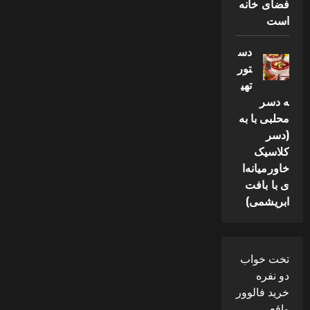
فضای خانه
است
دس
تور
تهی
ه دسر
محلبی با به
(دسر
کلاسیک
خاورمیانه‌ا
ی با بافت
ابریشمی)
تخت خواب
دو نفره
خرید فالوور
واقعی