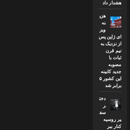
هشدار داد
هزی
نه
ویز
ای ژاپن پس
از نزدیک به
نیم قرن
ثبات با
مصوبه
جدید کابینه
این کشور ۵
برابر شد
دخت
ر
سف
یر روسیه
کنار ببر