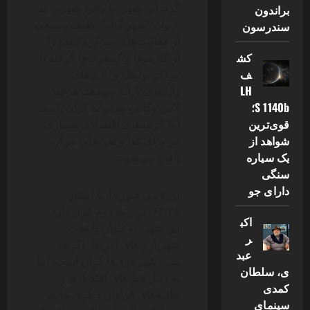
کرد. این شهر، با وجود شهرت به
براندون
عنوان “شهر گناه”، طیف وسیعی
سندرسون
از فعالیت‌های سرگرم‌کننده را،
کش
از کازینوها و کنسرت‌ها گرفته تا
ف
مراکز بولینگ و بازی‌های
LH
رایانه‌ای، ارائه می‌دهد. هرچند
S 1140b؛
لاس وگاس می‌تواند گران باشد،
قوی‌ترین
اما گزینه‌های اقتصادی بسیاری
شواهد از
نیز برای غذا و تفریحات در آن
یک سیاره
یافت می‌شود.
سنگی
دارای جو
اورلاندو، فلوریدا، با امتیاز
۶۴.۳۸، در رتبه دوم قرار دارد.
اکب
این شهر، به‌عنوان پایتخت
ر
شهربازی‌های آمریکا، اگرچه
عبد
بلیت شهربازی‌ها گران است، اما
ی، سلطان
به دلیل هتل‌های اقتصادی و
کمدی
جاذبه‌های فراوان دیگری مانند
سینمای