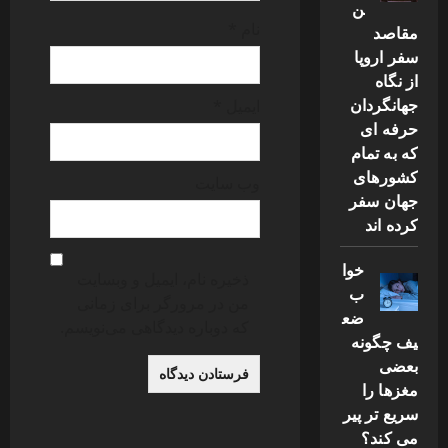
ن
نام
*
مقاصد
سفر اروپا
از نگاه
جهانگردان
ایمیل
*
حرفه ای
که به تمام
کشورهای
وب‌ سایت
جهان سفر
کرده اند
خوا
ذخیره نام، ایمیل و وبسایت
ب
من در مرورگر برای زمانی
ضع
که دوباره دیدگاهی می‌نویسم.
یف چگونه
بعضی
مغزها را
سریع تر پیر
می کند؟