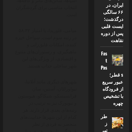
اسپاها، سالن‌های تئاتر و کافه‌ها،
ایران، در
انتخاب مناسبی برای گردشگران
۶۶ سالگی
است.
درگذشت؛
ایست قلبی
میامی، فلوریدا، با امتیاز ۵۸.۳۲
پس از دوره
در رتبه سوم است. سواحل خیره
نقاهت
کننده، امکانات قایق‌رانی و
ماهیگیری، و رستوران‌های متنوع
Fas
و اقتصادی، از ویژگی‌های این
t
شهر ساحلی جذاب هستند.
Pas
s قطر؛
عبور سریع
شهرهای دیگری مانند آتلانتا،
از فرودگاه
نیواورلئان، آستین، سان
با تشخیص
فرانسیسکو، شیکاگو، هیوستون
چهره
و نیویورک نیز به ترتیب در
رتبه‌های بعدی قرار دارند. هر
طر
کدام از این شهرها جذابیت‌های
ز
منحصر به فردی از نظر
تهی
فرهنگی، تاریخی، هنری و یا