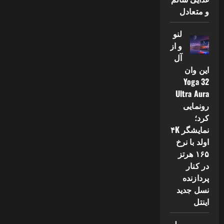
و متعادل
لنو
و از
آل
این وان
Yoga 32
Ultra Aura
رونمایی
کرد؛
نمایشگر ۴K
اولد با نرخ
۱۶۵ هرتز
در کنار
پردازنده
نسل جدید
اینتل