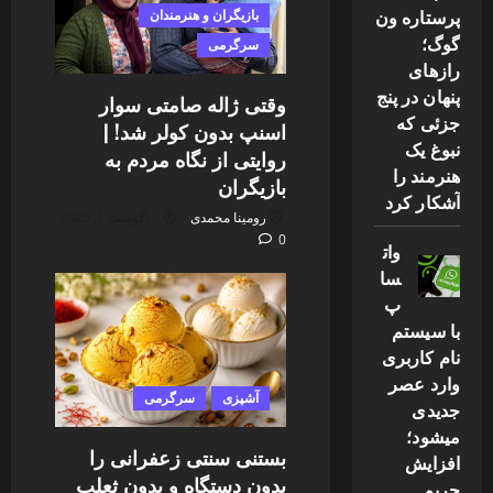
پرستاره ون
بازیگران و هنرمندان
گوگ؛
سرگرمی
رازهای
پنهان در پنج
وقتی ژاله صامتی سوار
جزئی که
اسنپ بدون کولر شد! |
نبوغ یک
روایتی از نگاه مردم به
هنرمند را
بازیگران
آشکار کرد
رومینا محمدی
آگوست 1, 2026
0
وات
سا
پ
با سیستم
نام کاربری
وارد عصر
آشپزی
سرگرمی
جدیدی
میشود؛
بستنی سنتی زعفرانی را
افزایش
بدون دستگاه و بدون ثعلب
حریم