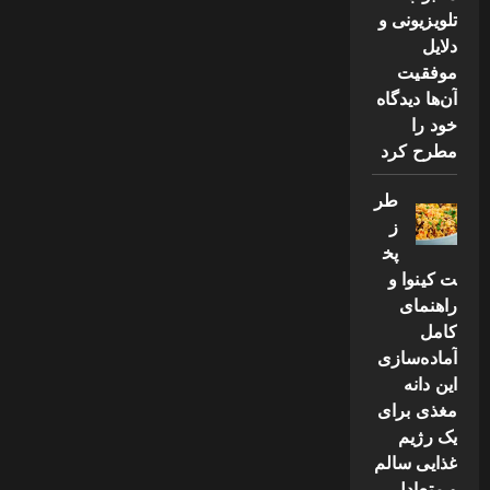
تلویزیونی و
دلایل
موفقیت
آن‌ها دیدگاه
خود را
مطرح کرد
طر
ز
پخ
ت کینوا و
راهنمای
کامل
آماده‌سازی
این دانه
مغذی برای
یک رژیم
غذایی سالم
و متعادل