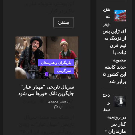
این پوستر، سونیک، تیلز و
هزی
ناکلز در کنار...
نه
Read
بیشتر:
ویز
more
ای ژاپن پس
about
سونیک
از نزدیک به
و
دوستانش
نیم قرن
به
همراه
ثبات با
دکتر
مصوبه
رباتنیک
بازیگران و هنرمندان
در
جدید کابینه
برابر
سرگرمی
دشمن
این کشور ۵
جدیدی
برابر شد
می‌ایستند!
سریال تاریخی “مهیار عیار”
جایگزین تانک خورها می شود
دخت
ر
رومینا محمدی
نوامبر 20,
0
2024
سف
یر روسیه
از شبکه سه سیما، سریال
کنار ببر
تاریخی “مهیار عیار” به زودی
مازندران +
روی آنتن می‌رود. این اثر ۳۵