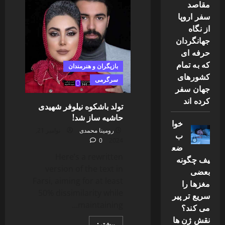
مقاصد
اکشن
“هیچکس
سفر اروپا
۲”
منتشر
از نگاه
شد
جهانگردان
حرفه ای
که به تمام
بازیگران و هنرمندان
کشورهای
سرگرمی
جهان سفر
کرده اند
تولد باشکوه نیلوفر شهیدی
حاشیه ساز شد!
خوا
رومینا محمدی
نوامبر 21,
ب
0
2024
ضع
Here’s a rewritten
یف چگونه
version of the text in
بعضی
Farsi, aiming for at least
مغزها را
50% dissimilarity while
سریع تر پیر
maintaining...
می کند؟
نقش ژن ها
Read
بیشتر: