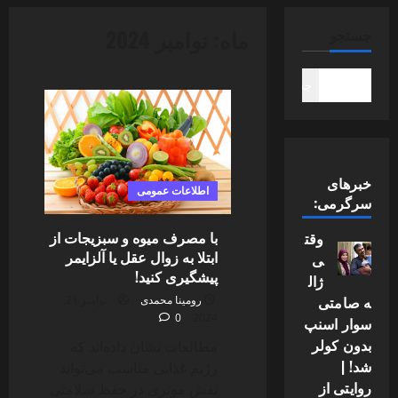
ماه:
نوامبر 2024
جستجو
جستجو
خبرهای
اطلاعات عمومی
سرگرمی:
با مصرف میوه و سبزیجات از
وقت
ابتلا به زوال عقل یا آلزایمر
ی
پیشگیری کنید!
ژال
ه صامتی
رومینا محمدی
نوامبر 21,
0
2024
سوار اسنپ
بدون کولر
مطالعات نشان داده‌اند که
شد! |
رژیم غذایی مناسب می‌تواند
روایتی از
نقش موثری در حفظ سلامتی