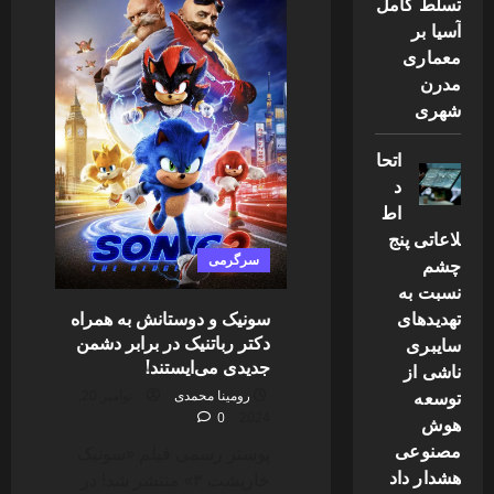
تسلط کامل
در
آسیا بر
دنیای
سریال‌ها:
معماری
فصل
دوم
مدرن
“مونارک”
در
شهری
راه
است
اتحا
د
اط
لاعاتی پنج
سرگرمی
چشم
نسبت به
سونیک و دوستانش به همراه
تهدیدهای
دکتر رباتنیک در برابر دشمن
سایبری
جدیدی می‌ایستند!
ناشی از
توسعه
رومینا محمدی
نوامبر 20,
0
2024
هوش
مصنوعی
پوستر رسمی فیلم «سونیک
هشدار داد
خارپشت ۳» منتشر شد! در