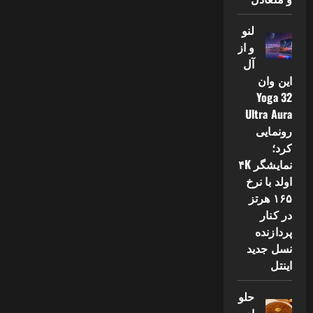
لنو
و از
آل
این وان
Yoga 32
Ultra Aura
رونمایی
کرد؛
نمایشگر ۴K
اولد با نرخ
۱۶۵ هرتز
در کنار
پردازنده
نسل جدید
اینتل
حلو