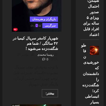
شینگن؛
احتمال
صدور
ویزای ۵
بازیگران و هنرمندان
ساله برای
سرگرمی
افراد قابل
اعتماد
شهریار کامفر سریال کیمیا در
۴۲ سالگی / شما هم
طو
شگفت‌زده می‌شوید !
فا
رومینا محمدی
نوامبر 21,
ن
0
2024
خورشیدی
با توجه به پخش مجدد سریال
که
محبوب «کیمیا»، تغییرات قابل
دانشمندان
توجه چهره امیرحسین آرمان،
را
بازیگر نقش شهریار...
شگفت‌زده
کرد؛
Read
بیشتر:
انبساطی
more
about
بسیار
شهریار