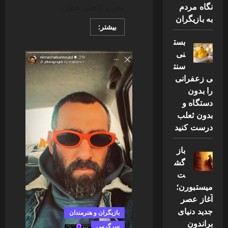
نگاه مردم
مغز و کاهش خطر...
به بازیگران
Read
بیشتر:
more
بست
about
با
نی
مصرف
میوه
سنت
و
سبزیجات
ی زعفرانی
از
را بدون
ابتلا
به
دستگاه و
زوال
عقل
بدون ثعلب
یا
درست کنید
آلزایمر
پیشگیری
کنید!
باز
گش
ت
میستبورن؛
آغاز عصر
جدید دنیای
بازیگران و هنرمندان
براندون
سرگرمی