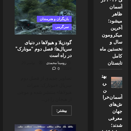
املت
حرفه
آسمان
ای
و
ظاهر
خوشمزه
بازیگران و هنرمندان
میشود؛
آخرین
سرگرمی
میکرومون
سال و
گودزیلا و هیولاها در دنیای
سریال‌ها: فصل دوم “مونارک”
نخستین ماه
در راه است
کامل
تابستان
رومینا محمدی
نوامبر 20,
0
2024
بهت
تصاویر جدیدی از فصل دوم
ری
سریال «مونارک: میراث
ن
هیولاها» منتشر شده و موجی
آسمان‌خرا
از هیجان را در...
ش‌های
Read
جهان
بیشتر:
more
معرفی
about
گودزیلا
شدند؛
و
هیولاها