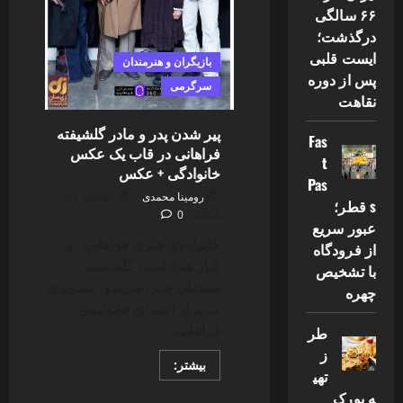
۶۶ سالگی
درگذشت؛
ایست قلبی
بازیگران و هنرمندان
پس از دوره
سرگرمی
نقاهت
پیر شدن پدر و مادر گلشیفته
Fas
فراهانی در قاب یک عکس
t
خانوادگی + عکس
Pas
رومینا محمدی
نوامبر 21,
s قطر؛
0
2024
عبور سریع
خانواده‌ی هنری فراهانی در
از فرودگاه
کنار هم؛ غیبت گلشیفته
با تشخیص
همچنان حس می‌شود تصویری
چهره
جدید از اعضای خانواده‌ی
فراهانی...
طر
ز
Read
بیشتر:
تهی
more
about
ه بورک
پیر