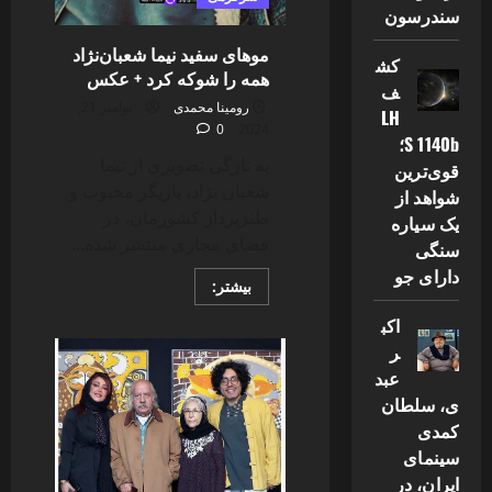
سندرسون
موهای سفید نیما شعبان‌نژاد
کش
همه را شوکه کرد + عکس
ف
رومینا محمدی
نوامبر 21,
LH
0
2024
S 1140b؛
به تازگی تصویری از نیما
قوی‌ترین
شعبان نژاد، بازیگر محبوب و
شواهد از
طنزپرداز کشورمان، در
یک سیاره
فضای مجازی منتشر شده...
سنگی
دارای جو
Read
بیشتر:
more
about
اکب
موهای
سفید
ر
نیما
عبد
شعبان‌نژاد
همه
ی، سلطان
را
شوکه
کمدی
کرد
سینمای
+
عکس
ایران، در