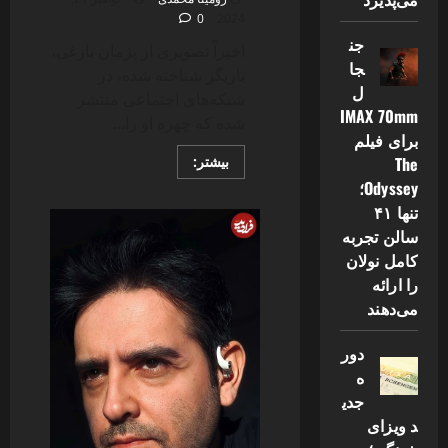
0
2024
جن
اخیراً تصویری از پژمان بازغی،
جا
بازیگر شناخته شده، در
ل
شبکه‌های اجتماعی منتشر
IMAX 70mm
شده که چهره او را...
برای فیلم
Read
بیشتر:
The
more
Odyssey؛
about
پژمان
تنها ۴۱
بازغی
قربانی
سالن تجربه
گریم
کامل نولان
شد
!
را ارائه
دفاع
جانانه
می‌دهند
نفس
بازغی
از
دور
پدر
+
ه
عكس
جدی
د ویزای