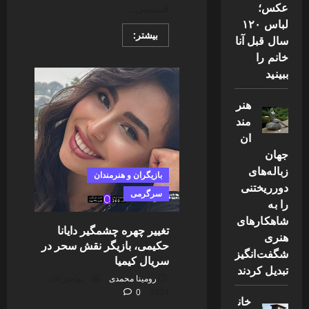
عکس؛
قسمتی...
لباس ۱۲۰
Read
بیشتر:
سال قبل آنا
more
about
خانم را
سریال
ببینید
تاریخی
“مهیار
عیار”
جایگزین
هنر
تانک
مند
خورها
می
ان
شود
جهان
زباله‌های
بازیگران و هنرمندان
دورریختنی
سرگرمی
را به
شاهکارهای
تغییر چهره چشمگیر دایانا
هنری
حکیمی، بازیگر نقش سحر در
شگفت‌انگیز
سریال کیمیا
تبدیل کردند
رومینا محمدی
نوامبر 20,
0
2024
خان