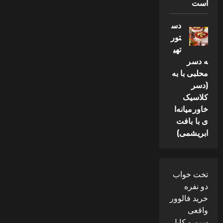
است
دس
تور
تهی
ه دسر
محلبی با به
(دسر
کلاسیک
خاورمیانه‌ا
ی با بافت
ابریشمی)
تخت خواب
دو نفره
خرید فالوور
واقعی
سیم و کابل