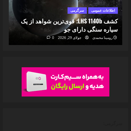
اطلاعات عمومی
سرگرمی
ا
ا
کشف LHS 1140b؛ قوی‌ترین شواهد از یک
۷
سیاره سنگی دارای جو
خا
رومینا محمدی
جولای 29, 2026
0
سرگرمی: