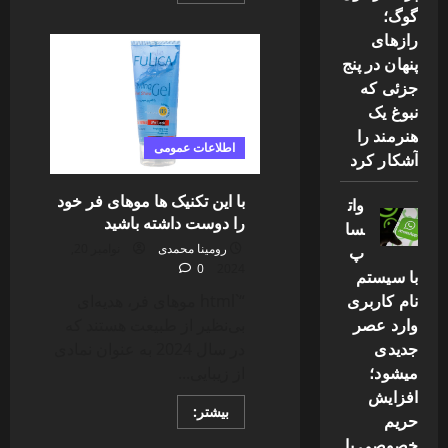
گوگ؛
about
بهترین
رازهای
دیالوگ
در
پنهان در پنج
مجموعه
ترمیناتور
جزئی که
چیست
نبوغ یک
و
چرا
هنرمند را
اینقدر
اطلاعات عمومی
ماندگار
آشکار کرد
شده
است
با این تکنیک ها موهای فر خود
وات
را دوست داشته باشید
سا
رومینا محمدی
نوامبر 20,
پ
0
2024
با سیستم
نام کاربری
“`html موهای فر، هدیه‌ای
وارد عصر
بی‌نظیر از طبیعت هستند که
جدیدی
در سال 2024 به عنوان نمادی
میشود؛
از زیبایی...
افزایش
Read
بیشتر:
حریم
more
about
خصوصی یا