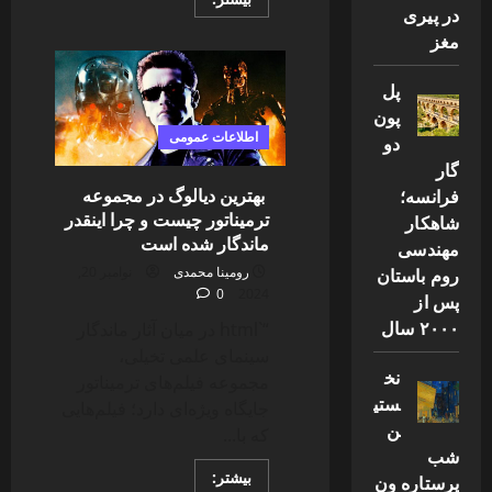
در پیری
more
about
مغز
تولد
باشکوه
نیلوفر
پل
شهیدی
حاشیه
پون
ساز
شد!
اطلاعات عمومی
دو
گار
بهترین دیالوگ در مجموعه
فرانسه؛
ترمیناتور چیست و چرا اینقدر
شاهکار
ماندگار شده است
مهندسی
روم باستان
رومینا محمدی
نوامبر 20,
0
2024
پس از
۲۰۰۰ سال
“`html در میان آثار ماندگار
سینمای علمی تخیلی،
نخ
مجموعه فیلم‌های ترمیناتور
ستی
جایگاه ویژه‌ای دارد؛ فیلم‌هایی
ن
که با...
شب
Read
بیشتر:
پرستاره ون
more