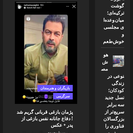
شدن
گوشت
پدر
ترکیه‌ای؛
و
مادر
میان‌وعده‌ا
گلشیفته
فراهانی
ی مجلسی
در
قاب
و
یک
خوش‌طعم
عکس
خانوادگی
+
عکس
هو
ش
مص
نوعی در
زندگی
بازیگران و هنرمندان
کودکان؛
سرگرمی
نسل جدید
سه برابر
سریع‌تر از
پژمان بازغی قربانی گریم شد
! دفاع جانانه نفس بازغی از
بزرگسالان
پدر + عكس
فناوری را
می‌پذیرد
رومینا محمدی
نوامبر 21,