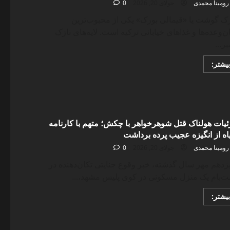
رومینا محمدی
جولای 20, 2026
0
ک گوشت یا «قیمالی بورک» یکی از محبوب‌ترین
ن‌وعده‌ها و غذاهای خیابانی ترکیه است. لایه‌های نازک
ر...
Read
بیشتر:
more
about
طرز
تهیه
بورک
گوشت
ترکیه‌ای؛
میان‌وعده‌ای
یات هولناک قتل شوهرخواهر با چکش؛ متهم با کارنامه
مجلسی
ه از انگیزه عجیب پرده برداشت
و
خوش‌طعم
رومینا محمدی
جولای 20, 2026
0
دهم مهر سال گذشته، خبر وقوع جنایتی تکان‌دهنده در
‌بام یک منزل مسکونی در کوی پلیس مشهد،...
Read
بیشتر:
more
about
جزئیات
هولناک