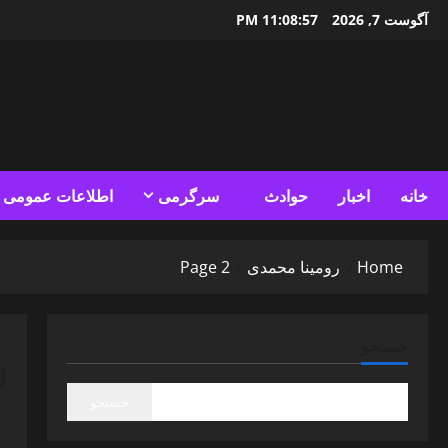
Ski
آگوست 7, 2026
11:08:58 PM
t
conten
خانه
اخبار
حوادث
سرگرمی
اطلاعات عمومی
Home
رومینا محمدی
Page 2
ر
جستجو
جستجو