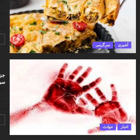
بور
میا
خمی
آشپزی
سرگرمی
جزئ
سیا
سیز
پشت
اخبار
حوادث