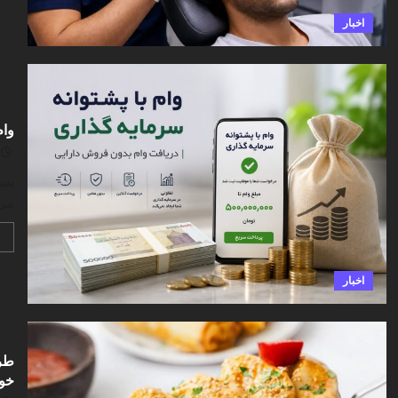
اخبار
وام
بسی
می‌
اخبار
طرز
خو