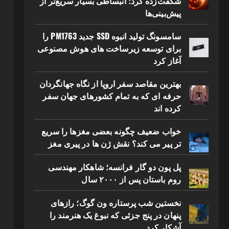
شگفت‌زده کرد؛ انبساطی بسیار سریع‌تر از
پیش‌بینی‌ها
سامسونگ تولید انبوه SSD جدید PM1763 را
برای توسعه زیرساخت های هوش مصنوعی
آغاز کرد
بهترین مقاصد سفر اروپا از نگاه جهانگردان
حرفه ای که به تمام کشورهای جهان سفر
کرده اند
خواب ضعیف چگونه بعضی مغزها را سریع
تر پیر می کند؟ نقش ژن ها در پیری مغز
پل پون دو گار فرانسه؛ شاهکار مهندسی
روم باستان پس از ۲۰۰۰ سال
نخستین شب پرستاره ون گوگ؛ رازهای
پنهان در پنج جزئی که نبوغ یک هنرمند را
آشکار کرد