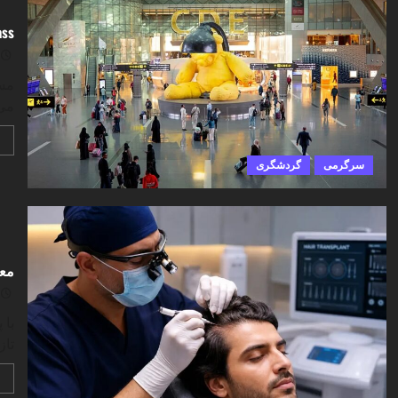
Fast Pass قطر
می‌
سرگرمی
گردشگری
معر
با 
تاز