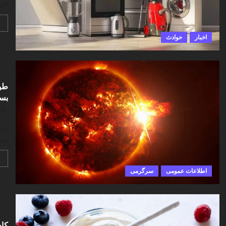
حرفه‌
اخبار
حوادث
طوف
بسی
پژو
پدی
اطلاعات عمومی
سرگرمی
کا