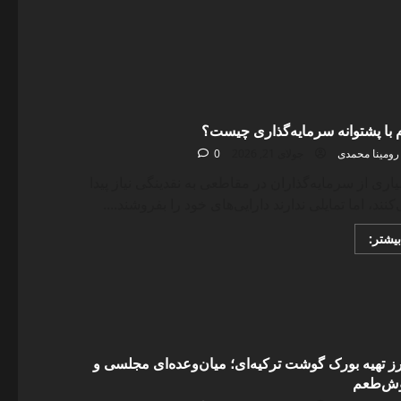
about
معرفی
یکی
از
جدیدترین
روش‌های
کاشت
مو
در
ایران
 با پشتوانه سرمایه‌گذاری چیست؟
رومینا محمدی
جولای 21, 2026
0
اری از سرمایه‌گذاران در مقاطعی به نقدینگی نیاز پیدا
کنند، اما تمایلی ندارند دارایی‌های خود را بفروشند....
Read
بیشتر:
more
about
وام
با
پشتوانه
سرمایه‌گذاری
چیست؟
 تهیه بورک گوشت ترکیه‌ای؛ میان‌وعده‌ای مجلسی و
ش‌طعم