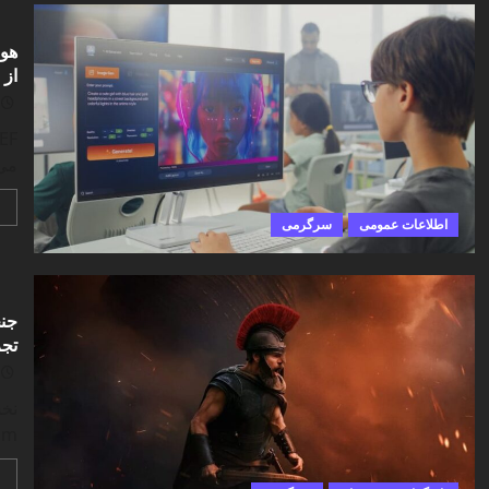
هوش
از 
می‌
اطلاعات عمومی
سرگرمی
تجر
70mm، اما در انح