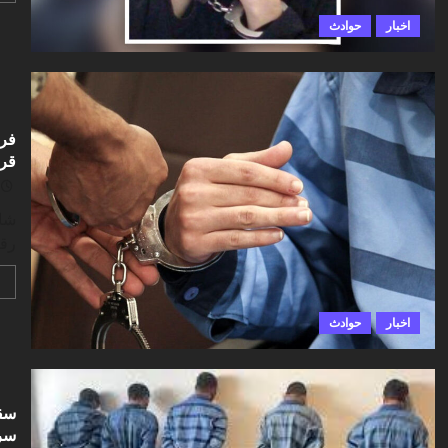
اخبار
حوادث
فرا
قرب
شام
رقم
اخبار
حوادث
سقو
سرک