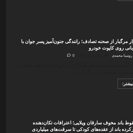
about
راز
ناپدید
شدن
مرد
پس
از
یک
سال
ر مرگبار از صحنه تصادف؛ رانندگی جنون‌آمیز پسر جوان با
فاش
شد؛
انی روی کاپوت خودرو
ردپای
خیانت
رومینا محمدی
مارس 6, 2025
0
زنانه
در
گاه سه‌شنبه، حادثه‌ای هولناک در یکی از خیابان‌های پایتخت
پرونده
گمشدگی
 خورد که منجر به مرگ یک مرد...
Read
بیشتر:
more
about
فرار
مرگبار
از
صحنه
تصادف؛
رانندگی
جنون‌آمیز
ط باند مخوف سارقان ویلایی؛ اعترافات تکان‌دهنده
پسر
رده باند از عقده‌های کودکی تا سرقت‌های میلیاردی
جوان