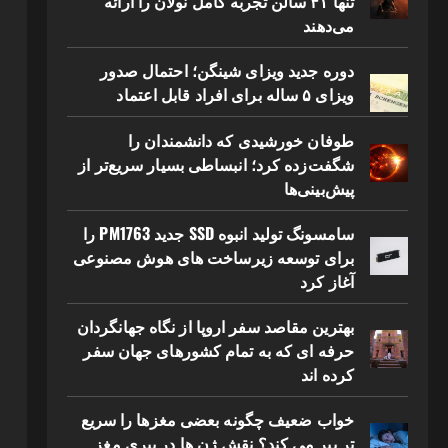
تنها ۴۱ سالن تجربه کامل نولان را ارائه
می‌دهند
دوره جدید ویزای شینگن؛ احتمال صدور
ویزای ۵ ساله برای افراد قابل اعتماد
طوفان خورشیدی که دانشمندان را
شگفت‌زده کرد؛ انبساطی بسیار سریع‌تر از
پیش‌بینی‌ها
سامسونگ تولید انبوه SSD جدید PM1763 را
برای توسعه زیرساخت های هوش مصنوعی
آغاز کرد
بهترین مقاصد سفر اروپا از نگاه جهانگردان
حرفه ای که به تمام کشورهای جهان سفر
کرده اند
خواب ضعیف چگونه بعضی مغزها را سریع
تر پیر می کند؟ نقش ژن ها در پیری مغز