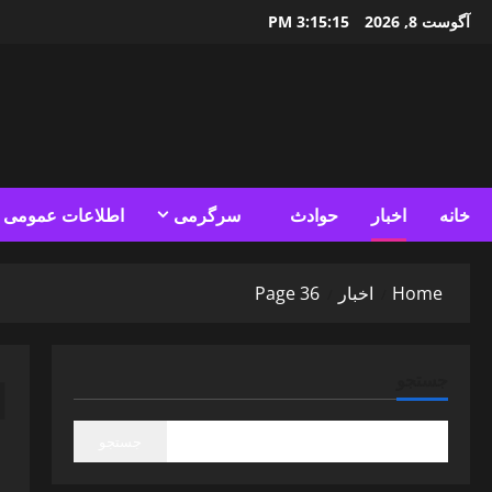
Ski
آگوست 8, 2026
3:15:17 PM
t
conten
خانه
اخبار
حوادث
سرگرمی
اطلاعات عمومی
Home
اخبار
Page 36
ا
جستجو
جستجو