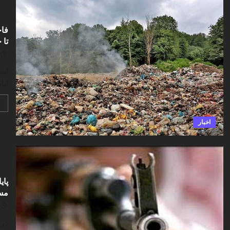
تا 
است
ایا
اخبار
پای
مس
در 