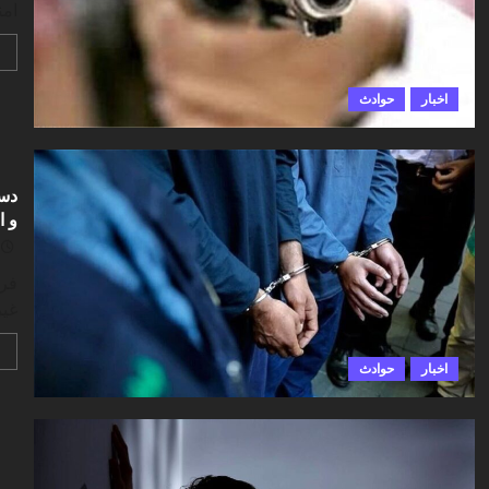
امن
اخبار
حوادث
دست
و ا
فرم
غیر
اخبار
حوادث