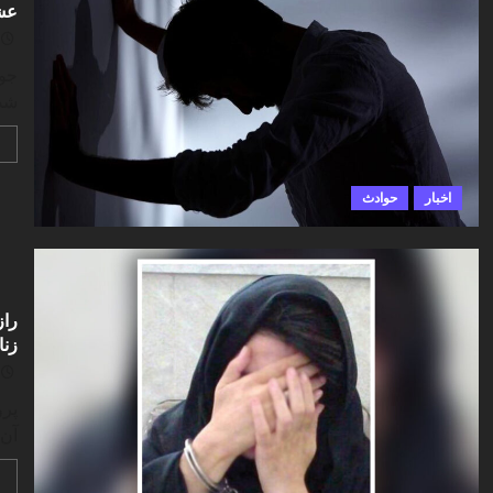
عشق
شده
اخبار
حوادث
راز
زنا
پر
آن 