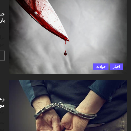
جنا
بار
نزا
جوا
اخبار
حوادث
وعد
مو
پسر
مقا