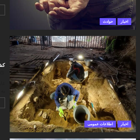
اخبار
حوادث
کشف
غار
به 
اخبار
اطلاعات عمومی