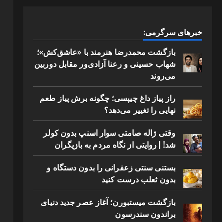
خبرهای سرگرمی:
بازگشت محمدرضا هنرمند با «عاشق‌کش»؛
شهاب حسینی و رعنا آزادی‌ور مقابل دوربین
می‌روند
راز پیاز داغ چیپسی؛ چگونه برش پیاز طعم
نهایی را تغییر می‌دهد؟
وقتی ژاله صامتی سوار اسنپ بدون کولر
شد! | روایتی از نگاه مردم به بازیگران
بستنی سنتی زعفرانی را بدون دستگاه و
بدون ثعلب درست کنید
بازگشت میستبورن؛ آغاز عصر جدید دنیای
براندون سندرسون