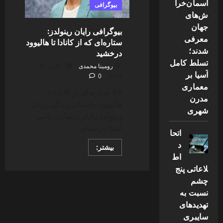
سریال
آسمان‌خرا
بیوگرافی
خواب
ش‌های
و
بیدار
جهان
بیوگرافی رایان رینولدز:
معرفی
ستاره‌ای که از کانادا تا هالیوود
شدند؛
درخشید
تسلط کامل
رومینا محمدی
اکتبر 31,
آسیا بر
0
2024
معماری
## ستاره ای از کانادا تا
مدرن
هالیوود: داستان زندگی رایان
شهری
رینولدز رایان رینولدز، نامی
آشنا در دنیای...
اتحا
د
Read
بیشتر:
more
اط
about
لاعاتی پنج
بیوگرافی
رایان
چشم
رینولدز:
ستاره‌ای
نسبت به
که
از
تهدیدهای
کانادا
سایبری
تا