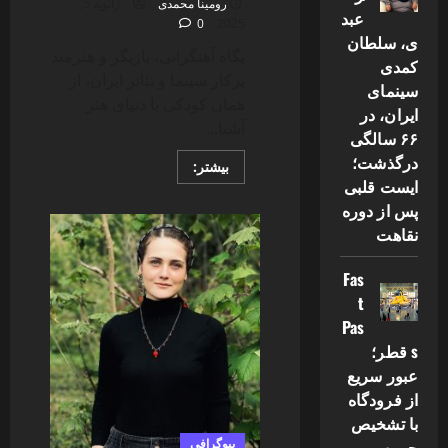
رومینا محمدی
ژانویه 5,
عبد
0
2025
ی، سلطان
پگاه آهنگرانی، بازیگر و هنرمند
کمدی
پرکار سینما و تئاتر ایران، از
سینمای
همان کودکی با دنیای هنر
ایران، در
آشنا...
۶۶ سالگی
درگذشت؛
Read
بیشتر:
more
ایست قلبی
about
پگاه
پس از دوره
آهنگرانی؛
نقاهت
از
کودکی
تا
Fas
شهرت
و
t
حواشی
Pas
s قطر؛
عبور سریع
از فرودگاه
با تشخیص
بیوگرافی
چهره