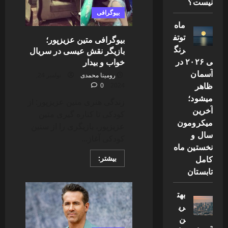
نیست؟
کرد؟؛
محل
بیوگرافی
و
ماه
نحوه
شهادت
توتف
بیوگرافی متین عزیزپور؛
جهان
آرا
رنگ
بازیگر نقش عیسی در سریال
ی ۲۰۲۶ در
خواب و بیدار
آسمان
رومینا محمدی
نوامبر 24,
ظاهر
0
2024
میشود؛
زندگی هنری متین عزیزپور: از
آخرین
کودکی تا کناره گیری متین
میکرومون
عزیزپور، بازیگری را از سنین
سال و
کودکی آغاز...
نخستین ماه
Read
کامل
بیشتر:
more
تابستان
about
بیوگرافی
متین
بهت
عزیزپور؛
بازیگر
ری
نقش
عیسی
ن
در