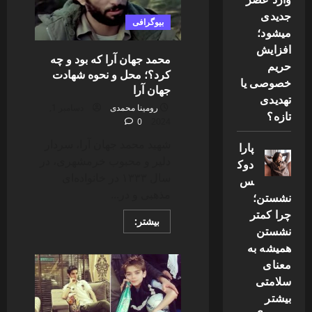
ماجرای
جدیدی
پناهندگی
بیوگرافی
میشود؛
افزایش
محمد جهان آرا که بود و چه
حریم
کرد؟؛ محل و نحوه شهادت
خصوصی یا
جهان آرا
تهدیدی
رومینا محمدی
دسامبر 1,
تازه؟
0
2024
شهید محمد جهان آرا، سردار
پارا
دلیر و محبوب خرمشهری، در
دوک
سال ۱۳۳۳ در خانواده‌ای
س
مذهبی و در...
نشستن؛
چرا کمتر
Read
بیشتر:
نشستن
more
about
همیشه به
محمد
جهان
معنای
آرا
سلامتی
که
بود
بیشتر
و
چه