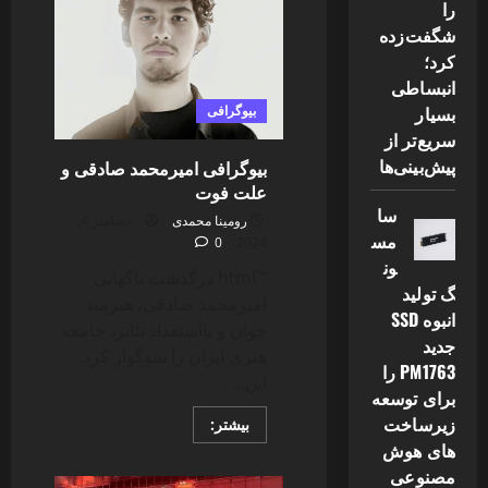
اسد
را
که
شگفت‌زده
احتمالا
نمیدانید
کرد؛
انبساطی
بسیار
بیوگرافی
سریع‌تر از
پیش‌بینی‌ها
بیوگرافی امیرمحمد صادقی و
علت فوت
سا
رومینا محمدی
دسامبر 4,
مس
0
2024
ون
“`html درگذشت ناگهانی
گ تولید
امیرمحمد صادقی، هنرمند
انبوه SSD
جوان و بااستعداد تئاتر، جامعه
جدید
هنری ایران را سوگوار کرد.
PM1763 را
این...
برای توسعه
زیرساخت
Read
بیشتر:
more
های هوش
about
بیوگرافی
مصنوعی
امیرمحمد