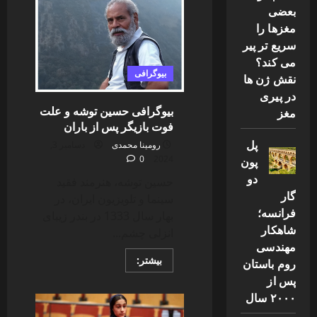
قیطاسی،
بعضی
قوی‌ترین
مغزها را
مرد
ایران
سریع تر پیر
[قد،
وزن
می کند؟
و
بیوگرافی
نقش ژن ها
اصالت]
در پیری
بیوگرافی حسین توشه و علت
مغز
فوت بازیگر پس از باران
پل
رومینا محمدی
دسامبر 3,
0
2024
پون
دو
حسین توشه، هنرمند فقید
گار
سینما و تلویزیون ایران، در
فرانسه؛
بهار سال 1333 در بندر زیبای
شاهکار
انزلی چشم...
مهندسی
Read
بیشتر:
روم باستان
more
پس از
about
بیوگرافی
۲۰۰۰ سال
حسین
توشه