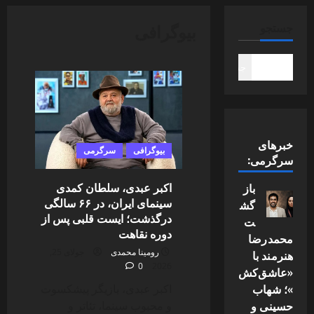
بیوگرافی
جستجو
جستجو
خبرهای
بیوگرافی
سرگرمی
سرگرمی:
اکبر عبدی، سلطان کمدی
باز
سینمای ایران، در ۶۶ سالگی
گش
درگذشت؛ ایست قلبی پس از
ت
دوره نقاهت
محمدرضا
رومینا محمدی
جولای 25,
هنرمند با
0
2026
«عاشق‌کش
»؛ شهاب
اکبر عبدی، بازیگر پیشکسوت
حسینی و
و محبوب سینما، تئاتر و