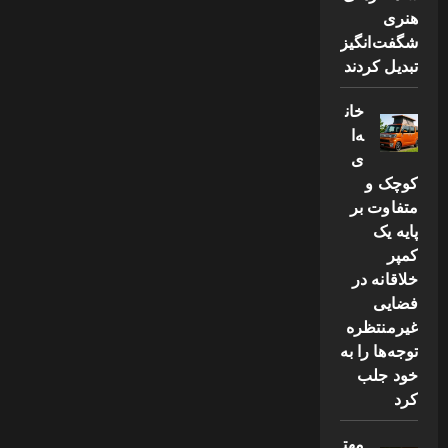
هنری
شگفت‌انگیز
تبدیل کردند
خان
ه‌ا
ی
کوچک و
متفاوت بر
پایه یک
کمپر
خلاقانه در
فضایی
غیرمنتظره
توجه‌ها را به
خود جلب
کرد
مهت