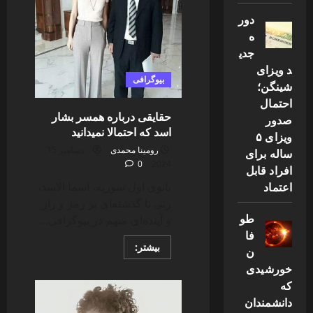
[عکس
جوانی
دور
قبل
انقلاب
ه
و
فرزندانش]
جدی
د ویزای
بیوگرافی
شینگن؛
احتمال
حقایقی درباره همسر بشار
صدور
اسد که احتمالا نمیدانید
ویزای ۵
رومینا محمدی
دسامبر 15,
ساله برای
0
2024
افراد قابل
اعتماد
بانوی اول سوریه، اسما الاسد،
زنی با گذشته‌ای پر رمز و راز
طو
و آینده‌ای مبهم در بیوگرافی...
فا
Read
بیشتر:
ن
more
about
خورشیدی
حقایقی
که
درباره
همسر
دانشمندان
بشار