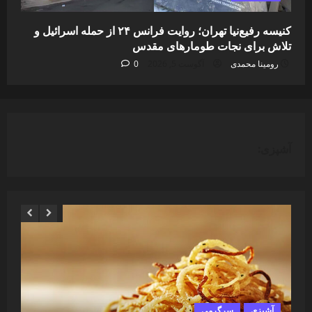
کنیسه رفیع‌نیا تهران؛ روایت فرانس ۲۴ از حمله اسرائیل و
تلاش برای نجات طومارهای مقدس
رومینا محمدی
آگوست 5, 2026
0
آشپزی:
آشپزی
سرگرمی
آ