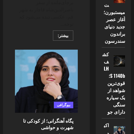
برجای‌مانده از سفر
ت
ناصرالدین‌شاه قاجار به شهر
میستبورن؛
قم، عکسی دیده می‌شود که
آغاز عصر
توجه...
جدید دنیای
براندون
Read
بیشتر:
more
سندرسون
about
تصویر
تاریخی
کش
از
پیرترین
ف
ایرانی
LH
دوره
قاجار
S 1140b؛
با
۱۲۰
قوی‌ترین
سال
شواهد از
سن
منتشر
یک سیاره
شد
سنگی
بیوگرافی
دارای جو
پگاه آهنگرانی؛ از کودکی تا
اکب
شهرت و حواشی
ر