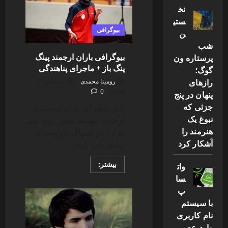
و
نخ
علت
فوت
ستی
بازیگر
پس
بیوگرافی
ن
از
باران
شب
بیوگرافی باران ارجمند پینگ
پرستاره ون
پنگ باز + ماجرای پناهندگی
گوگ؛
رازهای
رومینا محمدی
دسامبر 1,
0
2024
پنهان در پنج
جزئی که
خبر پناهندگی باران ارجمندی،
نبوغ یک
نوجوان مستعد تنیس روی میز
هنرمند را
ایران، در کپنهاگ سروصدای
آشکار کرد
زیادی به پا کرد....
Read
بیشتر:
وات
more
سا
about
بیوگرافی
پ
باران
ارجمند
با سیستم
پینگ
پنگ
نام کاربری
باز
وارد عصر
+