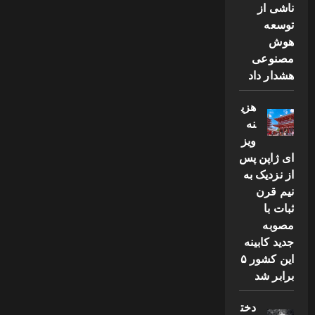
هالیوود
ناشی از
درخشید
توسعه
هوش
مصنوعی
هشدار داد
هزی
نه
ویز
ای ژاپن پس
از نزدیک به
نیم قرن
ثبات با
مصوبه
جدید کابینه
این کشور ۵
برابر شد
دخت