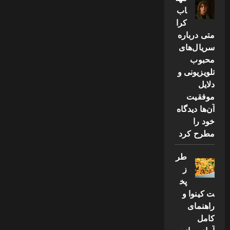
اب
کرا
متی درباره
سریال‌های
محبوب
تلویزیونی و
دلایل
موفقیت
آن‌ها دیدگاه
خود را
مطرح کرد
طر
ز
پخ
ت کینوا و
راهنمای
کامل