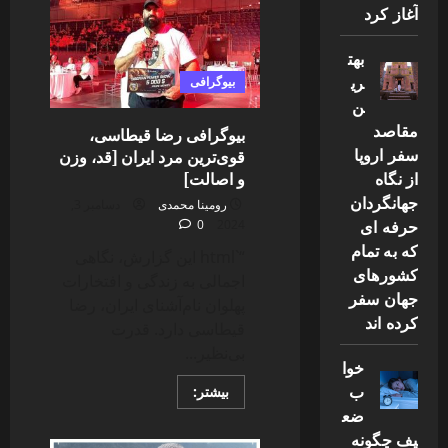
صادقی
آغاز کرد
و
علت
فوت
بهت
ری
بیوگرافی
ن
مقاصد
بیوگرافی رضا قیطاسی،
سفر اروپا
قوی‌ترین مرد ایران [قد، وزن
و اصالت]
از نگاه
جهانگردان
رومینا محمدی
دسامبر 3,
حرفه ای
0
2024
که به تمام
“`html این گزارش، نگاهی
کشورهای
اجمالی به زندگی و افتخارات
جهان سفر
پهلوان نام‌آشنای ایران، رضا
کرده اند
قیطاسی دارد. قدرت
بی‌نظیر...
خوا
ب
Read
بیشتر:
more
ضع
about
بیوگرافی
یف چگونه
رضا