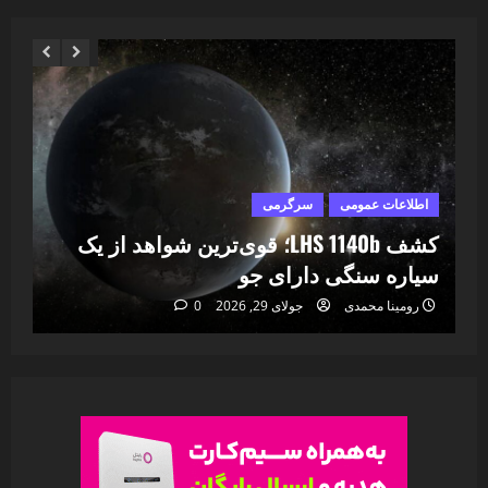
اطلاعات عمومی
سرگرمی
ا
ا
کشف LHS 1140b؛ قوی‌ترین شواهد از یک
۷
سیاره سنگی دارای جو
خا
رومینا محمدی
جولای 29, 2026
0