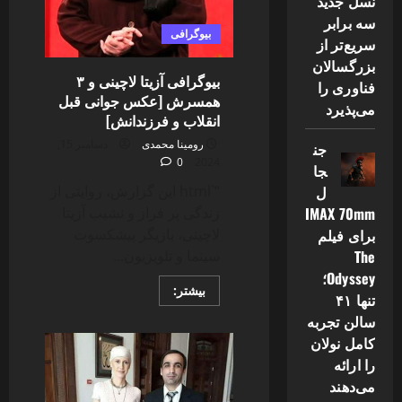
نسل جدید
سه برابر
بیوگرافی
سریع‌تر از
بزرگسالان
بیوگرافی آزیتا لاچینی و ۳
فناوری را
همسرش [عکس جوانی قبل
می‌پذیرد
انقلاب و فرزندانش]
رومینا محمدی
دسامبر 15,
جن
0
2024
جا
“`html این گزارش، روایتی از
ل
زندگی پر فراز و نشیب آزیتا
IMAX 70mm
لاچینی، بازیگر پیشکسوت
برای فیلم
سینما و تلویزیون...
The
Odyssey؛
Read
بیشتر:
تنها ۴۱
more
about
سالن تجربه
بیوگرافی
آزیتا
کامل نولان
لاچینی
را ارائه
و
۳
می‌دهند
همسرش