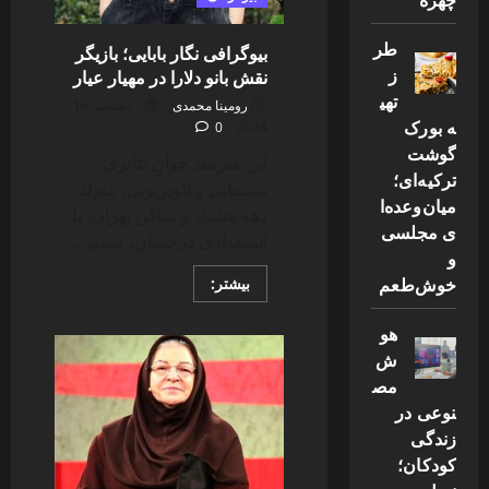
طر
بیوگرافی نگار بابایی؛ بازیگر
ز
نقش بانو دلارا در مهیار عیار
تهی
رومینا محمدی
دسامبر 16,
ه بورک
0
2024
گوشت
این هنرمند جوانِ تئاتری،
ترکیه‌ای؛
سینمایی و تلویزیونی، متولد
میان‌وعده‌ا
دهه هشتاد و ساکن تهران، با
ی مجلسی
استعدادی درخشان، مسیر...
و
خوش‌طعم
Read
بیشتر:
more
about
بیوگرافی
هو
نگار
ش
بابایی؛
بازیگر
مص
نقش
بانو
نوعی در
دلارا
در
زندگی
مهیار
کودکان؛
عیار