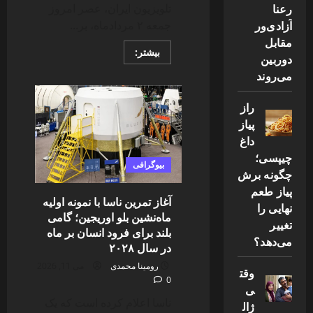
رعنا
تلویزیون ایران، عصر امروز
آزادی‌ور
جمعه ۲ مردادماه، بر...
مقابل
Read
بیشتر:
دوربین
more
about
می‌روند
اکبر
عبدی،
سلطان
راز
کمدی
سینمای
پیاز
ایران،
داغ
در
۶۶
چیپسی؛
سالگی
بیوگرافی
درگذشت؛
چگونه برش
ایست
قلبی
پیاز طعم
پس
آغاز تمرین ناسا با نمونه اولیه
نهایی را
از
ماه‌نشین بلو اوریجین؛ گامی
دوره
تغییر
نقاهت
بلند برای فرود انسان بر ماه
می‌دهد؟
در سال ۲۰۲۸
رومینا محمدی
می 11, 2026
وقت
0
ی
ناسا اعلام کرده است که یک
ژال