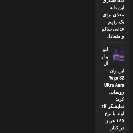
آماده‌سازی
این دانه
مغذی برای
یک رژیم
غذایی سالم
و متعادل
لنو
و از
آل
این وان
Yoga 32
Ultra Aura
رونمایی
کرد؛
نمایشگر ۴K
اولد با نرخ
۱۶۵ هرتز
در کنار