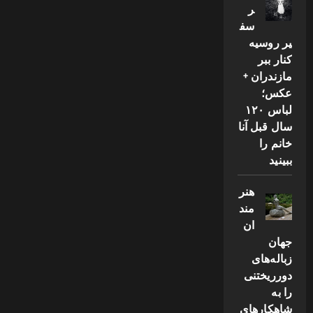
ر
سف
یر روسیه
کنار ببر
مازندران +
عکس؛
لباس ۱۲۰
سال قبل آنا
خانم را
ببینید
هنر
مند
ان
جهان
زباله‌های
دورریختنی
را به
شاهکارهای