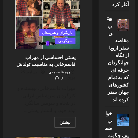
آغاز کرد
شد
بهت
ری
ن
بازیگران و هنرمندان
مقاصد
سرگرمی
سفر اروپا
از نگاه
پستی احساسی از مهراب
جهانگردان
قاسم‌خانی به مناسبت تولدش
حرفه ای
رومینا محمدی
دسامبر 25,
که به تمام
0
2024
کشورهای
مهراب قاسم‌خانی، نویسنده و
جهان سفر
کارگردان سرشناس ایرانی،
کرده اند
در پنجاه و سومین سالگرد
تولد خود، با انتشار پستی...
خوا
ب
Read
بیشتر:
more
ضع
about
یف چگونه
پستی