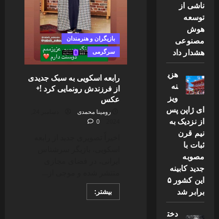
ناشی از
توسعه
هوش
بازیگران و هنرمندان
مصنوعی
هشدار داد
سرگرمی
هزی
رابعه اسکویی به سبک جدیدی
نه
از فرزندش رونمایی کرد !+
ویز
عکس
ای ژاپن پس
رومینا محمدی
دسامبر 24,
از نزدیک به
0
2024
نیم قرن
اخیراً تصویری جدید از رابعه
ثبات با
اسکویی، بازیگر سرشناس
مصوبه
ایرانی، در فضای مجازی
جدید کابینه
منتشر شده و موجی از...
این کشور ۵
برابر شد
Read
بیشتر:
more
about
رابعه
دخت
اسکویی