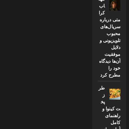
اب
کرا
متی درباره
سریال‌های
محبوب
تلویزیونی و
دلایل
موفقیت
آن‌ها دیدگاه
خود را
مطرح کرد
طر
ز
پخ
ت کینوا و
راهنمای
کامل