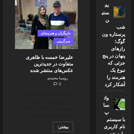
گوینده
نخ
رادیو
و
ستی
بازیگر
ن
پیشکسوت
شب
پرستاره ون
بازیگران و هنرمندان
گوگ؛
سرگرمی
رازهای
پنهان در پنج
علیرضا خمسه با ظاهری
جزئی که
متفاوت در جدیدترین
نبوغ یک
عکس‌های منتشر شده
هنرمند را
رومینا محمدی
دسامبر 24,
آشکار کرد
0
2024
تصاویر جدید علیرضا خمسه،
وات
بازیگر کهنه‌کار سینما و
سا
تلویزیون، در فضای مجازی
پ
سروصدای زیادی به پا کرده...
با سیستم
نام کاربری
Read
بیشتر:
more
وارد عصر