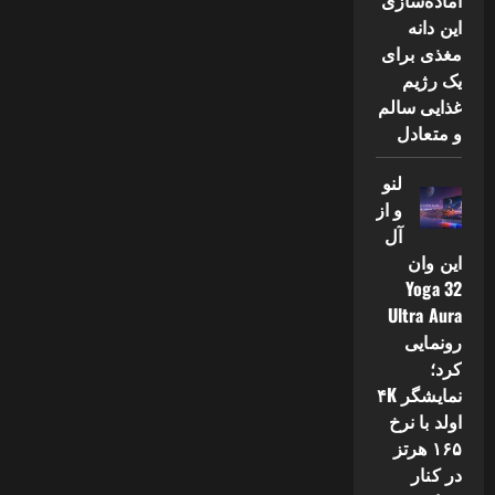
آماده‌سازی
این دانه
مغذی برای
یک رژیم
غذایی سالم
و متعادل
لنو
و از
آل
این وان
Yoga 32
Ultra Aura
رونمایی
کرد؛
نمایشگر ۴K
اولد با نرخ
۱۶۵ هرتز
در کنار