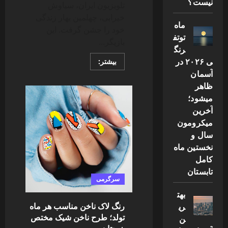
نیست؟
تلویزیون ایران، سیاوش
خیرابی، چهلمین بهار زندگی
ماه
خود را جشن گرفت. این
توتف
بازیگر...
رنگ
ی ۲۰۲۶ در
Read
بیشتر:
more
آسمان
about
سیاوش
ظاهر
خیرابی
40
میشود؛
ساله
آخرین
شد!
جشن
میکرومون
تولد
بازیگر
سال و
محبوب
نخستین ماه
آوای
باران
کامل
تابستان
سرگرمی
بهت
رنگ لاک ناخن مناسب هر ماه
ری
تولد؛ طرح ناخن شیک مختص
ن