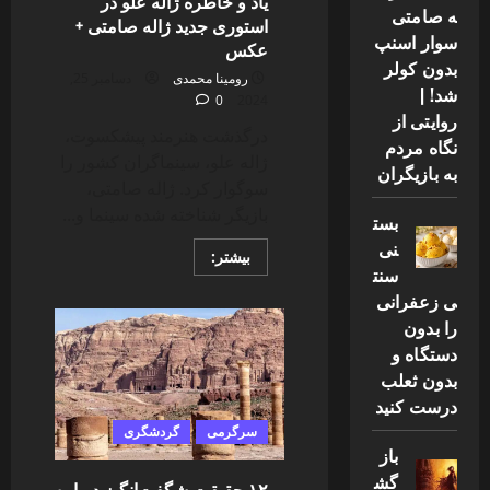
یاد و خاطره ژاله علو در
ه صامتی
استوری جدید ژاله صامتی +
سوار اسنپ
عكس
بدون کولر
رومینا محمدی
دسامبر 25,
شد! |
0
2024
روایتی از
درگذشت هنرمند پیشکسوت،
نگاه مردم
ژاله علو، سینماگران کشور را
به بازیگران
سوگوار کرد. ژاله صامتی،
بازیگر شناخته شده سینما و...
بست
نی
Read
بیشتر:
more
سنت
about
ی زعفرانی
یاد
و
را بدون
خاطره
ژاله
دستگاه و
علو
بدون ثعلب
در
استوری
درست کنید
جدید
ژاله
سرگرمی
گردشگری
صامتی
باز
+
عكس
گش
۱۲ حقیقت شگفت‌انگیز درباره