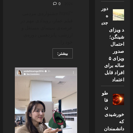
0
2024
دور
“`html جشنواره‌ی مردمی
ه
فیلم عمار، رویدادی مهم در
جدی
عرصه‌ی سینمای مستقل و
د ویزای
ارزشی، پانزدهمین دوره‌ی
شینگن؛
خود را...
احتمال
صدور
Read
بیشتر:
more
ویزای ۵
about
ساله برای
آغاز
پانزدهمین
افراد قابل
دوره
جشنواره
اعتماد
مردمی
فیلم
عمار
طو
فا
ن
خورشیدی
که
دانشمندان