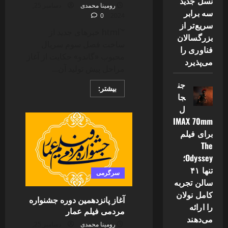
نسل جدید
رومینا محمدی
دسامبر 25,
سه برابر
0
2024
سریع‌تر از
“`html خبرهای جدید از
بزرگسالان
ساخت فصل سوم سریال
فناوری را
محبوب «گاندو» حکایت از آغاز
می‌پذیرد
مراحل پیش تولید آن...
جن
Read
بیشتر:
more
جا
about
ل
«گاندو
۳»
IMAX 70mm
با
پرونده‌ای
برای فیلم
جدید
The
و
هیجان‌انگیز
Odyssey؛
در
راه
تنها ۴۱
سرگرمی
است
سالن تجربه
کامل نولان
آغاز پانزدهمین دوره جشنواره
را ارائه
مردمی فیلم عمار
می‌دهند
رومینا محمدی
دسامبر 25,