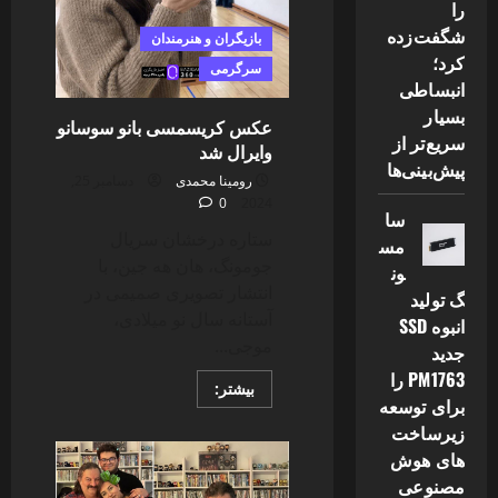
را
شگفت‌زده
بازیگران و هنرمندان
کرد؛
سرگرمی
انبساطی
بسیار
عکس کریسمسی بانو سوسانو
سریع‌تر از
وایرال شد
پیش‌بینی‌ها
رومینا محمدی
دسامبر 25,
0
2024
سا
ستاره درخشان سریال
مس
جومونگ، هان هه جین، با
ون
انتشار تصویری صمیمی در
گ تولید
آستانه سال نو میلادی،
انبوه SSD
موجی...
جدید
PM1763 را
Read
بیشتر:
more
برای توسعه
about
زیرساخت
عکس
کریسمسی
های هوش
بانو
سوسانو
مصنوعی
وایرال