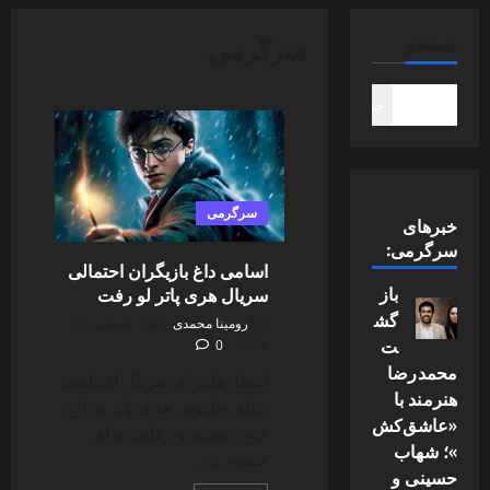
سرگرمی
جستجو
جستجو
سرگرمی
خبرهای
سرگرمی:
اسامی داغ بازیگران احتمالی
باز
سریال هری پاتر لو رفت
گش
رومینا محمدی
دسامبر 25,
ت
0
2024
محمدرضا
انتظارها برای سریال اقتباسی
هنرمند با
دنیای جادویی هری پاتر به اوج
«عاشق‌کش
خود رسیده و رقابت برای
»؛ شهاب
حضور در...
حسینی و