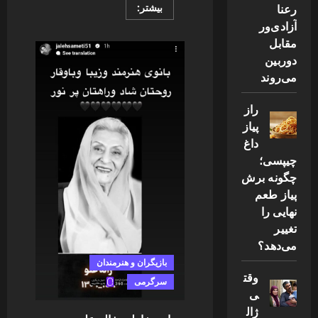
Read
رعنا
بیشتر:
more
آزادی‌ور
about
اسامی
مقابل
داغ
بازیگران
دوربین
احتمالی
می‌روند
سریال
هری
پاتر
لو
راز
رفت
پیاز
داغ
چیپسی؛
چگونه برش
پیاز طعم
نهایی را
تغییر
می‌دهد؟
بازیگران و هنرمندان
وقت
سرگرمی
ی
ژال