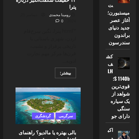
ت
پترا
میستبورن؛
رومینا محمدی
دسامبر 25,
آغاز عصر
0
2024
جدید دنیای
“`html پترا، نگین سرخ‌فام
براندون
اردن، شهری باستانی با
سندرسون
تاریخی پرفراز و نشیب،
قرن‌ها مرکز مهم تجارت
کش
ادویه...
ف
LH
Read
بیشتر:
more
S 1140b؛
about
قوی‌ترین
۱۲
حقیقت
شواهد از
شگفت‌انگیز
درباره
یک سیاره
پترا
سنگی
دارای جو
سرگرمی
گردشگری
اکب
بالی بهتره یا مالدیو؟ راهنمای
ر