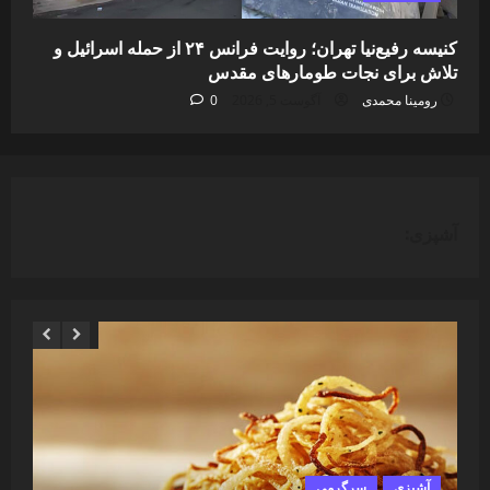
کنیسه رفیع‌نیا تهران؛ روایت فرانس ۲۴ از حمله اسرائیل و
تلاش برای نجات طومارهای مقدس
رومینا محمدی
آگوست 5, 2026
0
آشپزی:
آشپزی
سرگرمی
آ