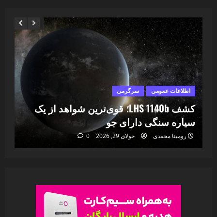
اطلاعات عمومی
سرگرمی
ا
ا
کشف LHS 1140b؛ قوی‌ترین شواهد از یک
۷
سیاره سنگی دارای جو
خا
رومینا محمدی
جولای 29, 2026
0