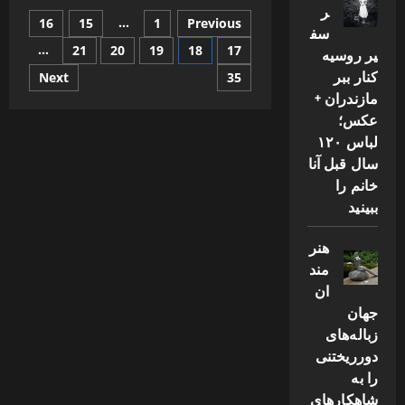
ر
به
صفحه‌بندی
…
16
15
1
Previous
سبک
سف
جدیدی
از
…
21
20
19
18
17
یر روسیه
نوشته‌ها
فرزندش
کنار ببر
رونمایی
Next
35
کرد
مازندران +
!+
عکس
عکس؛
لباس ۱۲۰
سال قبل آنا
خانم را
ببینید
هنر
مند
ان
جهان
زباله‌های
دورریختنی
را به
شاهکارهای