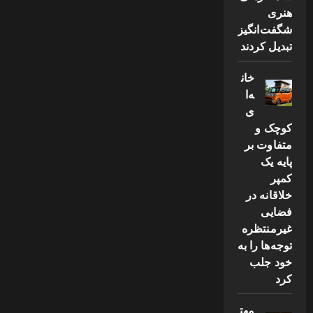
هنری
شگفت‌انگیز
تبدیل کردند
خان
ه‌ا
ی
کوچک و
متفاوت بر
پایه یک
کمپر
خلاقانه در
فضایی
غیرمنتظره
توجه‌ها را به
خود جلب
کرد
مهت