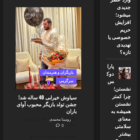
about
علیرضا
جدیدی
خمسه
میشود؛
با
ظاهری
افزایش
متفاوت
در
حریم
جدیدترین
عکس‌های
خصوصی یا
منتشر
تهدیدی
شده
تازه؟
پارا
بازیگران و هنرمندان
دوک
س
سرگرمی
نشستن؛
چرا کمتر
سیاوش خیرابی 40 ساله شد!
نشستن
جشن تولد بازیگر محبوب آوای
باران
همیشه به
معنای
رومینا محمدی
دسامبر 24,
سلامتی
0
2024
بیشتر
هنرمند محبوب سینما و