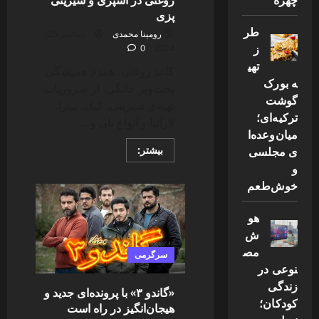
پزی
طر
رومینا محمدی
دسامبر 25,
ز
0
2024
تهی
کاغذ روغنی، همدم همیشگی
ه بورک
پخت‌وپز خانگی، از ضروریات
گوشت
تهیه‌ی شیرینی، کیک، پیتزا،
ترکیه‌ای؛
لازانیا و انواع نان و...
میان‌وعده‌ا
Read
ی مجلسی
بیشتر:
more
و
about
طرز
خوش‌طعم
صحیح
استفاده
از
هو
کاغذ
روغنی
ش
در
آشپزی
مص
سرگرمی
و
نوعی در
شیرینی
پزی
زندگی
«گاندو ۳» با پرونده‌ای جدید و
کودکان؛
هیجان‌انگیز در راه است