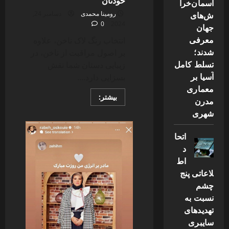
خودتان
آسمان‌خرا
ش‌های
رومینا محمدی
دسامبر 24,
0
2024
جهان
معرفی
انتخاب رنگ لاک ناخن، علاوه
شدند؛
بر اصول مراقبت از ناخن، در
تسلط کامل
زیبایی دستان شما نقش
آسیا بر
بسزایی دارد....
معماری
Read
بیشتر:
مدرن
more
about
شهری
رنگ
لاک
ناخن
اتحا
مناسب
هر
د
ماه
اط
تولد؛
طرح
لاعاتی پنج
ناخن
شیک
چشم
مختص
نسبت به
خودتان
تهدیدهای
سایبری