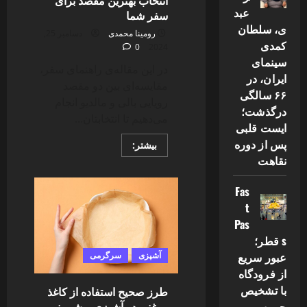
انتخاب بهترین مقصد برای
عبد
سفر شما
ی، سلطان
رومینا محمدی
دسامبر 25,
کمدی
0
2024
سینمای
در این مقاله‌ی راهنمای سفر،
ایران، در
مقایسه‌ای بین دو مقصد
۶۶ سالگی
رویایی بالی و مالدیو انجام
درگذشت؛
می‌دهیم تا انتخابتان...
ایست قلبی
پس از دوره
Read
بیشتر:
more
نقاهت
about
بالی
بهتره
Fas
یا
مالدیو؟
t
راهنمای
انتخاب
Pas
بهترین
s قطر؛
مقصد
برای
عبور سریع
آشپزی
سرگرمی
سفر
شما
از فرودگاه
با تشخیص
طرز صحیح استفاده از کاغذ
روغنی در آشپزی و شیرینی
چهره