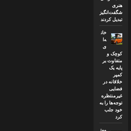
هنری
شگفت‌انگیز
تبدیل کردند
خان
ه‌ا
ی
کوچک و
متفاوت بر
پایه یک
کمپر
خلاقانه در
فضایی
غیرمنتظره
توجه‌ها را به
خود جلب
کرد
مهت