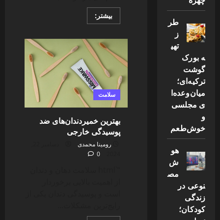
Read
بیشتر:
طر
more
about
ز
کارهای
ممنوعه
تهی
خانه
ه بورک
در
دوران
گوشت
بارداری؛
خطرناک
ترکیه‌ای؛
برای
مادر
میان‌وعده‌ا
سلامت
و
ی مجلسی
جنین
و
بهترین خمیردندان‌های ضد
خوش‌طعم
پوسیدگی خارجی
رومینا محمدی
دسامبر 22,
هو
0
2024
ش
“`html سلامت دهان و دندان
مص
از اهمیت بالایی برخوردار
نوعی در
است و پوسیدگی دندان یکی از
زندگی
رایج‌ترین مشکلات...
کودکان؛