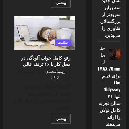
نسل جدید
Read
بیشتر:
more
سه برابر
about
سریع‌تر از
بهترین
خمیردندان‌های
بزرگسالان
ضد
پوسیدگی
فناوری را
خارجی
می‌پذیرد
سلامت
جن
جا
رفع کامل خواب آلودگی در
ل
محل کار با ۱۶ ترفند عالی
IMAX 70mm
رومینا محمدی
دسامبر 22,
برای فیلم
0
2024
The
“`html خستگی مفرط در
Odyssey؛
محیط کار، مشکلی شایع
تنها ۴۱
است که بسیاری از افراد با آن
سالن تجربه
دست و...
کامل نولان
را ارائه
Read
بیشتر:
more
می‌دهند
about