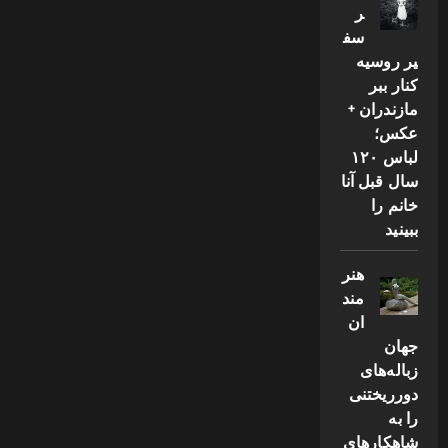
ر
سف
یر روسیه
کنار ببر
مازندران +
عکس؛
لباس ۱۲۰
سال قبل آنا
خانم را
ببینید
هنر
مند
ان
جهان
زباله‌های
دورریختنی
را به
شاهکارهای