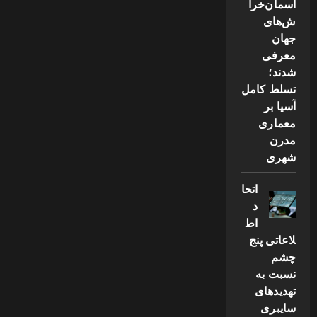
آسمان‌خرا
ش‌های
جهان
معرفی
شدند؛
تسلط کامل
آسیا بر
معماری
مدرن
شهری
اتحا
د
اط
لاعاتی پنج
چشم
نسبت به
تهدیدهای
سایبری