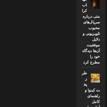
اب
کرا
متی درباره
سریال‌های
محبوب
تلویزیونی و
دلایل
موفقیت
آن‌ها دیدگاه
خود را
مطرح کرد
طر
ز
پخ
ت کینوا و
راهنمای
کامل