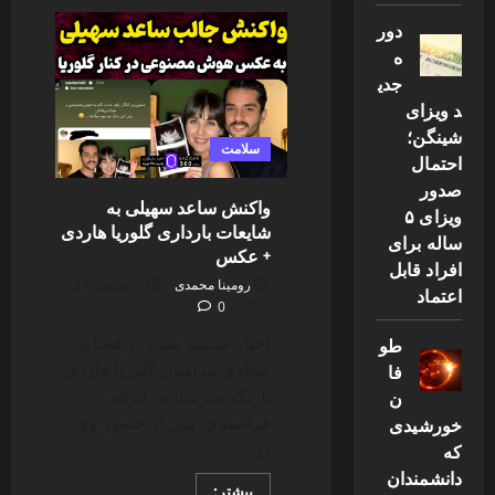
رفع
کامل
دور
خواب
آلودگی
ه
در
جدی
محل
کار
د ویزای
با
۱۶
شینگن؛
ترفند
سلامت
عالی
احتمال
صدور
واکنش ساعد سهیلی به
ویزای ۵
شایعات بارداری گلوریا هاردی
ساله برای
+ عكس
افراد قابل
رومینا محمدی
دسامبر 21,
اعتماد
0
2024
اخبار منتشر شده در فضای
طو
مجازی پیرامون گلوریا هاردی،
فا
بازیگر سرشناس ایرانی-
ن
فرانسوی، پس از حضور وی
خورشیدی
در...
که
دانشمندان
Read
بیشتر: