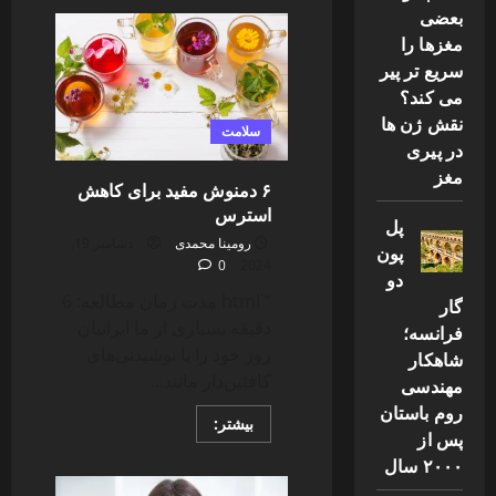
آب
بعضی
مناسب
دستگاه
مغزها را
بخور؛
سریع تر پیر
چه
آبی
می کند؟
برای
بخور
نقش ژن ها
سرد
سلامت
و
در پیری
گرم
مغز
بهتر
۶ دمنوش مفید برای کاهش
است؟
استرس
پل
رومینا محمدی
دسامبر 19,
پون
0
2024
دو
“`html مدت زمان مطالعه: 6
گار
دقیقه بسیاری از ما ایرانیان
فرانسه؛
روز خود را با نوشیدنی‌های
شاهکار
کافئین‌دار مانند...
مهندسی
روم باستان
Read
بیشتر:
پس از
more
about
۲۰۰۰ سال
۶
دمنوش