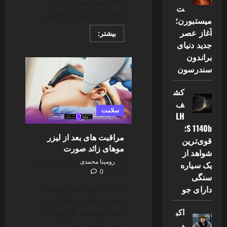
واقعا مهم است؟ در این
ت
نوشتار، به بررسی دقیق...
میستبورن؛
آغاز عصر
Read
بیشتر:
more
جدید دنیای
about
اول
براندون
آبرسان
سندرسون
بزنیم
یا
ضد
آفتاب؟
کش
آیا
ف
ترتیب
سلامت
آن
LH
مهم
است؟
S 1140b؛
مراقبت ‌های بعد از لیزر
قوی‌ترین
موهای زائد صورت
شواهد از
رومینا محمدی
دسامبر 26,
یک سیاره
0
2024
سنگی
“`html نگهداری از پوست
دارای جو
صورت، امری حیاتی برای
اکب
حفظ زیبایی و طراوت آن
ر
است. به‌ویژه پس از...