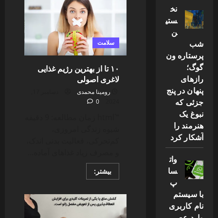
مفید
نخ
برای
کاهش
ستی
استرس
ن
شب
سلامت
پرستاره ون
گوگ؛
۱۰ تا از بهترین رژیم غذایی
رازهای
لاغری اصولی
پنهان در پنج
رومینا محمدی
دسامبر 17,
جزئی که
0
2024
نبوغ یک
“`html زمان مطالعه: 9 دقیقه
هنرمند را
شیوه زندگی امروزی،
آشکار کرد
کم‌تحرکی، فعالیت بدنی اندک،
و مصرف زیاد غذاهای آماده...
وات
سا
Read
بیشتر:
more
پ
about
۱۰
با سیستم
تا
نام کاربری
از
بهترین
وارد عصر