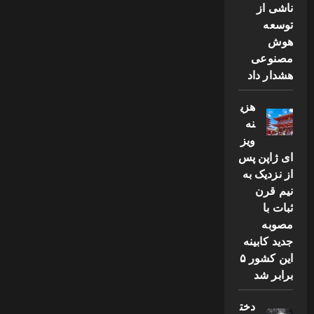
ناشی از
توسعه
هوش
مصنوعی
هشدار داد
هزی
نه
ویز
ای ژاپن پس
از نزدیک به
نیم قرن
ثبات با
مصوبه
جدید کابینه
این کشور ۵
برابر شد
دخت