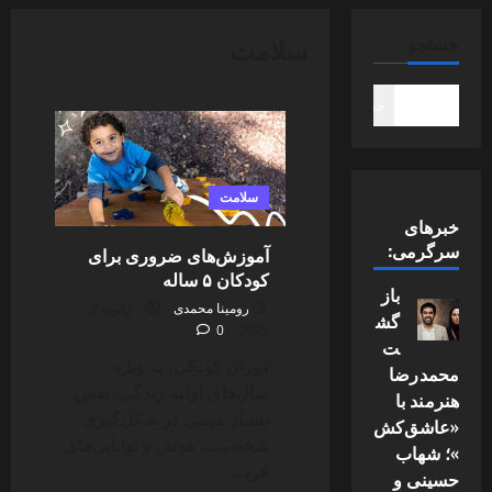
سلامت
جستجو
جستجو
سلامت
خبرهای
سرگرمی:
آموزش‌های ضروری برای
کودکان ۵ ساله
باز
رومینا محمدی
ژانویه 2,
گش
0
2025
ت
دوران کودکی، به ویژه
محمدرضا
سال‌های اولیه زندگی، نقش
هنرمند با
بسیار مهمی در شکل‌گیری
«عاشق‌کش
شخصیت، هوش و توانایی‌های
»؛ شهاب
فرد...
حسینی و