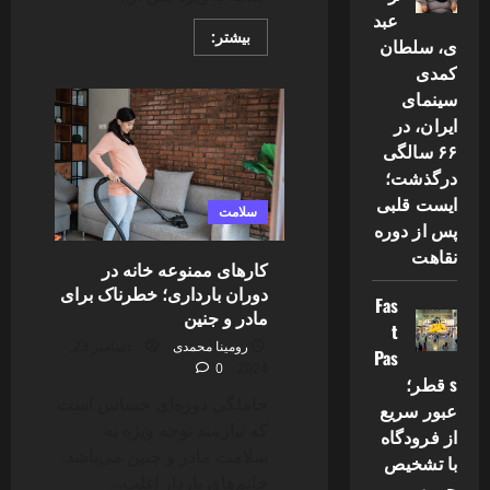
عبد
Read
بیشتر:
ی، سلطان
more
about
کمدی
مراقبت
سینمای
‌های
بعد
ایران، در
از
لیزر
۶۶ سالگی
موهای
زائد
درگذشت؛
صورت
ایست قلبی
سلامت
پس از دوره
نقاهت
کارهای ممنوعه خانه در
دوران بارداری؛ خطرناک برای
Fas
مادر و جنین
t
رومینا محمدی
دسامبر 23,
Pas
0
2024
s قطر؛
حاملگی دوره‌ای حساس است
عبور سریع
که نیازمند توجه ویژه به
از فرودگاه
سلامت مادر و جنین می‌باشد.
با تشخیص
خانم‌های باردار اغلب...
چهره