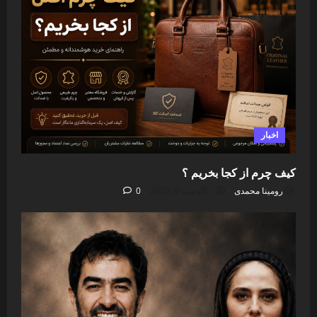
اخبار
کیف چرم از کجا بخریم ؟
رومینا محمدی
آگوست 9, 2026
0