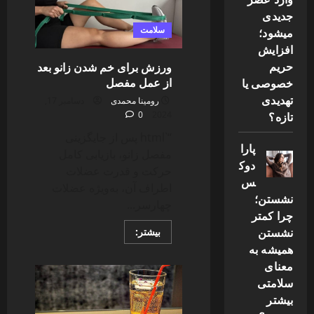
رژیم
غذایی
جدیدی
لاغری
اصولی
سلامت
میشود؛
افزایش
حریم
ورزش برای خم شدن زانو بعد
از عمل مفصل
خصوصی یا
تهدیدی
رومینا محمدی
دسامبر 17,
تازه؟
0
2024
“`html پس از جایگزینی
پارا
مفصل زانو، بازیابی کامل
دوک
حرکت و قدرت عضلات
س
اطراف آن، به‌ویژه عضلات
نشستن؛
چهارسر...
چرا کمتر
نشستن
Read
بیشتر:
more
همیشه به
about
ورزش
معنای
برای
خم
سلامتی
شدن
بیشتر
زانو
بعد