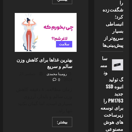
را
more
about
شگفت‌زده
واکنش
ساعد
کرد؛
سهیلی
انبساطی
به
شایعات
بسیار
بارداری
گلوریا
سریع‌تر از
هاردی
+
پیش‌بینی‌ها
سلامت
عكس
سا
بهترین غذاها برای کاهش وزن
مس
سالم و سریع
ون
رومینا محمدی
دسامبر 21,
گ تولید
0
2024
انبوه SSD
زمان مطالعه: ۸ دقیقه کاهش
جدید
وزن سالم و پایدار، آرزوی
PM1763 را
بسیاری است. اما گمان نکنید
برای توسعه
تنها راه...
زیرساخت
های هوش
Read
بیشتر:
more
مصنوعی
about