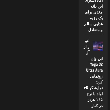
آماده‌سازی
این دانه
مغذی برای
یک رژیم
غذایی سالم
و متعادل
لنو
و از
آل
این وان
Yoga 32
Ultra Aura
رونمایی
کرد؛
نمایشگر ۴K
اولد با نرخ
۱۶۵ هرتز
در کنار