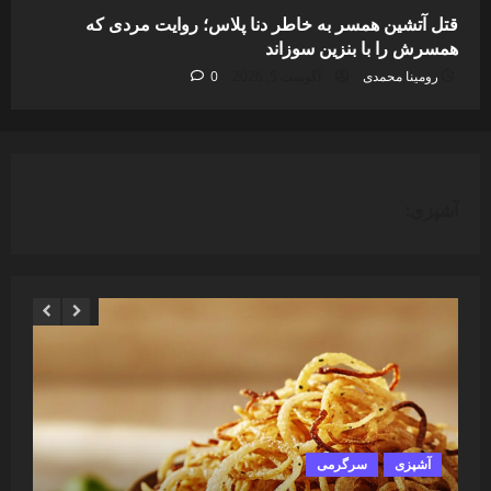
قتل آتشین همسر به خاطر دنا پلاس؛ روایت مردی که
همسرش را با بنزین سوزاند
رومینا محمدی
آگوست 5, 2026
0
آشپزی:
آشپزی
سرگرمی
آ