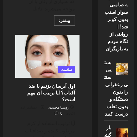
که بسیاری از زنان با آن
ه صامتی
مواجه می‌شوند. دلایل...
سوار اسنپ
بدون کولر
Read
بیشتر:
more
شد! |
about
بدون
روایتی از
تست
نگاه مردم
از
کجا
به بازیگران
بفهمیم
بارداریم
؟
بست
نی
سلامت
سنت
ی زعفرانی
اول آبرسان بزنیم یا ضد
را بدون
آفتاب؟ آیا ترتیب آن مهم
دستگاه و
است؟
بدون ثعلب
رومینا محمدی
دسامبر 28,
درست کنید
0
2024
آیا ترتیب استفاده از کرم
باز
مرطوب‌کننده و ضدآفتاب
گش