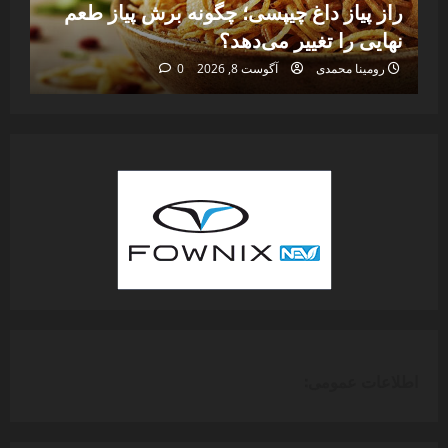
راز پیاز داغ چیپسی؛ چگونه برش پیاز طعم
بس
نهایی را تغییر می‌دهد؟
بد
رومینا محمدی
آگوست 8, 2026
0
اطلاعات عمومی: