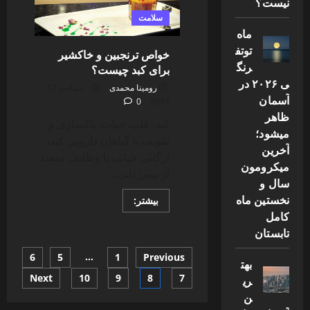
نیست؟
از
عمل
سلامت
مفصل
ماه
توتف
خواص ترنجبین و خاکشیر
رنگ
برای کبد چیست؟
ی ۲۰۲۶ در
رومینا محمدی
دسامبر 17,
آسمان
0
2024
ظاهر
کبد، قلب حیات: پاکسازی و
میشود؛
تقویت با گیاهان دارویی کبد،
آخرین
ارگانی حیاتی با وظایف متعدد
میکرومون
از سم‌زدایی...
سال و
نخستین ماه
Read
بیشتر:
more
کامل
about
خواص
تابستان
ترنجبین
و
صفحه‌بندی
…
6
5
1
Previous
خاکشیر
بهت
برای
کبد
Next
10
9
8
7
ری
نوشته‌ها
چیست؟
ن