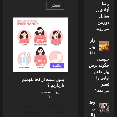
رعنا
Read
بیشتر:
more
آزادی‌ور
about
مقابل
آموزش‌های
ضروری
دوربین
برای
کودکان
می‌روند
۵
ساله
راز
پیاز
داغ
چیپسی؛
چگونه برش
سلامت
پیاز طعم
نهایی را
بدون تست از کجا بفهمیم
تغییر
بارداریم ؟
می‌دهد؟
رومینا محمدی
دسامبر 29,
0
2024
وقت
“`html تشخیص بارداری بدون
ی
انجام تست، موضوعی است
ژال