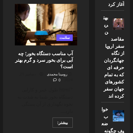
بهترین
آغاز کرد
غذاها
برای
کاهش
بهت
وزن
سالم
ری
و
ن
سریع
سلامت
مقاصد
سفر اروپا
از نگاه
آب مناسب دستگاه بخور؛ چه
آبی برای بخور سرد و گرم بهتر
جهانگردان
است؟
حرفه ای
که به تمام
رومینا محمدی
دسامبر 21,
0
2024
کشورهای
جهان سفر
“`html طول عمر و کارایی
کرده اند
دستگاه بخور شما به شدت به
نحوه نگهداری از آن بستگی
خوا
دارد....
ب
Read
بیشتر:
ضع
more
یف چگونه
about