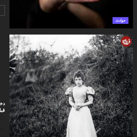
حوادث
قبل
تصو
روس