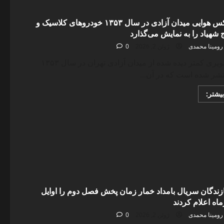
مجلسی
برای
روزهای
عکس هوایی میدان آزادی در سال ۱۳۵۳ خودروهای کلاسیک و
گرم
 شهیاد را به نمایش می‌گذارد
تابستان
رومینا محمدی
ژوئن 2, 2026
0
تصویری کمتر دیده شده از میدان آزادی تهران در سال ۱۳۵۳
شر شده است که در آن...
Read
بیشتر:
more
about
عکس
هوایی
میدان
آزادی
در
سال
۱۳۵۳
خودروهای
کلاسیک
و
برج
ندگان سریال بامداد خمار زمان پخش فصل دوم را اوایل
شهیاد
را
ماه اعلام کردند
به
نمایش
رومینا محمدی
ژوئن 2, 2026
0
می‌گذارد