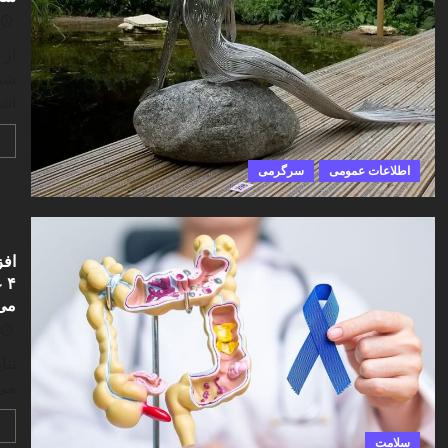
از 
شیش
اشی
اطلاعات عمومی
سرگرمی
۴
می‌
می‌
سلامت