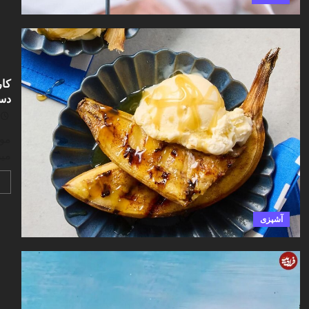
کار
دسر
موز
میو
آشپزی