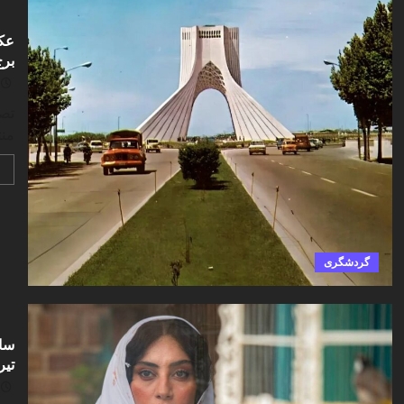
برج
منت
گردشگری
ساز
تیر