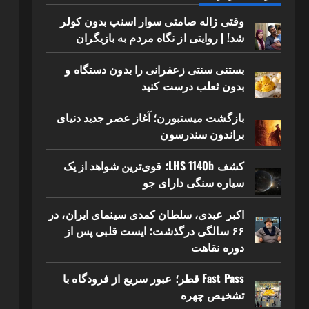
وقتی ژاله صامتی سوار اسنپ بدون کولر
شد! | روایتی از نگاه مردم به بازیگران
بستنی سنتی زعفرانی را بدون دستگاه و
بدون ثعلب درست کنید
بازگشت میستبورن؛ آغاز عصر جدید دنیای
براندون سندرسون
کشف LHS 1140b؛ قوی‌ترین شواهد از یک
سیاره سنگی دارای جو
اکبر عبدی، سلطان کمدی سینمای ایران، در
۶۶ سالگی درگذشت؛ ایست قلبی پس از
دوره نقاهت
Fast Pass قطر؛ عبور سریع از فرودگاه با
تشخیص چهره