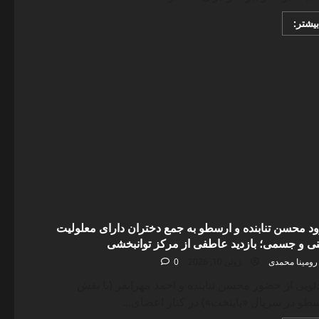
Read
بیشتر:
more
about
دختر
سفیر
روسیه
کنار
ببر
مازندران
+
عکس؛
لباس
۱۲۰
سال
قبل
آنا
خانم
را
ببینید
د محسن تنابنده و ارسطو به جمع دختران دارای معلولیت
ی و جسمی؛ بازدید عاطفی از مرکز توانبخشی
رومینا محمدی
ژوئن 10, 2026
0
ئویی از حضور محسن تنابنده و احمد مهرانفر (با نقش
طو در سریال «پایتخت») در کنار اعضای...