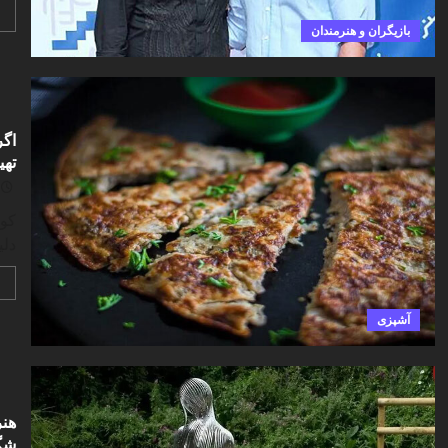
بازیگران و هنرمندان
اگر
تهی
کوک
دلی
آشپزی
هنر
شگف