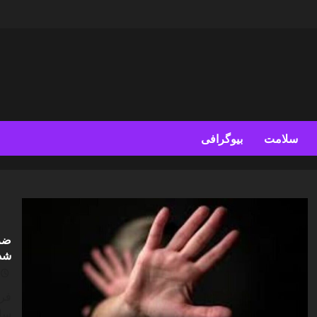
سلامت
بیوگرافی
ضرب
شد/ 
فرم
سار