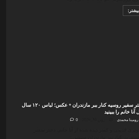
Read
بیشتر:
more
about
ضرب
و
شتم
زن
جوان
روی
پل
هوایی؛
سارق
زورگیر
دستگیر
شد/
سرقت
دستبند
۱۰
میلیارد
ریالی
دختر سفیر روسیه کنار ببر مازندران + عکس؛ لباس ۱۲۰ سال
 آنا خانم را ببینید
رومینا محمدی
ژوئن 10, 2026
0
یری قدیمی و کمتر دیده شده از آنا خانم، دختر سفیر
یه، در کنار ببر مازندران منتشر...