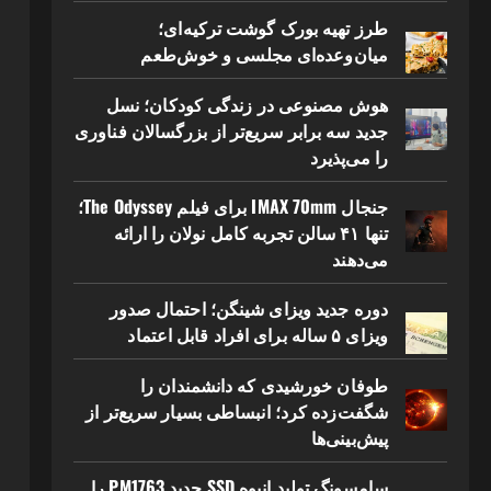
طرز تهیه بورک گوشت ترکیه‌ای؛
میان‌وعده‌ای مجلسی و خوش‌طعم
هوش مصنوعی در زندگی کودکان؛ نسل
جدید سه برابر سریع‌تر از بزرگسالان فناوری
را می‌پذیرد
جنجال IMAX 70mm برای فیلم The Odyssey؛
تنها ۴۱ سالن تجربه کامل نولان را ارائه
می‌دهند
دوره جدید ویزای شینگن؛ احتمال صدور
ویزای ۵ ساله برای افراد قابل اعتماد
طوفان خورشیدی که دانشمندان را
شگفت‌زده کرد؛ انبساطی بسیار سریع‌تر از
پیش‌بینی‌ها
سامسونگ تولید انبوه SSD جدید PM1763 را