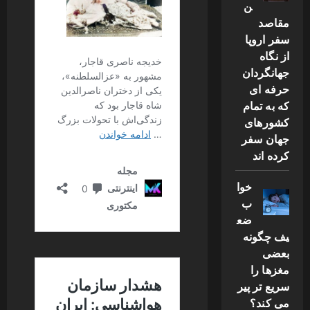
ن
مقاصد
سفر اروپا
از نگاه
جهانگردان
حرفه ای
که به تمام
کشورهای
جهان سفر
کرده اند
خوا
ب
ضع
یف چگونه
بعضی
مغزها را
سریع تر پیر
می کند؟