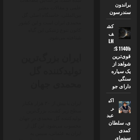
شده است. بر اساس مطالعات
براندون
علمی و مقالات معتبر
سندرسون
بین‌المللی، خاستگاه اصلی گل
محمدی ایران است و این کشور
کش
کانون تنوع ژنتیکی این گیاه
ف
شناخته می‌شود.
LH
S 1140b؛
ایران بزرگ‌ترین
قوی‌ترین
شواهد از
تولیدکننده گل
یک سیاره
سنگی
محمدی جهان
دارای جو
اکب
ایران با بیش از ۳۰ هزار هکتار
ر
سطح زیر کشت، بزرگ‌ترین
عبد
تولیدکننده گل محمدی در جهان
ی، سلطان
محسوب می‌شود. این گل از
کمدی
ایران به عثمانی، سپس به
سینمای