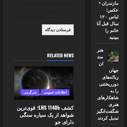
مازندران +
ذخیره نام، ایمیل و وبسایت
عکس؛
من در مرورگر برای زمانی
لباس ۱۲۰
که دوباره دیدگاهی می‌نویسم.
سال قبل آنا
خانم را
ببینید
هنر
RELATED NEWS
مند
ان
جهان
زباله‌های
دورریختنی
را به
اطلاعات عمومی
سرگرمی
شاهکارهای
هنری
کشف LHS 1140b؛ قوی‌ترین
شگفت‌انگیز
شواهد از یک سیاره سنگی
تبدیل کردند
دارای جو