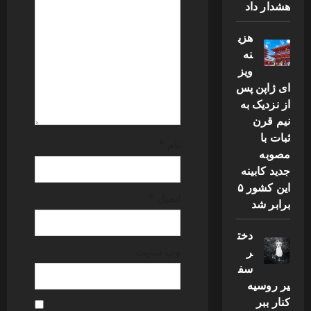
هشدار داد
i
هزی
o
نه
n
ویز
ای ژاپن پس
از نزدیک به
نیم قرن
ثبات با
نام
*
مصوبه
جدید کابینه
این کشور ۵
ایمیل
*
برابر شد
دخت
ر
وب‌ سایت
سف
یر روسیه
کنار ببر