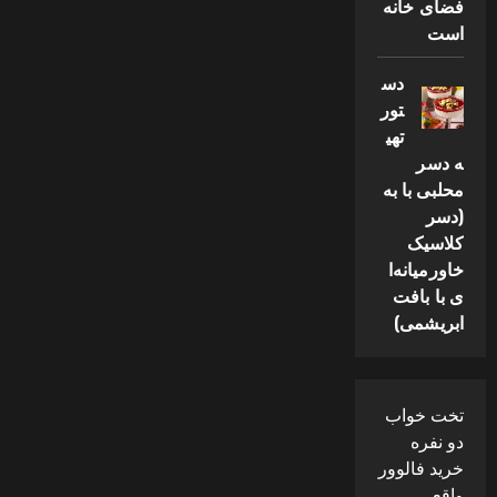
فضای خانه
است
دس
تور
تهی
ه دسر
محلبی با به
(دسر
کلاسیک
خاورمیانه‌ا
ی با بافت
ابریشمی)
تخت خواب
دو نفره
خرید فالوور
واقعی