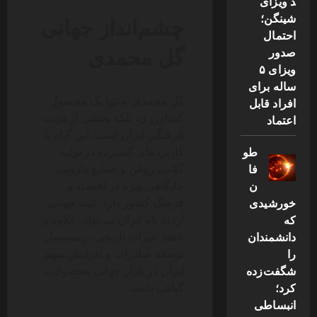
د ویزای
شینگن؛
چشم‌انداز جهانی
احتمال
گل محمدی
صدور
ویزای ۵
ساله برای
گل محمدی نه‌تنها یک محصول
افراد قابل
کشاورزی، بلکه بخشی از هویت
اعتماد
فرهنگی ایران است. این گیاه با
طو
کاربردهای گسترده در تولید
فا
گلاب، روغن و صنایع دارویی،
ن
جایگاهی ویژه در اقتصاد و
خورشیدی
فرهنگ کشور دارد. ثبت جهانی
که
آن به نام ایران می‌تواند علاوه بر
دانشمندان
حفظ میراث تاریخی، زمینه‌ساز
را
توسعه صادرات و افزایش سهم
شگفت‌زده
ایران در بازار جهانی محصولات
کرد؛
گیاهی باشد.
انبساطی