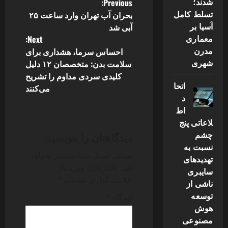
P
شدند؛
Previous:
تسلط کامل
بحران آب تهران وارد ساعت ۲۵
o
آسیا بر
آبی شد
معماری
Next:
s
مدرن
احساس سرما، هشداری برای
شهری
سلامت بدن: متخصصان ۱۲ دلیل
t
کلیدی سردی مداوم را تشریح
اتحا
n
می‌کنند
د
a
اط
لاعاتی پنج
v
چشم
دیدگاهتان را بنویسید
نسبت به
i
نشانی ایمیل شما منتشر نخواهد
تهدیدهای
شد.
بخش‌های موردنیاز
سایبری
g
علامت‌گذاری شده‌اند
*
ناشی از
a
توسعه
دیدگاه
*
هوش
t
مصنوعی