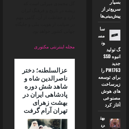
بسیار
گل محمدی میراثی است که
سریع‌تر از
ریشه در تاریخ و فرهنگ ایران
پیش‌بینی‌ها
دارد و حفاظت از آن، گامی مهم
در صیانت از هویت ملی و جایگاه
سا
جهانی کشور خواهد بود.
مس
ون
مجله اینترنتی مکتوری
گ تولید
انبوه SSD
جدید
PM1763 را
برای توسعه
زیرساخت
های هوش
مصنوعی
آغاز کرد
بهت
ری