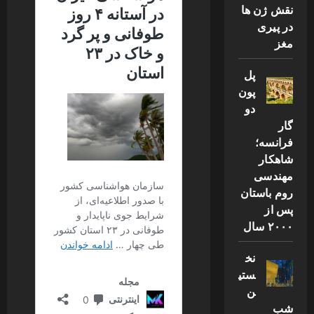
نقش ژن ها
در پیری
مغز
پل
پون
دو
گار
فرانسه؛
شاهکار
مهندسی
روم باستان
پس از
۲۰۰۰ سال
نخ
ستی
ن
شب