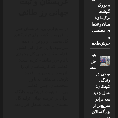
عربستان و ثبت
ه بورک
جهانی رز طائف
گوشت
ترکیه‌ای؛
میان‌وعده‌ا
در منابع اروپایی، عربستان حتی
ی مجلسی
در فهرست کشورهای تولیدکننده
و
گل محمدی و روغن آن دیده
خوش‌طعم
نمی‌شود. با این حال، این کشور
اقدام به ثبت جهانی گل محمدی
هو
با نام «رز طائف» کرده است؛
ش
اقدامی که کارشناسان آن را
مص
نادرست و مغایر با واقعیت
نوعی در
تاریخی می‌دانند. به باور
زندگی
متخصصان، چنین اقدامی
کودکان؛
می‌تواند هویت فرهنگی و جایگاه
نسل جدید
ایران در عرصه جهانی تولید گل
سه برابر
محمدی را تحت‌الشعاع قرار دهد.
سریع‌تر از
بزرگسالان
فناوری را