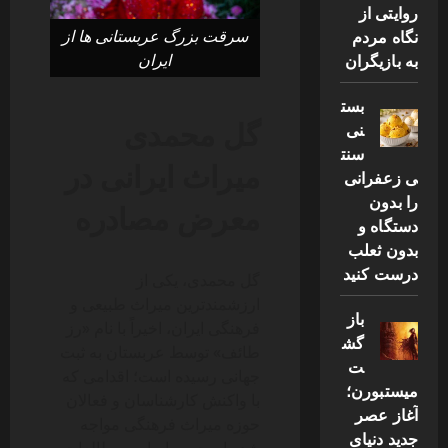
روایتی از
نگاه مردم
سرقت بزرگ عربستانی‌ ها از
به بازیگران
ایران
بست
گل محمدی
نی
سنت
میراث ایرانی در
ی زعفرانی
را بدون
معرض مصادره
دستگاه و
بدون ثعلب
درست کنید
گل محمدی، یکی از
ارزشمندترین میراث طبیعی و
باز
فرهنگی ایران، اخیراً با نام «رز
گش
طائف» توسط عربستان به ثبت
ت
جهانی رسیده است؛ اقدامی که
میستبورن؛
با واکنش کارشناسان و فعالان
آغاز عصر
حوزه میراث فرهنگی مواجه
جدید دنیای