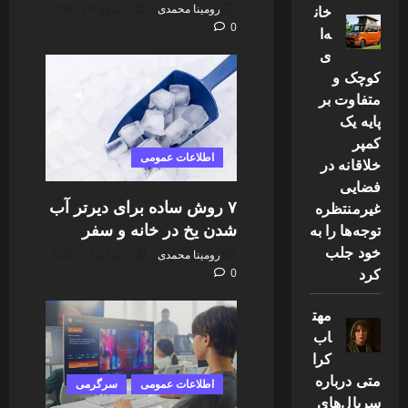
خان
رومینا محمدی
جولای 29, 2026
0
ه‌ا
ی
کوچک و
متفاوت بر
پایه یک
کمپر
اطلاعات عمومی
خلاقانه در
فضایی
۷ روش ساده برای دیرتر آب
غیرمنتظره
شدن یخ در خانه و سفر
توجه‌ها را به
خود جلب
رومینا محمدی
جولای 27, 2026
کرد
0
مهت
اب
کرا
متی درباره
اطلاعات عمومی
سرگرمی
سریال‌های