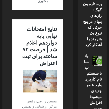
پرستاره ون
گوگ؛
رازهای
پنهان در پنج
جزئی که
نبوغ یک
هنرمند را
آشکار کرد
وات
سا
پ
با سیستم
نام کاربری
وارد عصر
جدیدی
میشود؛
افزایش
حریم