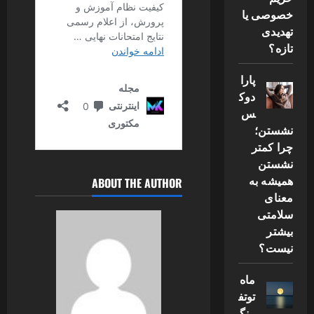
خصوصی یا
تهدیدی
تازه؟
پارا
دوک
س
نشستن؛
چرا کمتر
نشستن
همیشه به
ABOUT THE AUTHOR
معنای
سلامتی
بیشتر
نیست؟
ماه
توتف
رنگ