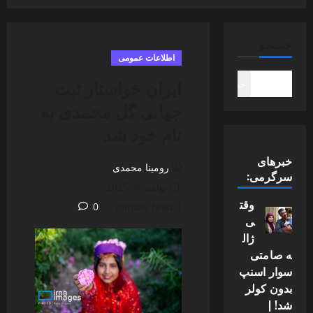
جستجو
اطلاعات عمومی
ایران خواستار ثبت
جستجو
جهانی گل محمدی به
نام خود شد
خبرهای
رومینا محمدی
سرگرمی:
نوامبر 9, 2025
وقت
0
1 minute read
ی
ژال
ه صامتی
سوار اسنپ
بدون کولر
شد! |