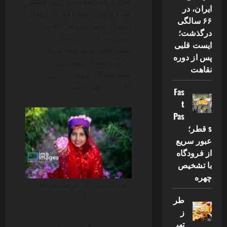
سوریه و در نهایت به اروپا منتقل
ایران، در
شد و تا قرن چهاردهم در باغ‌های
۶۶ سالگی
اروپای غربی پرورش یافت.
درگذشت؛
امروز نیز ایران در کنار
ایست قلبی
کشورهایی مانند بلغارستان،
پس از دوره
ترکیه و هند از مهم‌ترین
نقاهت
تولیدکنندگان روغن گل رز و
گلاب در جهان است.
Fas
t
Pas
s قطر؛
عبور سریع
از فرودگاه
با تشخیص
چهره
سرقت بزرگ عربستانی‌ ها از
ایران
طر
ز
تهی