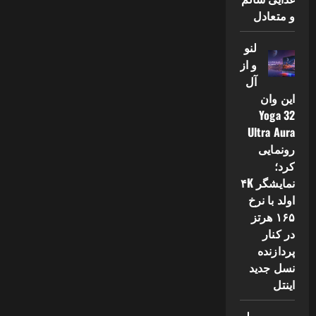
و متعادل
لنو
و از
آل
این وان
Yoga 32
Ultra Aura
رونمایی
کرد؛
نمایشگر ۴K
اولد با نرخ
۱۶۵ هرتز
در کنار
پردازنده
نسل جدید
اینتل