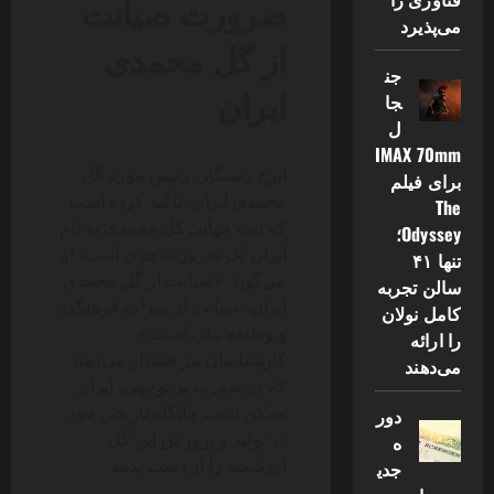
ضرورت صیانت
می‌پذیرد
از گل محمدی
جن
ایران
جا
ل
IMAX 70mm
ایرج رستگار، رئیس موزه گل
برای فیلم
محمدی ایران، تأکید کرده است
The
که ثبت جهانی گل محمدی به نام
Odyssey؛
ایران یک ضرورت جدی است. او
تنها ۴۱
می‌گوید: «صیانت از گل محمدی
سالن تجربه
ایران، صیانت از میراث فرهنگی
کامل نولان
و وظیفه ملی است.»
را ارائه
کارشناسان نیز هشدار می‌دهند
می‌دهند
که در صورت بی‌توجهی، ایران
ممکن است جایگاه تاریخی خود
دور
در تولید و پرورش این گل
ه
ارزشمند را از دست بدهد.
جدی