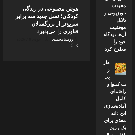
محبوب
هوش مصنوعی در زندگی
تلویزیونی و
کودکان؛ نسل جدید سه برابر
دلایل
سریع‌تر از بزرگسالان
موفقیت
فناوری را می‌پذیرد
آن‌ها دیدگاه
رومینا محمدی
جولای 18, 2026
خود را
0
مطرح کرد
طر
ز
پخ
ت کینوا و
راهنمای
کامل
آماده‌سازی
این دانه
مغذی برای
یک رژیم
غذایی سالم