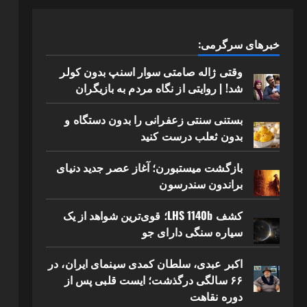
خبرهای سرگرمی:
وقتی ژاله صامتی سوار اسنپ بدون کولر
شد! | روایتی از نگاه مردم به بازیگران
بستنی سنتی زعفرانی را بدون دستگاه و
بدون ثعلب درست کنید
بازگشت میستبورن؛ آغاز عصر جدید دنیای
براندون سندرسون
کشف LHS 1140b؛ قوی‌ترین شواهد از یک
سیاره سنگی دارای جو
اکبر عبدی، سلطان کمدی سینمای ایران، در
۶۶ سالگی درگذشت؛ ایست قلبی پس از
دوره نقاهت