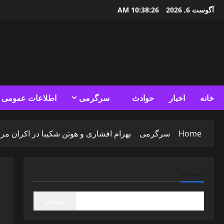
Ski
آگوست 6, 2026
10:38:27 AM
t
conten
خانه
اخبار
حوادث
سرگرمی
اطلاعات عمومی
Home
سرگرمی
بهرام افشاری و هوتن شکیبا در اکران م
جستجو
جستجو