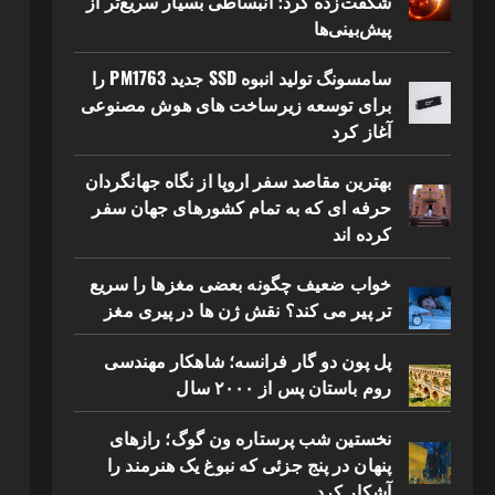
شگفت‌زده کرد؛ انبساطی بسیار سریع‌تر از
پیش‌بینی‌ها
سامسونگ تولید انبوه SSD جدید PM1763 را
برای توسعه زیرساخت های هوش مصنوعی
آغاز کرد
بهترین مقاصد سفر اروپا از نگاه جهانگردان
حرفه ای که به تمام کشورهای جهان سفر
کرده اند
خواب ضعیف چگونه بعضی مغزها را سریع
تر پیر می کند؟ نقش ژن ها در پیری مغز
پل پون دو گار فرانسه؛ شاهکار مهندسی
روم باستان پس از ۲۰۰۰ سال
نخستین شب پرستاره ون گوگ؛ رازهای
پنهان در پنج جزئی که نبوغ یک هنرمند را
آشکار کرد