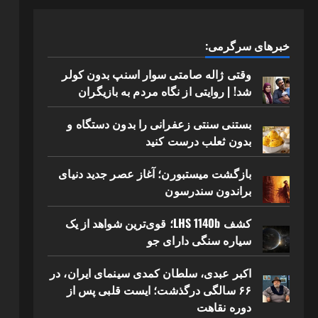
خبرهای سرگرمی:
وقتی ژاله صامتی سوار اسنپ بدون کولر
شد! | روایتی از نگاه مردم به بازیگران
بستنی سنتی زعفرانی را بدون دستگاه و
بدون ثعلب درست کنید
بازگشت میستبورن؛ آغاز عصر جدید دنیای
براندون سندرسون
کشف LHS 1140b؛ قوی‌ترین شواهد از یک
سیاره سنگی دارای جو
اکبر عبدی، سلطان کمدی سینمای ایران، در
۶۶ سالگی درگذشت؛ ایست قلبی پس از
دوره نقاهت