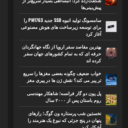
شگفت‌زده کرد؛ انبساطی بسیار سریع‌تر از
پیش‌بینی‌ها
سامسونگ تولید انبوه SSD جدید PM1763 را
برای توسعه زیرساخت های هوش مصنوعی
آغاز کرد
بهترین مقاصد سفر اروپا از نگاه جهانگردان
حرفه ای که به تمام کشورهای جهان سفر
کرده اند
خواب ضعیف چگونه بعضی مغزها را سریع
تر پیر می کند؟ نقش ژن ها در پیری مغز
پل پون دو گار فرانسه؛ شاهکار مهندسی
روم باستان پس از ۲۰۰۰ سال
نخستین شب پرستاره ون گوگ؛ رازهای
پنهان در پنج جزئی که نبوغ یک هنرمند را
آشکار کرد