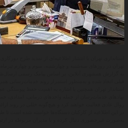
استانداری تهران با انتشار اطلاعیه‌ای از تمدید طرح دورکاری
تهران در روزهای سه‌شنبه و چهارشنبه، سوم و چهارم تیرماه خ
به گزارش همشهری آنلاین، بر اساس پیامک رسمی ارسال‌شده
قبلی اتخاذ شده و به‌منظور استمرار روند خدمات‌رسانی هم
استاندار تهران همچنین با اشاره به اهمیت حفظ پیوستگی عم
نهادهای خدمات‌رسان از جمله واحدهای درمانی، امدادی، ح
روال عادی فعالیت خواهند کرد و هیچ‌گونه خللی در روند ارائ
در این اطلاعیه از کارکنان دستگاه‌ها خواسته شده است تا ط
به‌صورت غیرحضوری دنبال کرده و با مدیران مربوطه در ارتب