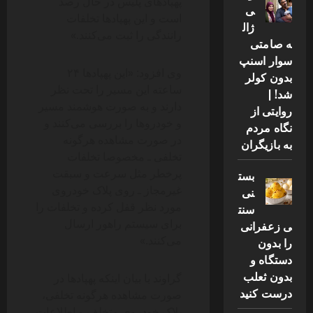
پهپادهای پلیس در حال رصد
ی
است و این پهپادها تخلفات
ژال
رانندگی را ثبت می‌کنند.»
ه صامتی
سوار اسنپ
وی افزود: «این پهپادها ۲۴
بدون کولر
ساعته این مسیر را تحت نظر
شد! |
دارند و به صورت هوشمند مسیر
روایتی از
و خودروها را بررسی می‌کنند و
نگاه مردم
در صورت مشاهده هرگونه
به بازیگران
تخلفی ـ مخصوصا تخلفات
پرخطر مثل سرعت و سبقت
بست
غیرمجاز ـ روی پلاک خودروی
نی
مورد نظر قفل کرده و تخلفات را
سنت
برای سیستم راهور ارسال
ی زعفرانی
می‌کنند.»
را بدون
دستگاه و
بدون ثعلب
گراوند با بیان اینکه پهپادها در
درست کنید
صورت مشاهده هرگونه تخلفی،
پلاک خودروی متخلف و اطلاعات