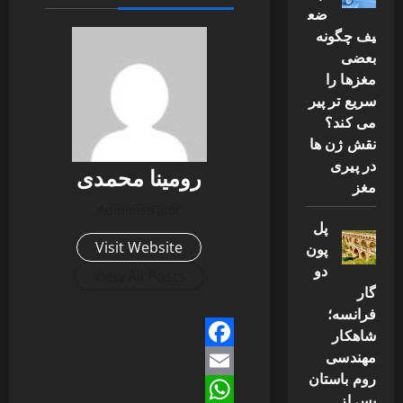
ضع
یف چگونه
بعضی
مغزها را
سریع تر پیر
می کند؟
نقش ژن ها
در پیری
رومینا محمدی
مغز
Administrator
پل
پون
Visit Website
دو
View All Posts
گار
فرانسه؛
شاهکار
مهندسی
Facebook
روم باستان
Email
پس از