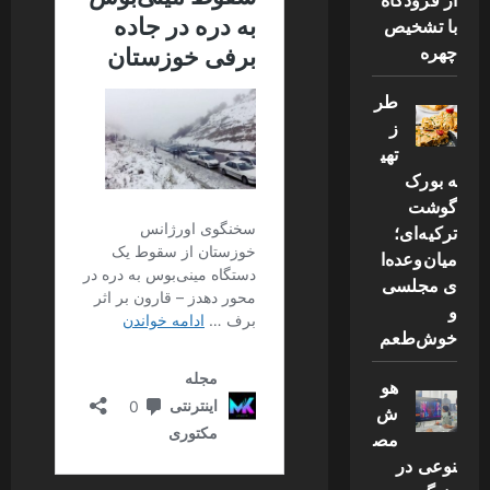
با تشخیص
چهره
طر
ز
تهی
ه بورک
گوشت
ترکیه‌ای؛
میان‌وعده‌ا
ی مجلسی
و
خوش‌طعم
هو
ش
مص
نوعی در