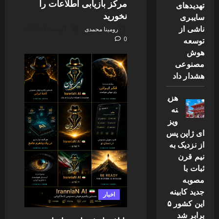
مرکز بازیابی اطلاعات را
تهدیدهای
نخورید
سایبری
ناشی از
رومینا محمدی
آگوست 2, 2026
توسعه
0
هوش
مصنوعی
هشدار داد
هزی
نه
ویز
ای ژاپن پس
از نزدیک به
نیم قرن
ثبات با
مصوبه
جدید کابینه
اخبار
این کشور ۵
برابر شد