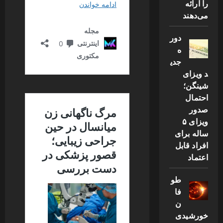
را ارائه
می‌دهند
دور
ه
جدی
د ویزای
شینگن؛
احتمال
صدور
ویزای ۵
ساله برای
افراد قابل
اعتماد
طو
فا
ن
خورشیدی