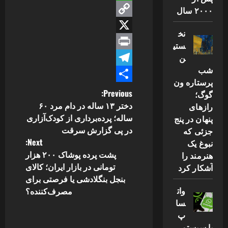
WhatsApp
۲۰۰۰ سال
Copy
نخ
Link
X
ستی
ن
Print
شب
Telegram
پرستاره ون
Share
P
Previous:
گوگ؛
دختر ۱۳ ساله در دام مرد ۶۰
رازهای
o
ساله؛ پرده‌برداری از کودک‌آزاری
پنهان در پنج
در پی گزارش سرقت
جزئی که
s
Next:
نبوغ یک
پشت پرده پوشاک ۲۰۰ هزار
هنرمند را
t
تومانی در بازار ایران؛ کالای
آشکار کرد
n
بنجل بنگلادشی یا فرصتی برای
وات
مصرف‌کننده؟
a
سا
پ
v
با سیستم