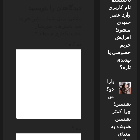
دیدگاهتان را بنویسید
نام کاربری
i
وارد عصر
نشانی ایمیل شما منتشر نخواهد
g
جدیدی
شد.
بخش‌های موردنیاز
میشود؛
علامت‌گذاری شده‌اند
*
a
افزایش
حریم
دیدگاه
*
t
خصوصی یا
تهدیدی
i
تازه؟
o
پارا
n
دوک
س
نشستن؛
چرا کمتر
نشستن
همیشه به
نام
*
معنای