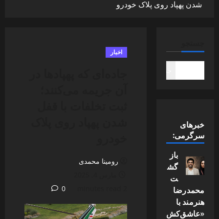
شدن پهپاد روی پلاک خودرو
جستجو
اخبار
جاده‌ای که پهپادها در
جستجو
آن جریمه می‌کنند؛
ثبت تخلفات با قفل
شدن پهپاد روی پلاک
خبرهای
خودرو
سرگرمی:
باز
رومینا محمدی
گش
مارس 4, 2025
ت
محمدرضا
2 minutes read
0
هنرمند با
«عاشق‌کش