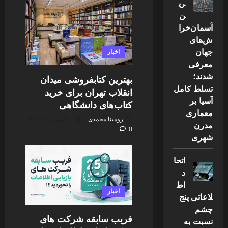
ری
ن
آسمان‌خرا
ش‌های
جهان
اخبار
معرفی
شدند؛
بهترین کتابفروشی میدان
تسلط کامل
انقلاب تهران برای خرید
آسیا بر
کتاب‌های دانشگاهی
معماری
رومینا محمدی
آگوست 2, 2026
مدرن
0
شهری
اتحا
د
اط
اخبار
لاعاتی پنج
چشم
فریب سابقه شرکت های
نسبت به