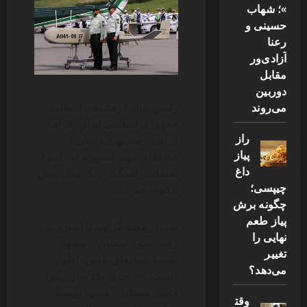
»؛ شهاب
حسینی و
رعنا
آزادی‌ور
مقابل
دوربین
می‌روند
رئیس پهپاد فرماندهی انتظامی
جمهوری اسلامی ایران (فراجا)
راز
از آغاز رصد پهپادی یکی از
پیاز
جاده‌های مهم کشور برای کنترل
داغ
تخلفات رانندگی از یک سال پیش
چیپسی؛
تاکنون خبر داد.
چگونه برش
پیاز طعم
سردار مجید گراوند با اشاره به
نهایی را
رصد محور سمنان – مشهد
تغییر
توسط پهپادهای پلیس، اظهار
می‌دهد؟
داشت: «از حدود یک سال پیش
محور سمنان – مشهد توسط
وقت