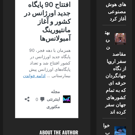
های هوش
مصنوعی
آغاز کرد
بهت
ری
ن
مقاصد
سفر اروپا
از نگاه
جهانگردان
حرفه ای
که به تمام
کشورهای
جهان سفر
کرده اند
خوا
ب
ABOUT THE AUTHOR