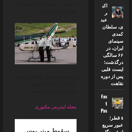
مستقر در مسیر اطلاع می‌دهد تا
اکب
خودرو توقیف شود.»
ر
عبد
ی، سلطان
کمدی
سینمای
ایران، در
۶۶ سالگی
درگذشت؛
ایست قلبی
پس از دوره
این اقدام، با هدف کاهش تخلفات
نقاهت
رانندگی و افزایش ایمنی در
جاده‌ها انجام شده است.
Fas
t
مجله اینترنتی مکتوری
Pas
s قطر؛
عبور سریع
از فرودگاه