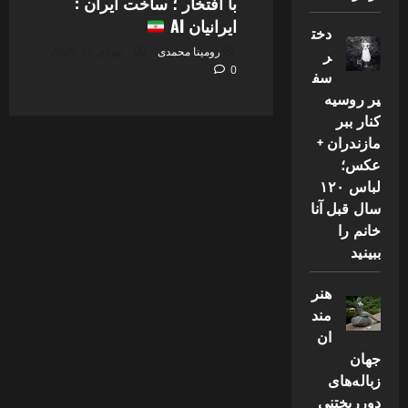
با افتخار ؛ ساخت ایران :
ایرانیان AI
دخت
رومینا محمدی
جولای 26, 2026
ر
0
سف
یر روسیه
کنار ببر
مازندران +
عکس؛
لباس ۱۲۰
سال قبل آنا
خانم را
ببینید
هنر
مند
ان
جهان
زباله‌های
دورریختنی