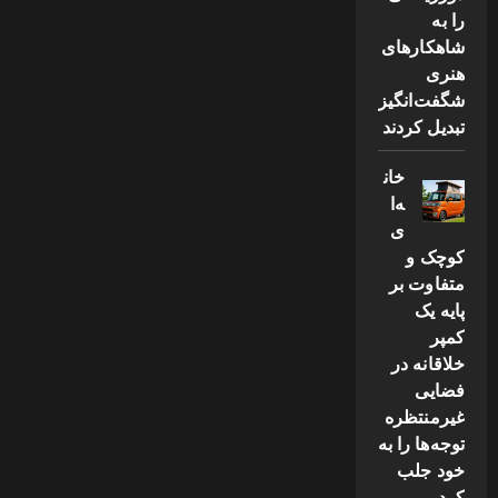
را به
شاهکارهای
هنری
شگفت‌انگیز
تبدیل کردند
خان
ه‌ا
ی
کوچک و
متفاوت بر
پایه یک
کمپر
خلاقانه در
فضایی
غیرمنتظره
توجه‌ها را به
خود جلب
کرد