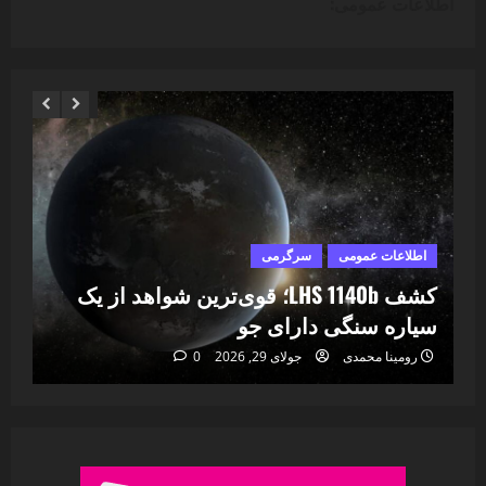
اطلاعات عمومی:
اطلاعات عمومی
سرگرمی
ا
ا
کشف LHS 1140b؛ قوی‌ترین شواهد از یک
۷
سیاره سنگی دارای جو
خا
رومینا محمدی
جولای 29, 2026
0