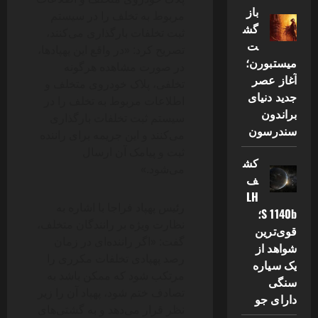
باز
مربوط به تخلف را در سیستم
گش
ثبت تخلفات بارگذاری می‌کنند،
ت
تصریح کرد: «در واقع این پهپادها،
میستبورن؛
در صورت مشاهده هرگونه
آغاز عصر
تخلفی، پلاک خودروی متخلف و
جدید دنیای
اطلاعات مربوط به تخلف را در
براندون
سیستم ثبت تخلفات بارگذاری
سندرسون
می‌کنند و این جریمه برای راننده
ثبت و پیامک آن ارسال
کش
می‌شود.»
ف
LH
رئیس پهپاد فراجا با اشاره به
S 1140b؛
نظارت ویژه بر رانندگان متخلف،
قوی‌ترین
گفت: «اگر راننده‌ای در زمان
شواهد از
رصد پهپادی تخلفات مکرری را
یک سیاره
مرتکب شود که ممکن باشد به
سنگی
تصادف ختم شود، پهپاد آن را زیر
دارای جو
نظر قرار می‌دهد و به گشتی‌های