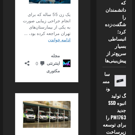
که
دانشمندان
را
شگفت‌زده
کرد؛
انبساطی
بسیار
سریع‌تر از
پیش‌بینی‌ها
سا
مس
ون
گ تولید
انبوه SSD
جدید
PM1763 را
برای توسعه
زیرساخت