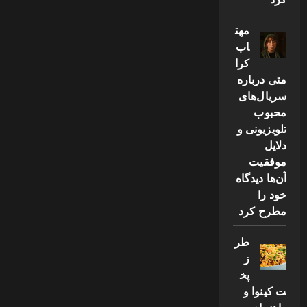
مهت
اب
کرا
متی درباره
سریال‌های
محبوب
تلویزیونی و
دلایل
موفقیت
آن‌ها دیدگاه
خود را
مطرح کرد
طر
ز
پخ
ت کینوا و