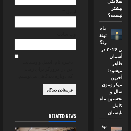
سلامتی
بیشتر
ایمیل
*
نیست؟
ماه
وب‌ سایت
توتف
رنگ
ی ۲۰۲۶ در
آسمان
ذخیره نام، ایمیل و وبسایت
ظاهر
من در مرورگر برای زمانی
میشود؛
که دوباره دیدگاهی می‌نویسم.
آخرین
میکرومون
سال و
نخستین ماه
کامل
تابستان
RELATED NEWS
بهت