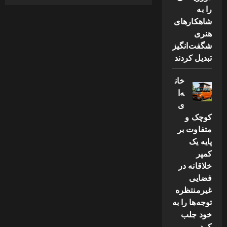
را به
شاهکارهای
هنری
شگفت‌انگیز
تبدیل کردند
خان
ه‌ا
ی
کوچک و
متفاوت بر
پایه یک
کمپر
خلاقانه در
فضایی
غیرمنتظره
توجه‌ها را به
خود جلب
کرد