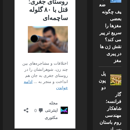
ضع
یف چگونه
بعضی
مغزها را
سریع تر پیر
می کند؟
نقش ژن ها
در پیری
مغز
پل
پون
دو
گار
فرانسه؛
شاهکار
مهندسی
روم باستان
پس از