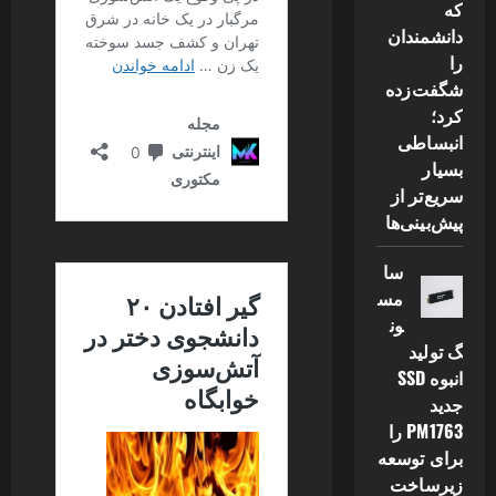
که
دانشمندان
را
شگفت‌زده
کرد؛
انبساطی
بسیار
سریع‌تر از
پیش‌بینی‌ها
سا
مس
ون
گ تولید
انبوه SSD
جدید
PM1763 را
برای توسعه
زیرساخت