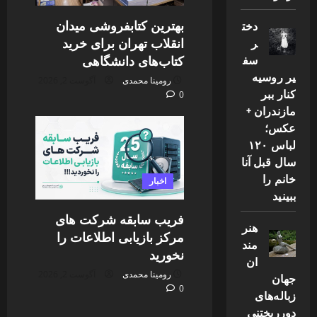
بهترین کتابفروشی میدان
دخت
انقلاب تهران برای خرید
ر
کتاب‌های دانشگاهی
سف
یر روسیه
رومینا محمدی
آگوست 2, 2026
کنار ببر
0
مازندران +
عکس؛
لباس ۱۲۰
سال قبل آنا
خانم را
اخبار
ببینید
فریب سابقه شرکت های
هنر
مرکز بازیابی اطلاعات را
مند
نخورید
ان
رومینا محمدی
آگوست 2, 2026
جهان
0
زباله‌های
دورریختنی