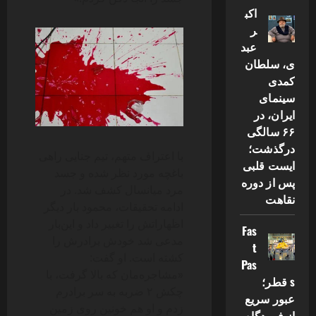
اکب
ر
عبد
ی، سلطان
کمدی
سینمای
ایران، در
۶۶ سالگی
درگذشت؛
با اعتراف متهم، تیم جنایی راهی
ایست قلبی
باغچه مورد نظر شده و جسد
پس از دوره
مرد میانسال کشف شد. در
نقاهت
ادامه تحقیقات، محمود بار دیگر
اظهاراتش را تغییر داد و این‌بار
Fas
مدعی شد خودش برادرش را
t
کشته است. او گفت:
Pas
«مشاجره‌مان که بالا گرفت، با
s قطر؛
چکش ۲ ضربه به سر برادرم
عبور سریع
زدم و او هم خونین روی زمین
از فرودگاه