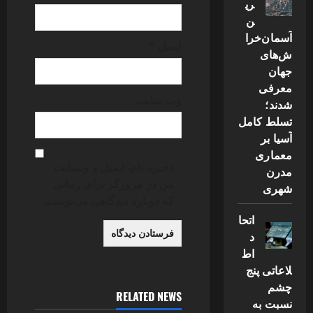
ری
ن
آسمان‌خرا
ایمیل
*
ش‌های
جهان
معرفی
وب‌ سایت
شدند؛
تسلط کامل
آسیا بر
معماری
ذخیره نام، ایمیل و وبسایت
مدرن
من در مرورگر برای زمانی
شهری
که دوباره دیدگاهی می‌نویسم.
اتحا
د
اط
لاعاتی پنج
چشم
RELATED NEWS
نسبت به