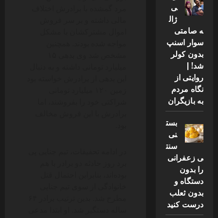
ی
مرد گمشده با برادرش اختلاف
ژال
مالی داشته و بر سر فروش
ه صامتی
اموال مشترکشان با مشکل
سوار اسنپ
مواجه شده بودند. همچنین
بدون کولر
مشخص شد وی بدهی ۱۵
شد! |
میلیارد تومانی داشته و به دنبال
روایتی از
این بدهی از برادرش خواسته بود
نگاه مردم
زمین ۱۲۰ میلیارد تومانی
به بازیگران
شراکتی خود را بفروشند، اما
برادرش با این فروش مخالف
بست
بود.
نی
سنت
در ادامه تحقیقات، تیم جنایی پی
ی زعفرانی
برد روز حادثه دو برادر با هم
را بدون
بوده‌اند، بنابراین احتمال قتل
دستگاه و
خانوادگی از سوی تیم جنایی
بدون ثعلب
مطرح شد. بدین ترتیب برادر ۶۴
درست کنید
ساله دستگیر شد. او ابتدا مدعی