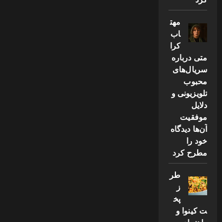
مهت
اب
کرا
متی درباره
سریال‌های
محبوب
تلویزیونی و
دلایل
موفقیت
آن‌ها دیدگاه
خود را
مطرح کرد
طر
ز
پخ
ت کینوا و