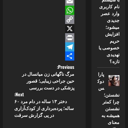
Facebook
نام کاربری
Email
وارد عصر
WhatsApp
جدیدی
میشود؛
Copy
افزایش
Link
X
حریم
Print
خصوصی یا
تهدیدی
Telegram
تازه؟
Share
P
Previous:
مرگ ناگهانی زن میانسال در
پارا
o
حین جراحی زیبایی؛ قصور
دوک
پزشکی در دست بررسی
س
s
Next:
نشستن؛
دختر ۱۳ ساله در دام مرد ۶۰
چرا کمتر
t
ساله؛ پرده‌برداری از کودک‌آزاری
نشستن
n
در پی گزارش سرقت
همیشه به
معنای