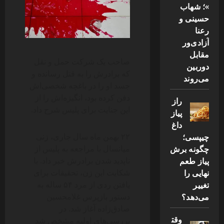
»؛ شهاب
حسینی و
رعنا
آزادی‌ور
مقابل
صاحب یک شرکت حمل و نقل
دوربین
که برادرش را به قتل رسانده و
می‌روند
جسد او را در باغچه شخصی‌اش
دفن کرده بود، انگیزه‌اش را از
راز
این جنایت برای پلیس شرح داد.
پیاز
داغ
چیپسی؛
۲۲ بهمن ماه سال جاری، زنی
چگونه برش
میانسال با مراجعه به پلیس از
پیاز طعم
ناپدید شدن برادرش خبر داد. با
نهایی را
شکایت این زن، تحقیقات برای
تغییر
یافتن ردی از مرد ۵۴ ساله به
می‌دهد؟
دستور بازپرس غلامحسین
صادق‌زاده آغاز شد. در
وقت
بررسی‌های اولیه مشخص شد