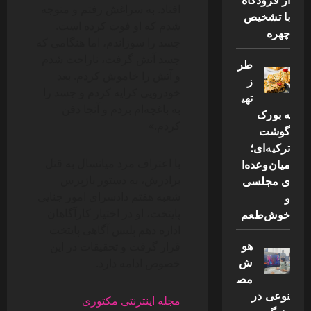
افتاد. به سراغش رفتم و متوجه
با تشخیص
شدم که او فوت کرده است.
چهره
جسد را سوزاندم، اما هنگامی که
جسد آتش گرفت، ناراحت شدم
طر
و آتش را خاموش کردم. بعد
ز
خودرویی کرایه کردم و جسد را
تهی
به باغچه‌ام بردم و آنجا دفن
ه بورک
کردم.»
گوشت
ترکیه‌ای؛
با اعتراف مرد میانسال به قتل
میان‌وعده‌ا
برادرش، به دستور بازپرس
ی مجلسی
شعبه هفتم دادسرای امور جنایی
و
پایتخت، او در اختیار کارآگاهان
خوش‌طعم
اداره دهم پلیس آگاهی پایتخت
هو
قرار گرفت و تحقیقات در این
ش
خصوص ادامه دارد.
مص
نوعی در
مجله اینترنتی مکتوری