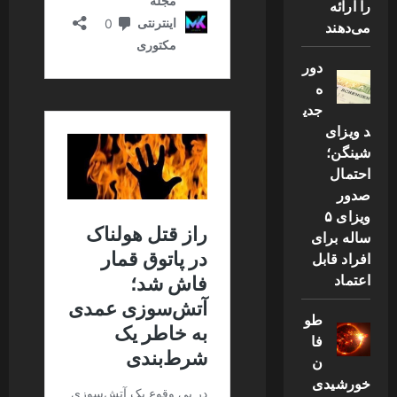
را ارائه
می‌دهند
دور
ه
جدی
د ویزای
شینگن؛
احتمال
صدور
ویزای ۵
ساله برای
افراد قابل
اعتماد
طو
فا
ن
خورشیدی