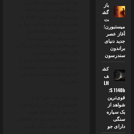
بود که از سرنوشت برادرش
باز
بی‌اطلاع است، اما در ادامه
گش
بررسی‌ها گفت: «روز حادثه به
ت
همراه برادرم به شرکت حمل‌ و
میستبورن؛
نقل‌مان رفتیم. میلاد اصرار
آغاز عصر
داشت زمین را بفروشیم تا
جدید دنیای
بدهی‌هایش را بدهد، اما من با این
براندون
کار مخالف بودم. سر این
سندرسون
موضوع باهم دعوایمان شد و از
روی عصبانیت ظرف بنزینی را
کش
که آنجا بود برداشت و خودش را
ف
آتش زد.»
LH
S 1140b؛
قوی‌ترین
وی ادامه داد: «فورا او را
شواهد از
خاموش کردم، اما برادرم فوت
یک سیاره
کرده بود. او را داخل پتویی
سنگی
پیچیدم و با خودرویم به باغچه‌ام
دارای جو
در اطراف چهاردانگه رفتم و
جسد را آنجا دفن کردم.»