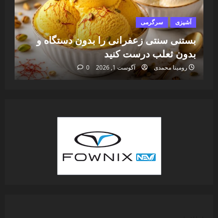
آشپزی
سرگرمی
آ
بستنی سنتی زعفرانی را بدون دستگاه و
طر
بدون ثعلب درست کنید
می
رومینا محمدی
آگوست 1, 2026
0