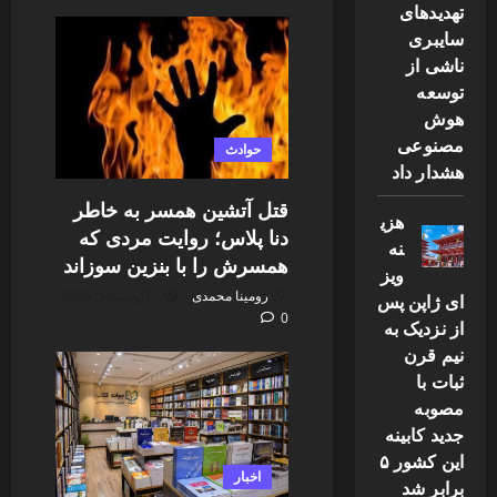
تهدیدهای
سایبری
ناشی از
توسعه
هوش
مصنوعی
حوادث
هشدار داد
قتل آتشین همسر به خاطر
هزی
دنا پلاس؛ روایت مردی که
نه
همسرش را با بنزین سوزاند
ویز
رومینا محمدی
آگوست 5, 2026
ای ژاپن پس
0
از نزدیک به
نیم قرن
ثبات با
مصوبه
جدید کابینه
این کشور ۵
اخبار
برابر شد