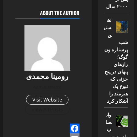
۲۰۰۰ سال
ABOUT THE AUTHOR
نخ
ستی
ن
شب
پرستاره ون
گوگ؛
رازهای
پنهان در پنج
رومینا محمدی
جزئی که
نبوغ یک
Administrator
هنرمند را
Visit Website
آشکار کرد
View All Posts
وات
سا
پ
با سیستم