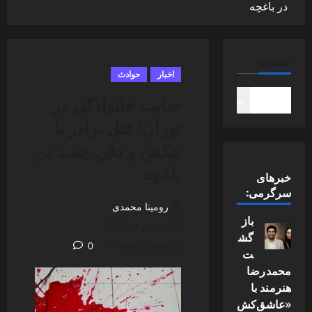
در باغچه
جستجو
اخبار
حوادث
جنایت خانوادگی در
جستجو
تهران؛ قتل برادر با
چکش و دفن جسد در
باغچه
خبرهای
سرگرمی:
رومینا محمدی
باز
مارس 4, 2025
گش
0
2 minutes read
ت
محمدرضا
هنرمند با
«عاشق‌کش