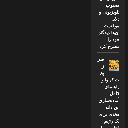
محبوب
تلویزیونی و
دلایل
موفقیت
آن‌ها دیدگاه
خود را
مطرح کرد
طر
ز
پخ
ت کینوا و
راهنمای
کامل
آماده‌سازی
این دانه
مغذی برای
یک رژیم
غذایی سالم