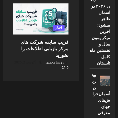
ی ۲۰۲۶ در
آسمان
ظاهر
میشود؛
اخبار
آخرین
میکرومون
فریب سابقه شرکت های
سال و
مرکز بازیابی اطلاعات را
نخستین ماه
نخورید
کامل
تابستان
رومینا محمدی
آگوست 2, 2026
0
بهت
ری
ن
آسمان‌خرا
ش‌های
جهان
معرفی