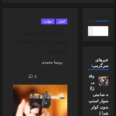
جستجو
اخبار
حوادث
درگیری خانوادگی
جستجو
منجر به قتل با سلاح
گرم شد
خبرهای
رومینا محمدی
سرگرمی:
می 28, 2025
وقت
0
1 minute read
ی
ژال
ه صامتی
سوار اسنپ
بدون کولر
شد! |