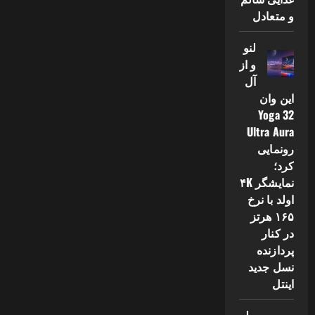
و متعادل
لنو
و از
آل
این وان
Yoga 32
Ultra Aura
رونمایی
کرد؛
نمایشگر ۴K
اولد با نرخ
۱۶۵ هرتز
در کنار
پردازنده
نسل جدید
اینتل