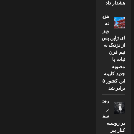
هشدار داد
هزی
نه
ویز
ای ژاپن پس
از نزدیک به
نیم قرن
ثبات با
مصوبه
جدید کابینه
این کشور ۵
برابر شد
دخت
ر
سف
یر روسیه
کنار ببر