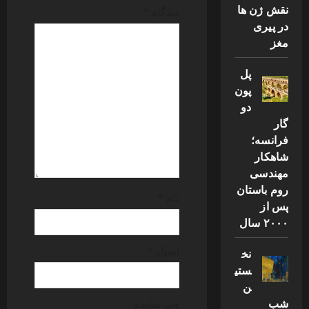
g
نقش ژن ها
دیدگاه
*
a
در پیری
مغز
t
پل
i
پون
دو
o
گار
n
فرانسه؛
شاهکار
مهندسی
روم باستان
نام
*
پس از
۲۰۰۰ سال
ایمیل
*
نخ
ستی
ن
شب
وب‌ سایت