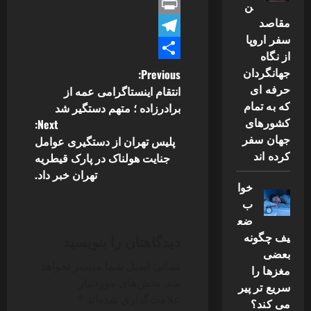
Link
X
ن
مقاصد
Print
سفر اروپا
Telegram
از نگاه
Share
P
جهانگردان
Previous:
حرفه ای
انتقام اینستاگرامی عمه از
o
که به تمام
برادرزاده ؛ متهم دستگیر شد
کشورهای
Next:
s
جهان سفر
پلیس تهران از دستگیری عوامل
کرده اند
جنایت هولناک در پارک قیطریه
t
تهران خبر داد.
خوا
n
ب
a
ضع
یف چگونه
دیدگاهتان را بنویسید
v
بعضی
نشانی ایمیل شما منتشر نخواهد
مغزها را
i
شد.
بخش‌های موردنیاز
سریع تر پیر
علامت‌گذاری شده‌اند
*
می کند؟