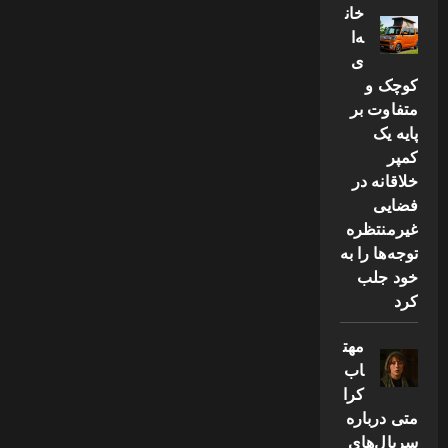
خان
ه‌ا
ی
کوچک و
متفاوت بر
پایه یک
کمپر
خلاقانه در
فضایی
غیرمنتظره
توجه‌ها را به
خود جلب
کرد
مهت
اب
کرا
متی درباره
سریال‌های