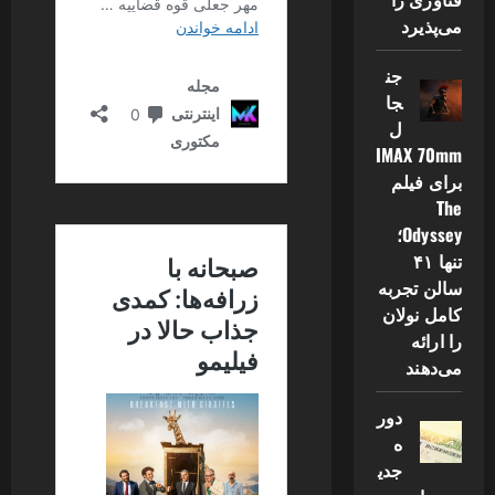
می‌پذیرد
جن
جا
ل
IMAX 70mm
برای فیلم
The
Odyssey؛
تنها ۴۱
سالن تجربه
کامل نولان
را ارائه
می‌دهند
دور
ه
جدی