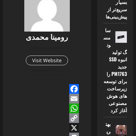
بسیار
سریع‌تر از
پیش‌بینی‌ها
سا
رومینا محمدی
مس
ون
Administrator
گ تولید
انبوه SSD
Visit Website
جدید
View All Posts
PM1763 را
برای توسعه
زیرساخت
های هوش
Facebook
مصنوعی
Email
آغاز کرد
WhatsApp
بهت
Copy
ری