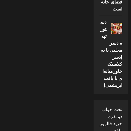
فضای خانه
است
دس
تور
تهی
ه دسر
محلبی با به
(دسر
کلاسیک
خاورمیانه‌ا
ی با بافت
ابریشمی)
تخت خواب
دو نفره
خرید فالوور
واقعی