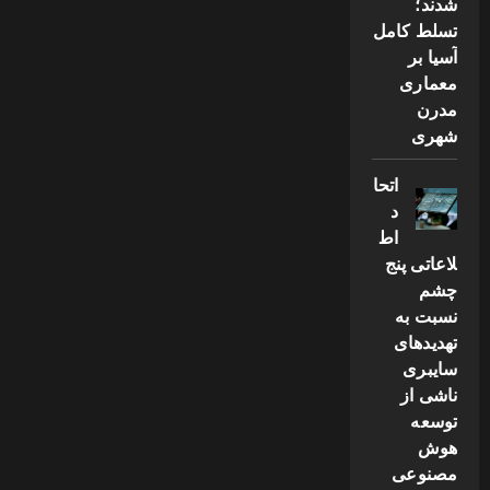
شدند؛
تسلط کامل
آسیا بر
معماری
مدرن
شهری
اتحا
د
اط
لاعاتی پنج
چشم
نسبت به
تهدیدهای
سایبری
ناشی از
توسعه
هوش
مصنوعی