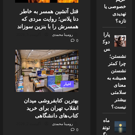
خصوصی یا
قتل آتشین همسر به خاطر
تهدیدی
دنا پلاس؛ روایت مردی که
تازه؟
همسرش را با بنزین سوزاند
پارا
رومینا محمدی
آگوست 5, 2026
دوک
0
س
نشستن؛
چرا کمتر
نشستن
همیشه به
معنای
اخبار
سلامتی
بیشتر
بهترین کتابفروشی میدان
نیست؟
انقلاب تهران برای خرید
کتاب‌های دانشگاهی
ماه
رومینا محمدی
آگوست 2, 2026
توتف
0
رنگ