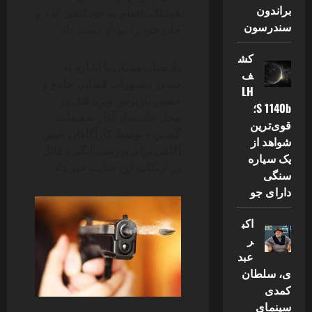
براندون
هولناک، اقدام به خودکشی کرد و
سندرسون
جان خود را نیز از دست داد.
کش
دادستان همدان با اشاره به
ف
صدور دستورات قضایی جامع و
LH
حضور بازپرس ویژه قتل در
S 1140b؛
محل حادثه، از آغاز تحقیقات
قوی‌ترین
گسترده توسط کارآگاهان پلیس
شواهد از
آگاهی برای بررسی انگیزه قاتل
یک سیاره
در ارتکاب این جنایت خبر داد.
سنگی
دارای جو
اکب
ر
عبد
ی، سلطان
کمدی
سینمای