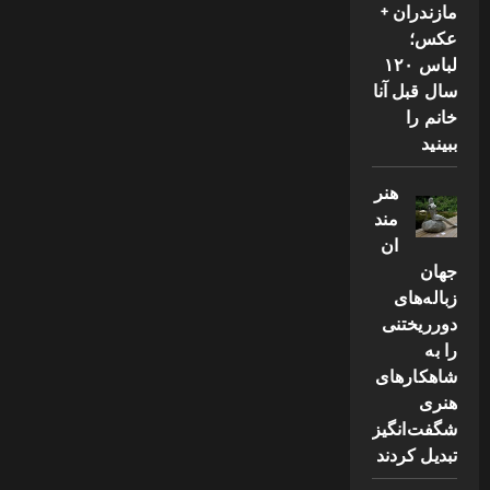
مازندران +
عکس؛
لباس ۱۲۰
سال قبل آنا
خانم را
ببینید
هنر
مند
ان
جهان
زباله‌های
دورریختنی
را به
شاهکارهای
هنری
شگفت‌انگیز
تبدیل کردند