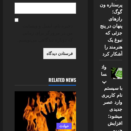
پرستاره ون
گوگ؛
رازهای
پنهان در پنج
ذخیره نام، ایمیل و وبسایت
جزئی که
من در مرورگر برای زمانی
نبوغ یک
که دوباره دیدگاهی می‌نویسم.
هنرمند را
آشکار کرد
وات
سا
RELATED NEWS
پ
با سیستم
نام کاربری
وارد عصر
جدیدی
میشود؛
افزایش
حوادث
حریم