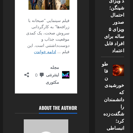
د ویزای
شینگن؛
احتمال
صدور
ویزای ۵
ساله برای
افراد قابل
اعتماد
طو
فا
ن
خورشیدی
که
دانشمندان
را
ABOUT THE AUTHOR
شگفت‌زده
کرد؛
انبساطی