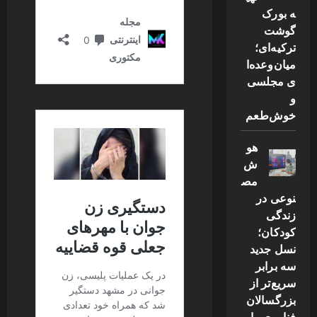
ه بورک
گوشت
ترکیه‌ای؛
میان‌وعده‌ا
ی مجلسی
و
خوش‌طعم
هو
ش
مص
نوعی در
زندگی
کودکان؛
نسل جدید
سه برابر
سریع‌تر از
بزرگسالان
فناوری را