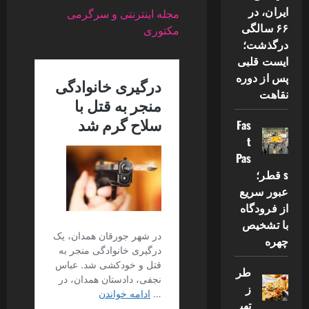
ایران، در
مجله اینترنتی و سرگرمی
۶۶ سالگی
مکتوری
درگذشت؛
ایست قلبی
پس از دوره
نقاهت
Fas
t
Pas
s قطر؛
عبور سریع
از فرودگاه
با تشخیص
چهره
طر
ز
تهی