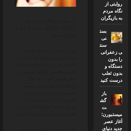
روایتی از
نگاه مردم
به بازیگران
در شهر جورقان همدان، یک
درگیری خانوادگی منجر به قتل و
بست
خودکشی شد.
نی
سنت
عباس نجفی، دادستان همدان،
ی زعفرانی
در تشریح این حادثه گفت: شب
را بدون
گذشته، فردی با استفاده از سلاح
دستگاه و
کمری، همسر، خواهر همسر و
بدون ثعلب
مادر همسر خود را به قتل
درست کنید
رساند. همچنین، برادر همسر و
همسر برادر همسرش را نیز
باز
مجروح کرد که به بیمارستان
گش
منتقل شدند. متاسفانه حال برادر
ت
همسر وخیم گزارش شده است.
میستبورن؛
آغاز عصر
جدید دنیای
قاتل، پس از ارتکاب این جنایت