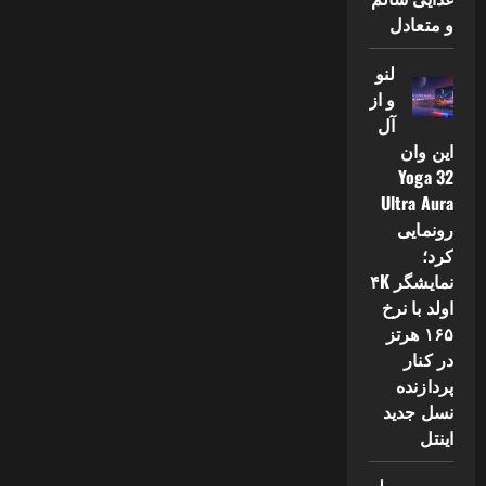
و متعادل
لنو
و از
آل
این وان
Yoga 32
Ultra Aura
رونمایی
کرد؛
نمایشگر ۴K
اولد با نرخ
۱۶۵ هرتز
در کنار
پردازنده
نسل جدید
اینتل