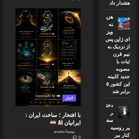
هشدار داد
هزی
نه
ویز
ای ژاپن پس
از نزدیک به
نیم قرن
ثبات با
مصوبه
جدید کابینه
این کشور ۵
برابر شد
اخبار
دخت
ر
با افتخار ؛ ساخت ایران :
سف
ایرانیان AI
یر روسیه
رومینا محمدی
جولای 26, 2026
کنار ببر
0