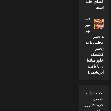
فضای خانه
است
دس
تور
تهی
ه دسر
محلبی با به
(دسر
کلاسیک
خاورمیانه‌ا
ی با بافت
ابریشمی)
تخت خواب
دو نفره
خرید فالوور
واقعی