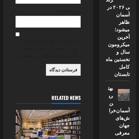
ی ۲۰۲۶ در
وب‌ سایت
آسمان
ظاهر
میشود؛
آخرین
ذخیره نام، ایمیل و وبسایت
میکرومون
من در مرورگر برای زمانی
سال و
که دوباره دیدگاهی می‌نویسم.
نخستین ماه
کامل
تابستان
بهت
ری
RELATED NEWS
ن
آسمان‌خرا
ش‌های
جهان
معرفی