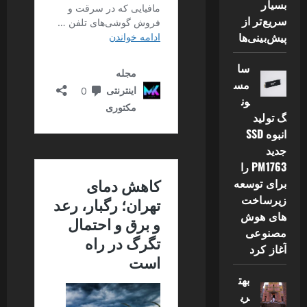
بسیار
سریع‌تر از
پیش‌بینی‌ها
سا
مس
ون
گ تولید
انبوه SSD
جدید
PM1763 را
برای توسعه
زیرساخت
های هوش
مصنوعی
آغاز کرد
بهت
ری