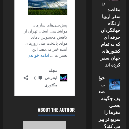
ن
مقاصد
سفر اروپا
از نگاه
جهانگردان
حرفه ای
که به تمام
کشورهای
جهان سفر
کرده اند
خوا
ب
ضع
یف چگونه
بعضی
ABOUT THE AUTHOR
مغزها را
سریع تر پیر
می کند؟