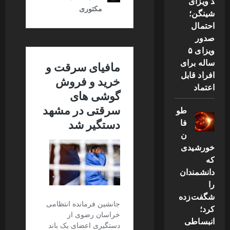
د ویزای
شینگن؛
احتمال
صدور
ویزای ۵
ساله برای
افراد قابل
اعتماد
طو
فا
ن
خورشیدی
که
دانشمندان
را
شگفت‌زده
کرد؛
انبساطی