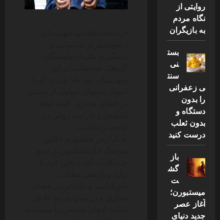
روایتی از
نگاه مردم
به بازیگران
فرمانده انتظامی شهرستان
رضوانشهر از شناسایی و
بست
دستگیری یکی از وابستگان
نی
گروهک ضدانقلاب در این
سنت
شهرستان خبر داد؛ فردی که با
ی زعفرانی
انتشار محتوای حمایتی از دشمن
را بدون
در فضای مجازی، قصد ایجاد
دستگاه و
تشویش و ناآرامی روانی در
بدون ثعلب
جامعه را داشت.
درست کنید
به گزارش همشهری آنلاین،
سرهنگ حامد شادبهر در جمع
باز
خبرنگاران گفت: «این فرد با
گش
تولید و بازنشر مطالب
ت
تحریک‌آمیز و تبلیغاتی در فضای
میستبورن؛
مجازی و در میان مردم، تلاش
آغاز عصر
داشت اذهان عمومی را نسبت به
جدید دنیای