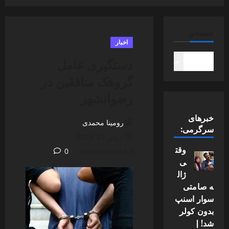
جستجو
اخبار
دستگیری عامل
جستجو
گروهک منافقین در
رضوانشهر
خبرهای
رومینا محمدی
سرگرمی:
ژوئن 23, 2025
وقت
0
2 minutes read
ی
ژال
ه صامتی
سوار اسنپ
بدون کولر
شد! |