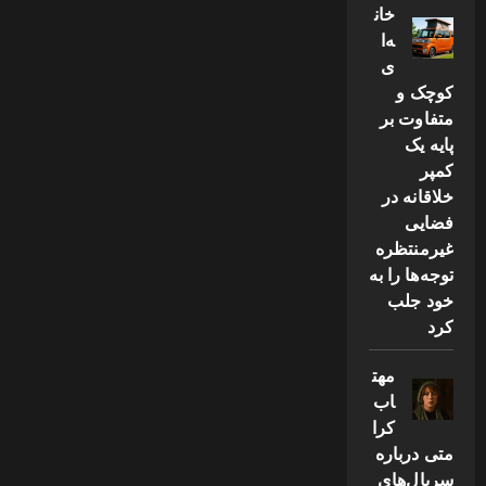
خان
ه‌ا
ی
کوچک و
متفاوت بر
پایه یک
کمپر
خلاقانه در
فضایی
غیرمنتظره
توجه‌ها را به
خود جلب
کرد
مهت
اب
کرا
متی درباره
سریال‌های