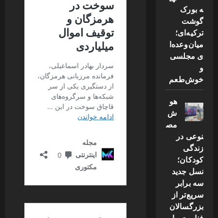
ه بورک
گوشت
ترکیه‌ای؛
میان‌وعده‌ا
ی مجلسی
و
خوش‌طعم
هو
ش
مص
نوعی در
زندگی
کودکان؛
نسل جدید
سه برابر
سریع‌تر از
بزرگسالان
فناوری را