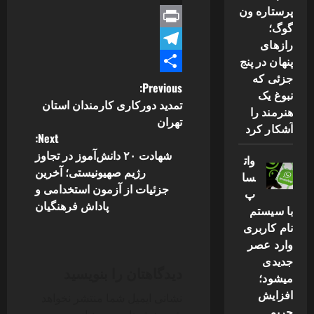
پرستاره ون
Link
X
گوگ؛
Print
رازهای
پنهان در پنج
Telegram
جزئی که
Share
P
Previous:
نبوغ یک
تمدید دورکاری کارمندان استان
هنرمند را
o
تهران
آشکار کرد
Next:
s
شهادت ۲۰ دانش‌آموز در تجاوز
وات
رژیم صهیونیستی؛ آخرین
t
سا
جزئیات از آزمون استخدامی و
پ
n
پاداش فرهنگیان
با سیستم
نام کاربری
a
وارد عصر
جدیدی
v
دیدگاهتان را بنویسید
میشود؛
i
افزایش
نشانی ایمیل شما منتشر نخواهد
حریم