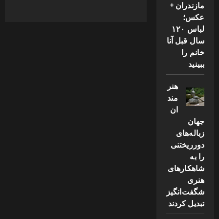
مازندران +
عکس؛
لباس ۱۲۰
سال قبل آنا
خانم را
ببینید
هنر
مند
ان
جهان
زباله‌های
دورریختنی
را به
شاهکارهای
هنری
شگفت‌انگیز
تبدیل کردند