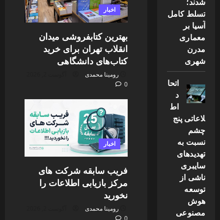
شدند؛
اخبار
تسلط کامل
آسیا بر
بهترین کتابفروشی میدان
معماری
انقلاب تهران برای خرید
مدرن
کتاب‌های دانشگاهی
شهری
رومینا محمدی
آگوست 2, 2026
اتحا
0
د
اط
لاعاتی پنج
چشم
نسبت به
اخبار
تهدیدهای
سایبری
فریب سابقه شرکت های
ناشی از
مرکز بازیابی اطلاعات را
توسعه
نخورید
هوش
رومینا محمدی
آگوست 2, 2026
مصنوعی
0