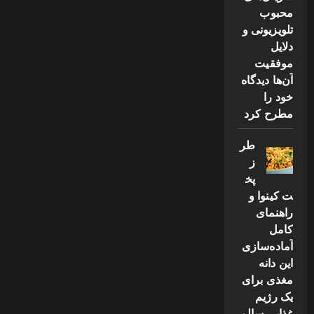
محبوب
تلویزیونی و
دلایل
موفقیت
آن‌ها دیدگاه
خود را
مطرح کرد
طر
ز
پخ
ت کینوا و
راهنمای
کامل
آماده‌سازی
این دانه
مغذی برای
یک رژیم
غذایی سالم