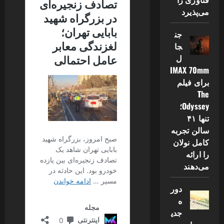
می‌پذیرد
جن
جا
ل
IMAX 70mm
برای فیلم
The
Odyssey؛
تنها ۴۱
سالن تجربه
کامل نولان
را ارائه
می‌دهند
دور
ه
جدی