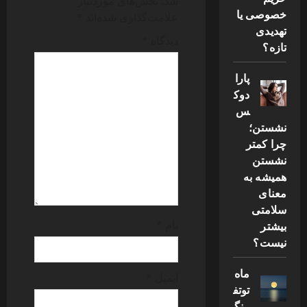
شد.
بخش‌های موردنیاز
g
خصوصی یا
علامت‌گذاری شده‌اند
*
تهدیدی
a
دیدگاه
*
تازه؟
t
پارا
i
دوک
س
o
نشستن؛
چرا کمتر
n
نشستن
همیشه به
معنای
سلامتی
نام
*
بیشتر
نیست؟
ماه
ایمیل
*
توتف
رنگ