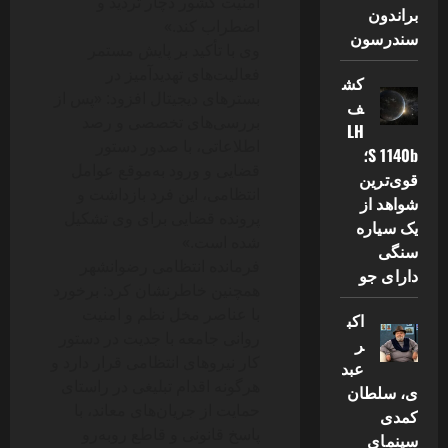
امنیت کشور دچار تردید و
براندون
اضطراب کند.»
سندرسون
وی با تأکید بر پایش مستمر
فعالیت‌های تهدیدآمیز در
کش
بسترهای دیجیتال افزود: «پس از
ف
بررسی‌های تخصصی و رصد
LH
اطلاعاتی، با صدور دستور
S 1140b؛
قضایی و ورود به‌موقع عوامل
قوی‌ترین
انتظامی، این فرد بازداشت و
شواهد از
پرونده قضایی برای وی تشکیل
یک سیاره
شده است.»
سنگی
فرمانده انتظامی رضوانشهر
دارای جو
همچنین خاطرنشان کرد: برخورد
با عناصر مخل نظم و امنیت
اکب
روانی جامعه با جدیت در دستور
ر
کار نیروهای انتظامی قرار دارد و
عبد
هرگونه اقدام تبلیغی در راستای
ی، سلطان
حمایت از جریان‌های معاند، با
کمدی
پاسخ قانونی و قاطع روبه‌رو
سینمای