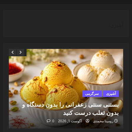
آشپزی:
آشپزی
سرگرمی
آشپزی
بستنی سنتی زعفرانی را بدون دستگاه و
طرز ته
بدون ثعلب درست کنید
میان‌و
رومینا محمدی
آگوست 1, 2026
0
رومینا