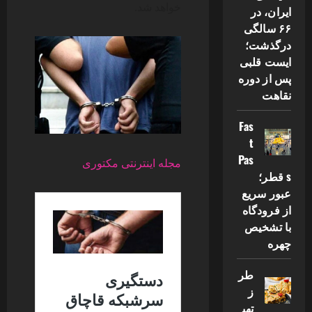
خواهد شد.
ایران، در
۶۶ سالگی
درگذشت؛
ایست قلبی
پس از دوره
نقاهت
Fas
t
Pas
مجله اینترنتی مکتوری
s قطر؛
عبور سریع
از فرودگاه
با تشخیص
چهره
طر
ز
تهی