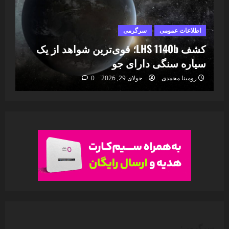
اطلاعات عمومی
سرگرمی
ا
ا
کشف LHS 1140b؛ قوی‌ترین شواهد از یک
۷
سیاره سنگی دارای جو
خا
رومینا محمدی
جولای 29, 2026
0
سرگرمی: