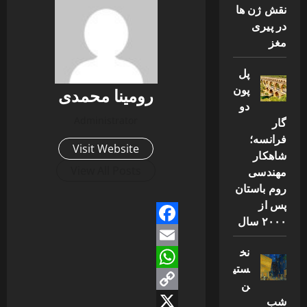
نقش ژن ها
در پیری
مغز
پل
پون
رومینا محمدی
دو
Administrator
گار
فرانسه؛
Visit Website
شاهکار
View All Posts
مهندسی
روم باستان
پس از
۲۰۰۰ سال
Facebook
نخ
Email
ستی
WhatsApp
ن
شب
Copy