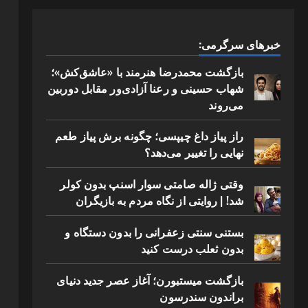
خبرهای سرگرمی:
بازگشت محمدرضا هنرمند با «عاشق‌کش»؛
شهاب حسینی و رعنا آزادی‌ور مقابل دوربین
می‌روند
راز پیاز داغ چیپسی؛ چگونه برش پیاز طعم
نهایی را تغییر می‌دهد؟
وقتی ژاله صامتی سوار اسنپ بدون کولر
شد! | روایتی از نگاه مردم به بازیگران
بستنی سنتی زعفرانی را بدون دستگاه و
بدون ثعلب درست کنید
بازگشت میستبورن؛ آغاز عصر جدید دنیای
براندون سندرسون