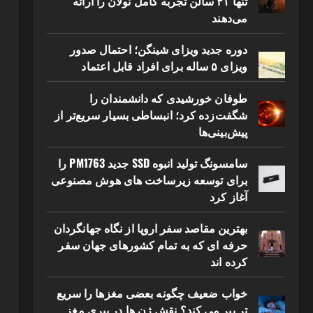
تنها ۴۱ سالن تجربه کامل نولان را ارائه
می‌دهند
دوره جدید ویزای شینگن؛ احتمال صدور
ویزای ۵ ساله برای افراد قابل اعتماد
طوفان خورشیدی که دانشمندان را
شگفت‌زده کرد؛ انبساطی بسیار سریع‌تر از
پیش‌بینی‌ها
سامسونگ تولید انبوه SSD جدید PM1763 را
برای توسعه زیرساخت های هوش مصنوعی
آغاز کرد
بهترین مقاصد سفر اروپا از نگاه جهانگردان
حرفه ای که به تمام کشورهای جهان سفر
کرده اند
خواب ضعیف چگونه بعضی مغزها را سریع
تر پیر می کند؟ نقش ژن ها در پیری مغز