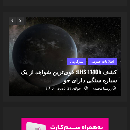
اطلاعات عمومی
سرگرمی
ا
ا
کشف LHS 1140b؛ قوی‌ترین شواهد از یک
۷
سیاره سنگی دارای جو
خا
رومینا محمدی
جولای 29, 2026
0