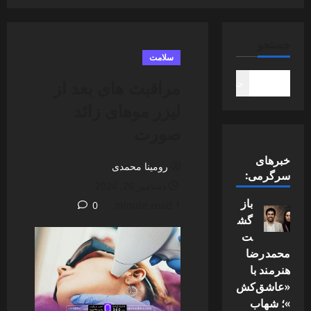
جستجو
سلامت
مراقبت ‌های بعد از
جستجو
لیزر موهای زائد
صورت
خبرهای
رومینا محمدی
سرگرمی:
دسامبر 26, 2024
باز
0
1 minute read
گش
ت
محمدرضا
هنرمند با
«عاشق‌کش
»؛ شهاب