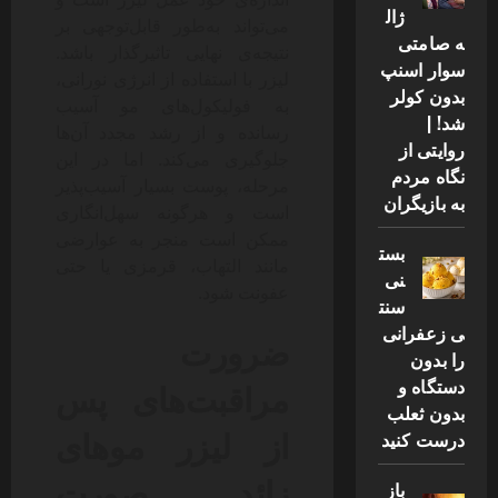
ژال
می‌تواند به‌طور قابل‌توجهی بر
ه صامتی
نتیجه‌ی نهایی تاثیرگذار باشد.
سوار اسنپ
لیزر با استفاده از انرژی نورانی،
بدون کولر
به فولیکول‌های مو آسیب
شد! |
رسانده و از رشد مجدد آن‌ها
روایتی از
جلوگیری می‌کند. اما در این
نگاه مردم
مرحله، پوست بسیار آسیب‌پذیر
به بازیگران
است و هرگونه سهل‌انگاری
ممکن است منجر به عوارضی
بست
مانند التهاب، قرمزی یا حتی
نی
عفونت شود.
سنت
ی زعفرانی
ضرورت
را بدون
مراقبت‌های پس
دستگاه و
بدون ثعلب
از لیزر موهای
درست کنید
زائد صورت
باز