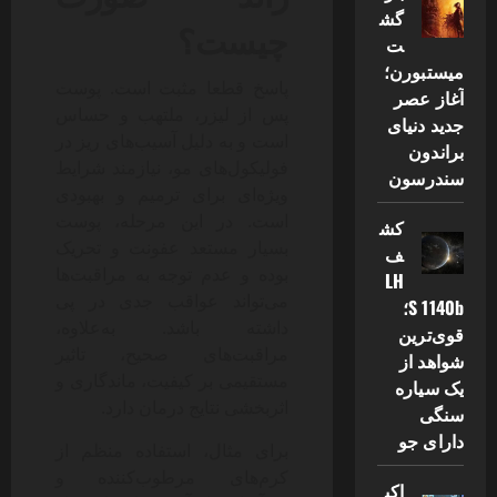
گش
چیست؟
ت
میستبورن؛
پاسخ قطعا مثبت است. پوست
آغاز عصر
پس از لیزر، ملتهب و حساس
جدید دنیای
است و به دلیل آسیب‌های ریز در
براندون
فولیکول‌های مو، نیازمند شرایط
سندرسون
ویژه‌ای برای ترمیم و بهبودی
است. در این مرحله، پوست
کش
بسیار مستعد عفونت و تحریک
ف
بوده و عدم توجه به مراقبت‌ها
LH
می‌تواند عواقب جدی در پی
S 1140b؛
داشته باشد. به‌علاوه،
قوی‌ترین
مراقبت‌های صحیح، تاثیر
شواهد از
مستقیمی بر کیفیت، ماندگاری و
یک سیاره
اثربخشی نتایج درمان دارد.
سنگی
دارای جو
برای مثال، استفاده منظم از
کرم‌های مرطوب‌کننده و
اکب