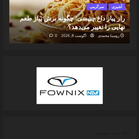
آشپزی
سرگرمی
آ
راز پیاز داغ چیپسی؛ چگونه برش پیاز طعم
بس
نهایی را تغییر می‌دهد؟
بد
رومینا محمدی
آگوست 8, 2026
0
اطلاعات عمومی: