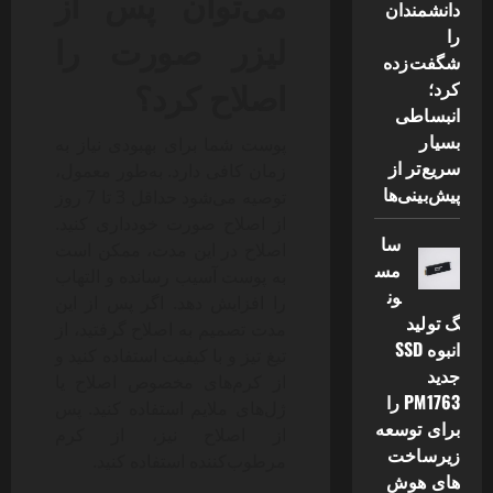
می‌توان پس از
دانشمندان
را
لیزر صورت را
شگفت‌زده
اصلاح کرد؟
کرد؛
انبساطی
بسیار
پوست شما برای بهبودی نیاز به
سریع‌تر از
زمان کافی دارد. به‌طور معمول،
پیش‌بینی‌ها
توصیه می‌شود حداقل 3 تا 7 روز
از اصلاح صورت خودداری کنید.
سا
اصلاح در این مدت، ممکن است
مس
به پوست آسیب رسانده و التهاب
ون
را افزایش دهد. اگر پس از این
گ تولید
مدت تصمیم به اصلاح گرفتید، از
انبوه SSD
تیغ تیز و با کیفیت استفاده کنید و
جدید
از کرم‌های مخصوص اصلاح یا
PM1763 را
ژل‌های ملایم استفاده کنید. پس
برای توسعه
از اصلاح نیز، از کرم
زیرساخت
مرطوب‌کننده استفاده کنید.
های هوش