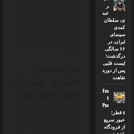
ضدآفتاب، از آسیب‌های ناشی از
ر
نور خورشید جلوگیری کرده و
عبد
سرعت بهبودی را افزایش
ی، سلطان
می‌دهد. تهویه مناسب هوا نیز در
کمدی
این فرآیند کمک‌کننده است.
سینمای
بنابراین، رعایت دقیق این نکات،
ایران، در
امری کاملا ضروری و حیاتی
۶۶ سالگی
است.
درگذشت؛
ایست قلبی
مراقبت‌های
پس از دوره
ضروری پس از
نقاهت
اولین جلسه لیزر
Fas
t
Pas
پس از اولین جلسه، باید با دقت
s قطر؛
فراوان از پوست خود مراقبت
عبور سریع
کنید. اولین قدم، اجتناب از نور
از فرودگاه
مستقیم خورشید است.
با تشخیص