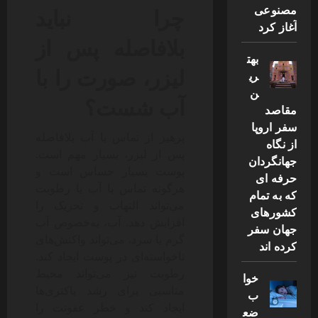
چرا نباید
مصنوعی
آغاز کرد
بلافاصله پس از
بهت
لیزر، صورت را با
ری
ن
آب شست؟
مقاصد
سفر اروپا
پرهیز از تماس با آب بلافاصله
از نگاه
پس از لیزر، بسیار مهم است.
جهانگردان
پوست بسیار حساس است و
حرفه ای
هرگونه تماس با آب یا رطوبت
که به تمام
می‌تواند التهاب و تحریک را
کشورهای
افزایش دهد. آب، به‌خصوص آب
جهان سفر
گرم یا سرد، می‌تواند واکنش‌های
کرده اند
ناخواسته‌ای در پوست ایجاد کند.
رطوبت نیز می‌تواند محیط
خوا
مناسبی برای رشد باکتری‌ها
ب
ایجاد کند و خطر عفونت را
ضع