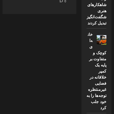
0
شاهکارهای
هنری
شگفت‌انگیز
تبدیل کردند
خان
ه‌ا
ی
کوچک و
متفاوت بر
پایه یک
کمپر
خلاقانه در
فضایی
غیرمنتظره
توجه‌ها را به
خود جلب
کرد