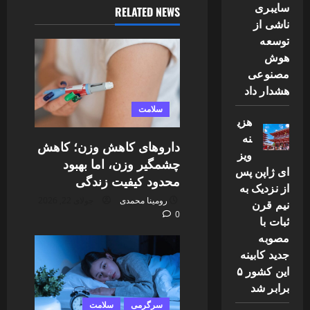
سایبری
RELATED NEWS
ناشی از
توسعه
هوش
مصنوعی
هشدار داد
سلامت
هزی
نه
داروهای کاهش وزن؛ کاهش
ویز
چشمگیر وزن، اما بهبود
ای ژاپن پس
محدود کیفیت زندگی
از نزدیک به
رومینا محمدی
جولای 22, 2026
نیم قرن
0
ثبات با
مصوبه
جدید کابینه
این کشور ۵
برابر شد
سرگرمی
سلامت