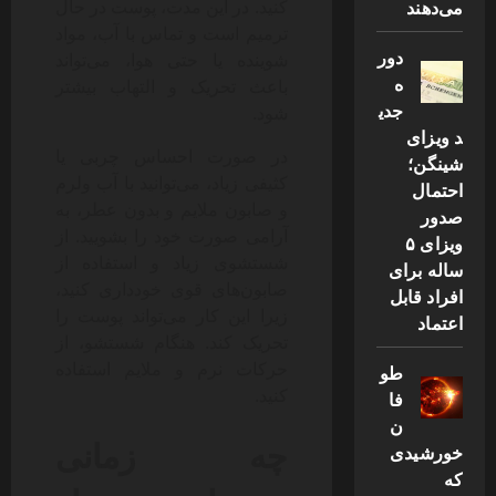
می‌دهند
کنید. در این مدت، پوست در حال
ترمیم است و تماس با آب، مواد
دور
شوینده یا حتی هوا، می‌تواند
ه
باعث تحریک و التهاب بیشتر
جدی
شود.
د ویزای
در صورت احساس چربی یا
شینگن؛
کثیفی زیاد، می‌توانید با آب ولرم
احتمال
و صابون ملایم و بدون عطر، به
صدور
آرامی صورت خود را بشویید. از
ویزای ۵
شستشوی زیاد و استفاده از
ساله برای
صابون‌های قوی خودداری کنید،
افراد قابل
زیرا این کار می‌تواند پوست را
اعتماد
تحریک کند. هنگام شستشو، از
حرکات نرم و ملایم استفاده
طو
کنید.
فا
ن
چه زمانی
خورشیدی
که