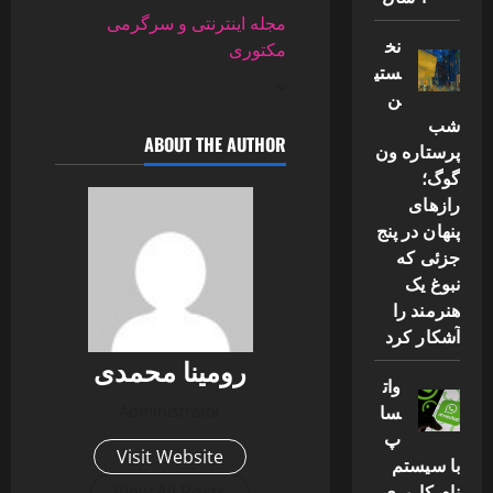
مجله اینترنتی و سرگرمی
نخ
مکتوری
ستی
“`
ن
شب
ABOUT THE AUTHOR
پرستاره ون
گوگ؛
رازهای
پنهان در پنج
جزئی که
نبوغ یک
هنرمند را
آشکار کرد
رومینا محمدی
وات
سا
Administrator
پ
Visit Website
با سیستم
نام کاربری
View All Posts