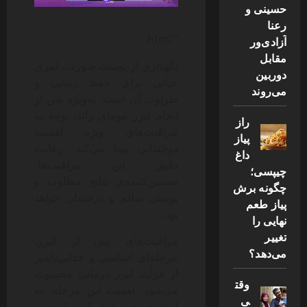
حسینی و
رعنا
“`html
آزادی‌ور
مقابل
نگهداری از پوست صورت، امری
دوربین
حیاتی برای حفظ زیبایی و
می‌روند
طراوت آن است. به‌ویژه پس از
انجام لیزر موهای زائد، توجه به
راز
مراقبت‌های ویژه اهمیت
پیاز
دوچندانی پیدا می‌کند. رعایت
داغ
دقیق این مراقبت‌ها،
چیپسی؛
تضمین‌کننده‌ی نتایج مطلوب و
چگونه برش
پوستی سالم و درخشان خواهد
پیاز طعم
بود.
نهایی را
تغییر
مراقبت‌های پس از لیزر،
می‌دهد؟
مرحله‌ای اساسی و جدایی‌ناپذیر
از فرآیند لیزر درمانی محسوب
وقت
می‌شود. اهمیت این مرحله، به
ی
اندازه‌ی خود عمل لیزر است و