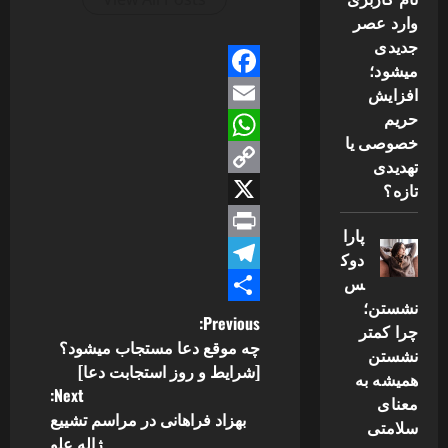
وارد عصر
جدیدی
میشود؛
Facebook
افزایش
حریم
Email
خصوصی یا
WhatsApp
تهدیدی
Copy
تازه؟
Link
X
پارا
Print
دوک
س
Telegram
نشستن؛
Share
P
Previous:
چرا کمتر
چه موقع دعا مستجاب میشود؟
نشستن
o
[شرایط و روز استجابت دعا]
همیشه به
Next:
معنای
s
بهزاد فراهانی در مراسم تشییع
سلامتی
ژاله علو