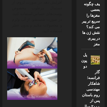
افزایش دهد. در صورت لزوم، از
یف چگونه
دستمال مرطوب مخصوص
بعضی
پوست‌های حساس استفاده کنید.
مغزها را
در صورت شستشو، از آب ولرم
سریع تر پیر
و محصولات ملایم و بدون عطر
می کند؟
استفاده کنید.
نقش ژن ها
در پیری
مغز
پل
پون
دو
گار
فرانسه؛
شاهکار
مهندسی
روم باستان
پس از
۲۰۰۰ سال