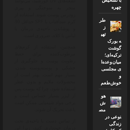
اشعه‌های UV خورشید، می‌توانند
چهره
منجر به سوختگی و پیری
زودرس پوست شوند. استفاده از
طر
کرم ضدآفتاب با SPF حداقل 30
ز
و پوشاندن ناحیه‌ی درمان با
تهی
لباس یا کلاه، ضروری است.
ه بورک
همچنین، استفاده از کرم‌های
گوشت
مرطوب‌کننده برای حفظ
ترکیه‌ای؛
رطوبت پوست و جلوگیری از
میان‌وعده‌ا
خشکی و پوسته‌پوسته شدن،
ی مجلسی
بسیار مهم است. بهتر است از
و
محصولات ملایم و بدون عطر
خوش‌طعم
استفاده شود، چرا که پوست پس
هو
از لیزر بسیار حساس است و
ش
برخی مواد شیمیایی ممکن است
مص
باعث تحریک آن شوند.
نوعی در
از تماس دست با ناحیه‌ی تحت
زندگی
درمان خودداری کنید، زیرا این