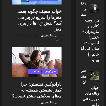
دخت
ر
خواب ضعیف چگونه بعضی
سف
مغزها را سریع تر پیر می
یر روسیه
کند؟ نقش ژن ها در پیری
کنار ببر
مغز
مازندران +
رومینا محمدی
جولای 11, 2026
عکس؛
0
لباس ۱۲۰
سال قبل آنا
خانم را
ببینید
هنر
سرگرمی
سلامت
مند
ان
پارادوکس نشستن؛ چرا
جهان
کمتر نشستن همیشه به
زباله‌های
معنای سلامتی بیشتر نیست؟
دورریختنی
رومینا محمدی
ژوئن 30, 2026
را به