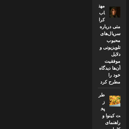
مهت
اب
کرا
متی درباره
سریال‌های
محبوب
تلویزیونی و
دلایل
موفقیت
آن‌ها دیدگاه
خود را
مطرح کرد
طر
ز
پخ
ت کینوا و
راهنمای