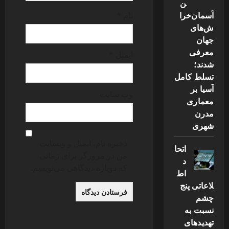
ن
آسمان‌خرا
نام
*
ش‌های
جهان
معرفی
ایمیل
*
شدند؛
تسلط کامل
آسیا بر
وب‌ سایت
معماری
مدرن
شهری
ذخیره نام، ایمیل و وبسایت
اتحا
من در مرورگر برای زمانی
د
که دوباره دیدگاهی می‌نویسم.
اط
لاعاتی پنج
چشم
نسبت به
تهدیدهای