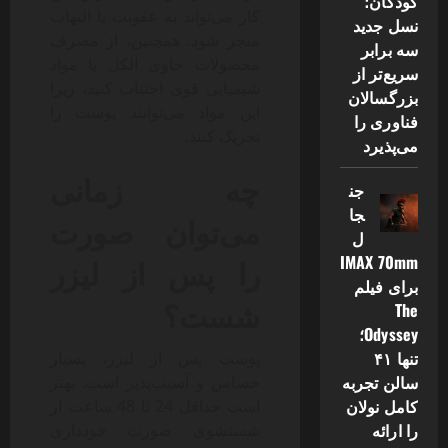
کودکان؛
کار می‌تواند به عفونت یا التهاب
نسل جدید
منجر شود. همچنین، از مصرف
سه برابر
محصولات حاوی الکل یا مواد
سریع‌تر از
شیمیایی قوی اجتناب کنید، زیرا
بزرگسالان
این مواد می‌توانند پوست را
فناوری را
تحریک کنند.
می‌پذیرد
چه زمانی
جن
جا
می‌توان صورت
ل
را پس از لیزر
IMAX 70mm
برای فیلم
شست؟
The
Odyssey؛
تنها ۴۱
پوست پس از لیزر، بسیار
سالن تجربه
حساس و آسیب‌پذیر است. بهتر
کامل نولان
است حداقل 24 تا 48 ساعت از
را ارائه
شستشوی صورت خودداری