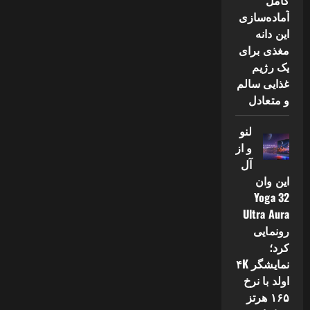
کامل
آماده‌سازی
این دانه
مغذی برای
یک رژیم
غذایی سالم
و متعادل
لنو
و از
آل
این وان
Yoga 32
Ultra Aura
رونمایی
کرد؛
نمایشگر ۴K
اولد با نرخ
۱۶۵ هرتز