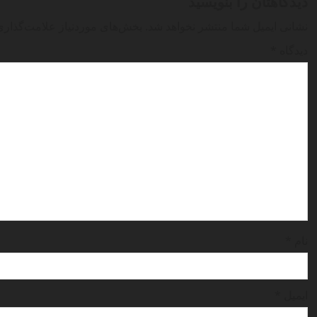
دیدگاهتان را بنویسید
n
نشانی ایمیل شما منتشر نخواهد شد.
بخش‌های موردنیاز علامت‌گذاری
a
دیدگاه
*
v
i
g
a
t
i
نام
*
o
n
ایمیل
*