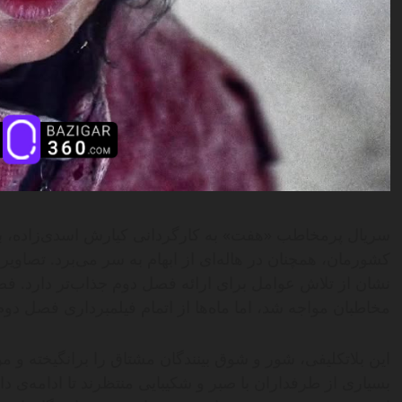
سریال پرمخاطب «هفت» به کارگردانی کیارش اسدی‌زاده، با
کشورمان، همچنان در هاله‌ای از ابهام به سر می‌برد. تصاو
نشان از تلاش عوامل برای ارائه فصل دوم جذاب‌تر دارد. فصل
مخاطبان مواجه شد، اما ماه‌ها از اتمام فیلمبرداری فصل 
این بلاتکلیفی، شور و شوق بینندگان مشتاق را برانگیخته و م
بسیاری از طرفداران با صبر و شکیبایی منتظرند تا ادامه‌ی داست