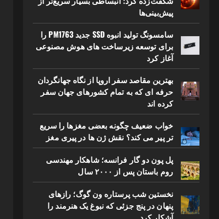
شگفت‌زده کرد؛ انبساطی بسیار سریع‌تر از
پیش‌بینی‌ها
سامسونگ تولید انبوه SSD جدید PM1763 را
برای توسعه زیرساخت های هوش مصنوعی
آغاز کرد
بهترین مقاصد سفر اروپا از نگاه جهانگردان
حرفه ای که به تمام کشورهای جهان سفر
کرده اند
خواب ضعیف چگونه بعضی مغزها را سریع
تر پیر می کند؟ نقش ژن ها در پیری مغز
پل پون دو گار فرانسه؛ شاهکار مهندسی
روم باستان پس از ۲۰۰۰ سال
نخستین شب پرستاره ون گوگ؛ رازهای
پنهان در پنج جزئی که نبوغ یک هنرمند را
آشکار کرد