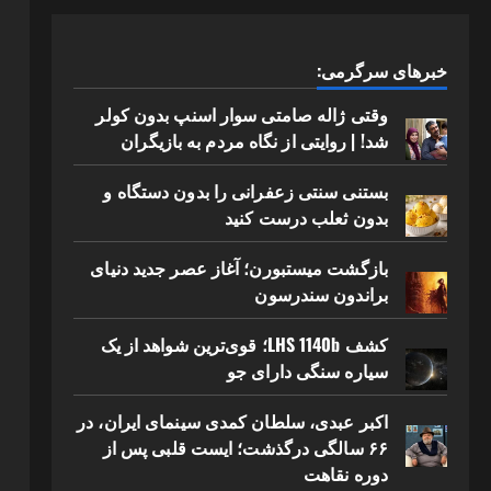
خبرهای سرگرمی:
وقتی ژاله صامتی سوار اسنپ بدون کولر
شد! | روایتی از نگاه مردم به بازیگران
بستنی سنتی زعفرانی را بدون دستگاه و
بدون ثعلب درست کنید
بازگشت میستبورن؛ آغاز عصر جدید دنیای
براندون سندرسون
کشف LHS 1140b؛ قوی‌ترین شواهد از یک
سیاره سنگی دارای جو
اکبر عبدی، سلطان کمدی سینمای ایران، در
۶۶ سالگی درگذشت؛ ایست قلبی پس از
دوره نقاهت